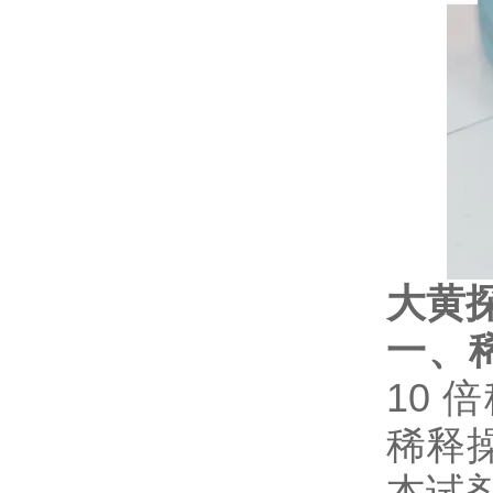
大黄
一、
10
稀释
本试