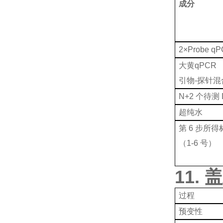
成分
2×Probe qP
大黄qPCR
引物-探针混
N+2 个待测
超纯水
第 6 步所
（1-6 号）
11.
过程
预变性