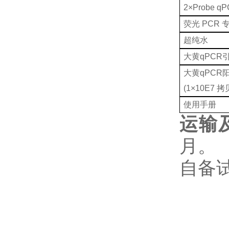
2×Probe qP
荧光 PCR
超纯水
大黄qPCR
大黄qPCR
(1×10E7 拷贝
使用手册
运输
月。
自备试