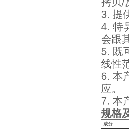
拷贝/
3.
4.
会跟其
5.
线性范
6. 
应。
7. 
规格
成分