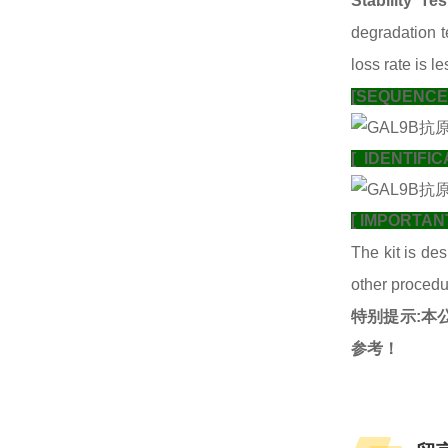
Stability Tes
degradation t
loss rate is l
[SEQUENCE 
[ IDENTIFIC
[ IMPORTAN
The kit is des
other procedu
特别提示:本
参考！