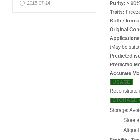
2015-07-24
Purity:
> 90
Traits:
Freez
Buffer formu
Original Con
Application
(May be suita
Predicted iso
Predicted M
Accurate Mo
[ USAGE ]
Reconstitute 
[ STORAGE 
Storage: Avoi
Store at 2-
Aliquot and 