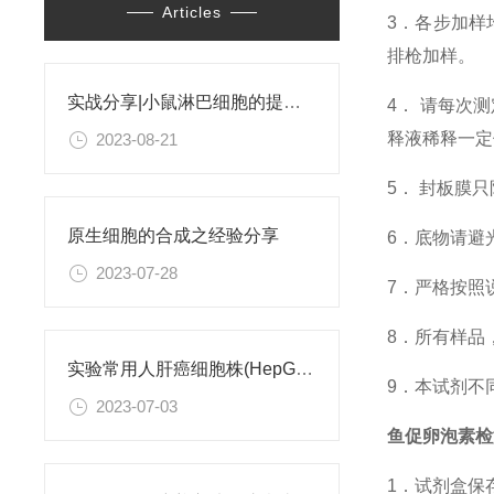
Articles
3．各步加样
排枪加样。
实战分享|小鼠淋巴细胞的提取和分选之经验小结
4．
请每次测
释液稀释一定
2023-08-21
5．
封板膜只
原生细胞的合成之经验分享
6．底物请避
2023-07-28
7．严格按照
8．所有样品
实验常用人肝癌细胞株(HepG2/Hep3B,HuH-7,MHCC97H,PLC/PRF/5)怎么选？
9．本试剂不
2023-07-03
鱼促卵泡素检
1．试剂盒保存