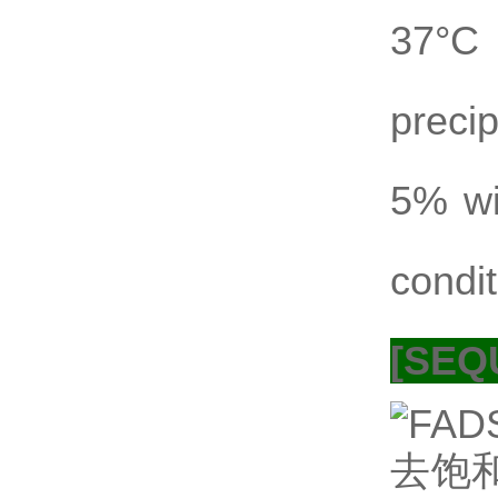
37°C
preci
5% wi
condit
[SEQ