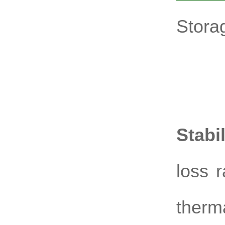
Stora
Stor
Aliqu
Stabil
loss 
therma