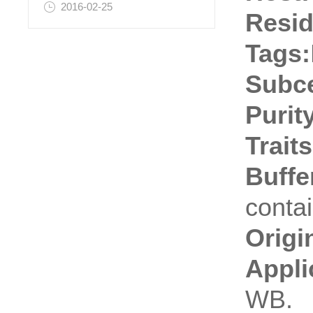
2016-02-25
Resid
Tags:
Subce
Purit
Traits
Buffe
conta
Origi
Appli
WB.