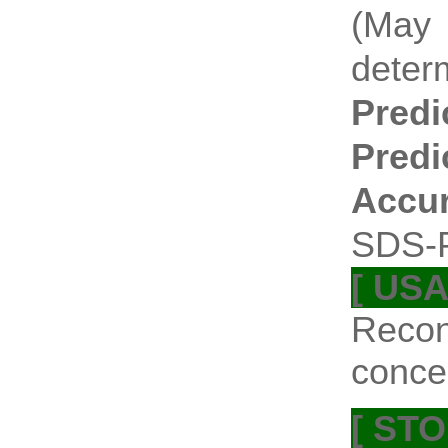
(May
deter
Predi
Predi
Accu
SDS-P
[ USA
Recon
conce
[ ST