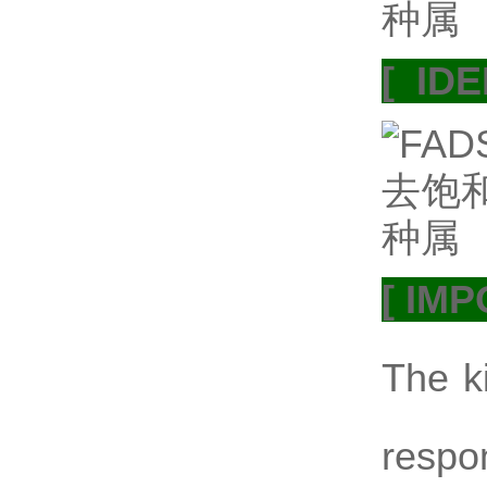
[ ID
[ IM
The ki
respon