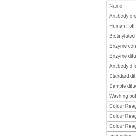
Name
Antibody pr
Human Follis
Biotinylated
Enzyme conj
Enzyme dilu
Antibody dil
Standard dil
Sample dilu
Washing buf
Colour Reag
Colour Rea
Colour Rea