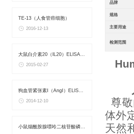
品牌
规格
TE-13（人食管癌细胞）
主要用途
2016-12-13
检测范围
大鼠白介素20（IL20）ELISA试剂盒
Hum
2015-02-27
狗血管紧张素Ⅰ（AngⅠ）ELISA试剂盒
尊敬
2014-12-10
体外
天然和重
小鼠烟酰胺腺嘌呤二核苷酸磷酸（NADPH）检测试剂盒