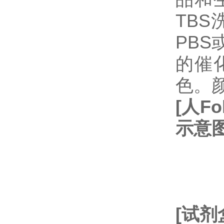
TB
PBS
的催
色。
[
人
Fol
示意
[
试剂