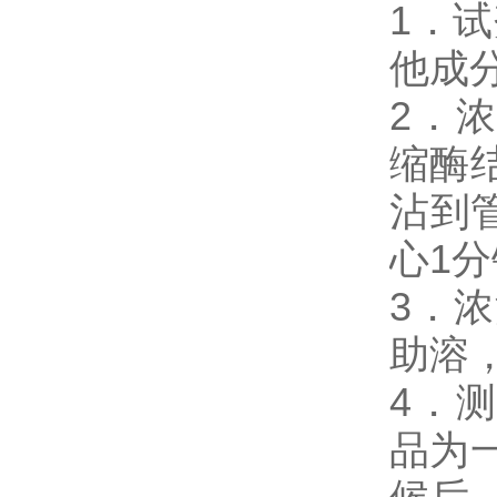
1．
他成
2．浓缩
缩酶
沾到
心1
3．
助溶
4．测试
品为