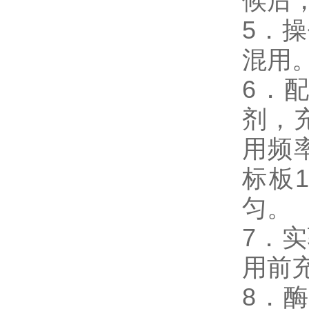
候后
5．
混用
6．
剂，
用频
标板
匀。
7．
用前
8．酶免