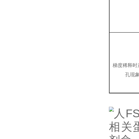
梯度稀释时
孔现