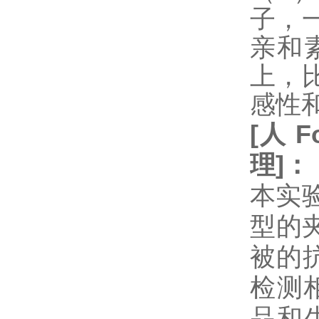
子，
亲和
上，
感性
[
人
Fo
理
]
：
本实验
型的
被的抗体
检测
品和