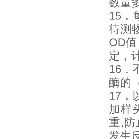
数量
15
待测
OD
定，
16．
酶的
17．
加样
重,
发生