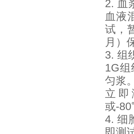
2.
血液混
试，暂
月）
3. 
1G
匀浆。
立即
或-8
4. 
即测试