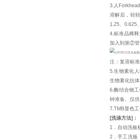
3.人Forkhe
溶解后，轻轻
1.25、0.6
4.标准品稀释
加入到第②管
注：复溶标准
5.生物素化人
生物素化抗体
6.酶结合物
钟准备。仅供
7.TMB显色
[
洗涤方法
]
：
1．自动洗板
2．手工洗板