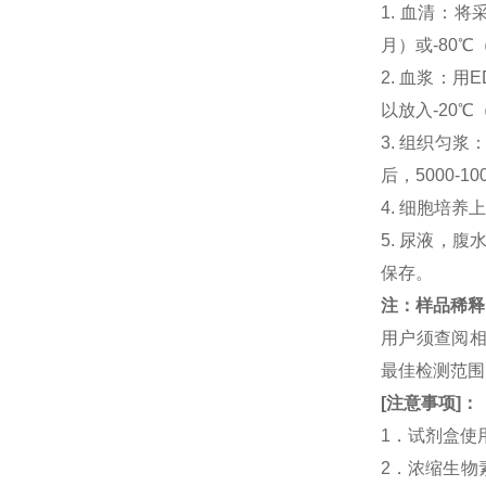
1. 血清：将
月）或-80℃
2. 血浆：用
以放入-20℃
3. 组织匀
后，5000-
4. 细胞培养
5. 尿液，腹
保存。
注：样品稀释
用户须查阅相
最佳检测范
[
注意事项
]
：
1．试剂盒使
2．浓缩生物素