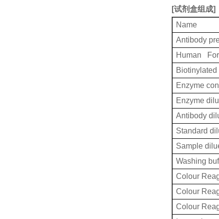
[
试剂盒组成
]
Name
Antibody pr
Human Fork
Biotinylated
Enzyme conj
Enzyme dilu
Antibody dil
Standard dil
Sample dilu
Washing buf
Colour Reag
Colour Rea
Colour Rea