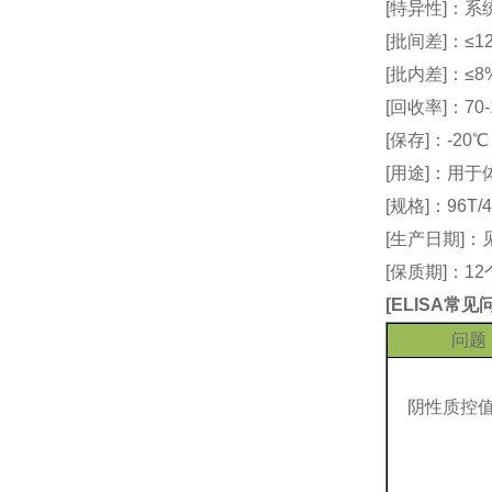
[特异性]：
[批间差]：≤12
[批内差]：≤8
[回收率]：70-
[保存]：-20
[用途]：用
[规格]：96T/4
[生产日期]
[保质期]：1
[
ELISA常
问题
阴性质控