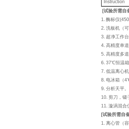
Instruction
[
试验所需自
1. 酶标仪(
2. 洗板机（
3. 超净工
4. 高精度单道加液
5. 高精度多道
6. 37℃恒温
7. 低温离心
8. 电冰箱（4℃
9. 分析天平
10. 剪刀，
11. 漩涡
[
试验所需自
1. 离心管（容