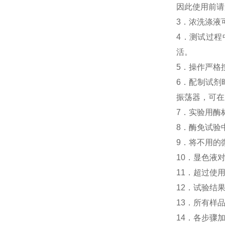
因此使用前请
3．浓洗涤液
4．测试过程中
活。
5．操作严格
6．配制试剂
振荡器，可在
7．实验用酶
8．酶免试验中人
9．将不用的
10．显色液
11．超过使
12．试验结
13．所有样
14．各步骤