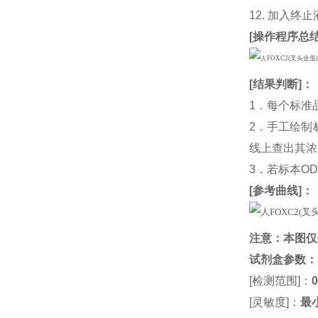
12. 加入终
[
操作程序总
[
结果判断
]：
1．每个标准
2．手工绘制
线上查出其浓度
3．若标本O
[
参考曲线
]：
注意：本图仅
试剂盒参数
：
[检测范围]：
0
[灵敏度]：
最小