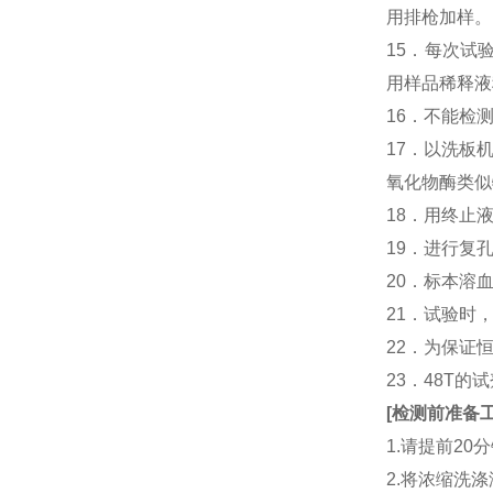
用排枪加样。
15．每次试
用样品稀释液
16．不能检
17．以洗板
氧化物酶类似
18．用终止
19．进行复
20．标本溶
21．试验时
22．为保证
23．48T的
[
检测前准备
1.请提前2
2.将浓缩洗涤