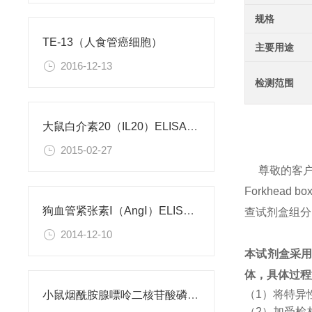
规格
TE-13（人食管癌细胞）
主要用途
2016-12-13
检测范围
大鼠白介素20（IL20）ELISA试剂盒
2015-02-27
尊敬的客
Forkhea
狗血管紧张素Ⅰ（AngⅠ）ELISA试剂盒
查试剂盒组分
2014-12-10
本试剂盒采
体，具体过程
（1）将特异
小鼠烟酰胺腺嘌呤二核苷酸磷酸（NADPH）检测试剂盒
（2）加受检