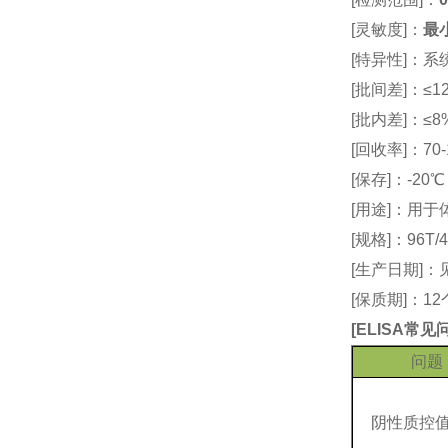
[灵敏度]：
最小
[特异性]：
[批间差]：≤12
[批内差]：≤8
[回收率]：70-
[保存]：-20
[用途]：用
[规格]：96T/4
[生产日期]
[保质期]：1
[
ELISA常
问题
阴性质控