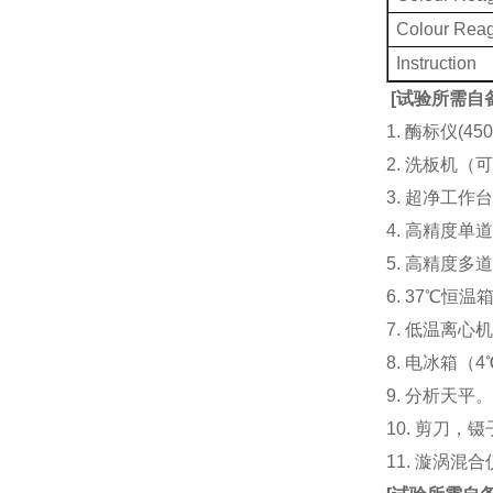
Colour Rea
Instruction
[
试验所需自
1. 酶标仪(
2. 洗板机（
3. 超净工
4. 高精度单道加液
5. 高精度多道
6. 37℃恒温
7. 低温离心
8. 电冰箱（4℃
9. 分析天平
10. 剪刀，
11. 漩涡