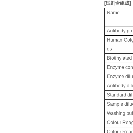
[
试剂盒组成
]
Name
Antibody pr
Human Golg
ds
Biotinylated
Enzyme conj
Enzyme dilu
Antibody dil
Standard dil
Sample dilu
Washing buf
Colour Reag
Colour Rea