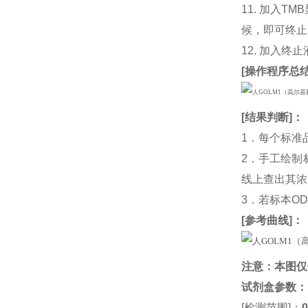
11. 加入
候，即可终止
12. 加入终
[
操作程序总
[
结果判断
]：
1．每个标准
2．手工绘制
线上查出其浓度
3．若标本O
[
参考曲线
]：
注意：本图仅
试剂盒参数
：
[检测范围]：
0