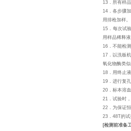
13．所有样
14．各步骤
用排枪加样。
15．每次试
用样品稀释液
16．不能检
17．以洗板
氧化物酶类似
18．用终止
19．进行复
20．标本溶
21．试验时
22．为保证
23．48T的
[
检测前准备