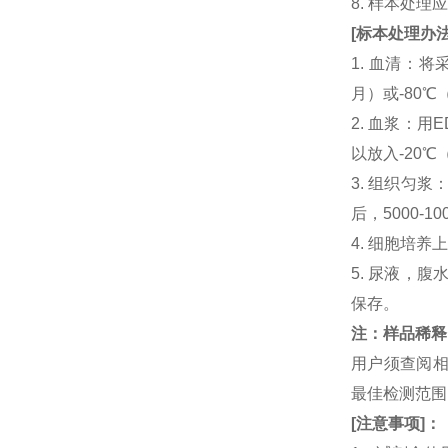
8. 样本处
[
标本处理办
1. 血清：将
月）或-80℃
2. 血浆：用
以放入-20℃
3. 组织匀
后，5000-
4. 细胞培养
5. 尿液，腹
保存。
注：样品稀释
用户须查阅相
最佳检测范
[
注意事项
]
：