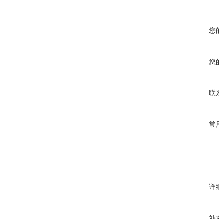
您
您
联
常
详
补