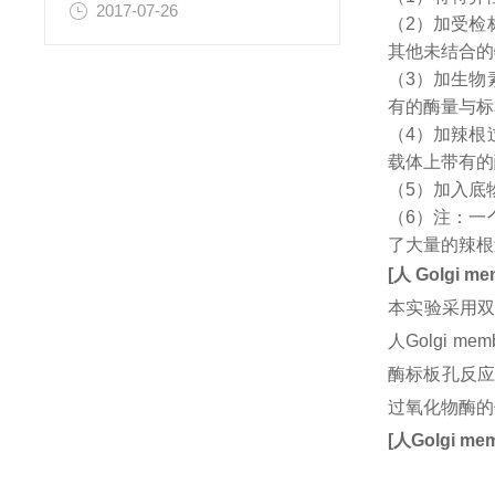
2017-07-26
（2）加受检
其他未结合的
（3）加生物
有的酶量与标
（4）加辣根
载体上带有的
（5）加入底
（6）注：一
了大量的辣根
[
人
Golgi me
本实验采用双
人Golgi 
酶标板孔反应
过氧化物酶的
[
人
Golgi mem