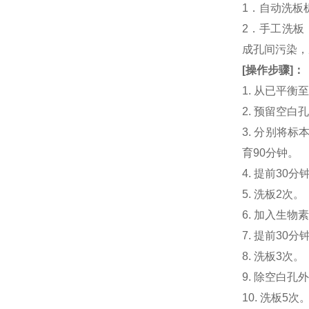
1．自动洗板
2．手工洗板
成孔间污染，
[
操作步骤
]
：
1. 从已平
2. 预留空
3. 分别将标本
育90分钟。
4. 提前30分钟
5. 洗板2次。
6. 加入生物素化
7. 提前3
8. 洗板3次。
9. 除空白孔
10. 洗板5次