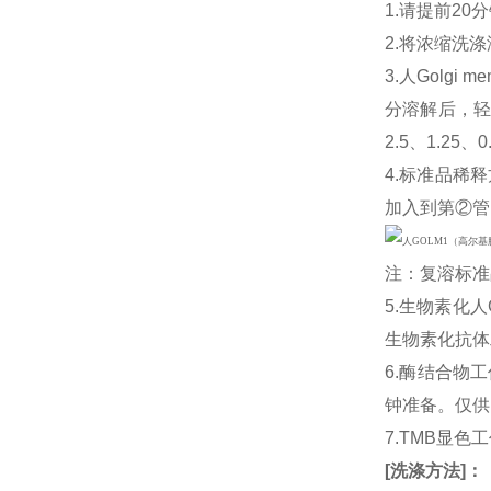
1.请提前2
2.将浓缩洗涤
3.人Golgi 
分溶解后，轻
2.5、1.25
4.标准品稀释
加入到第②管
注：复溶标准
5.生物素化人
生物素化抗体
6.酶结合物
钟准备。仅供
7.TMB显色
[
洗涤方法
]
：