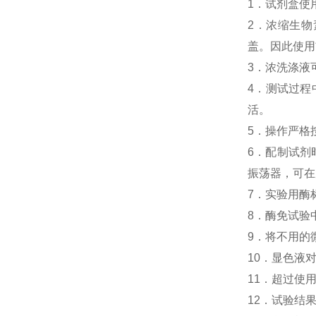
1．试剂盒使
2．浓缩生物素
盖。因此使用
3．浓洗涤液
4．测试过程中
活。
5．操作严格
6．配制试剂
振荡器，可在
7．实验用酶
8．酶免试验中人
9．将不用的
10．显色液
11．超过使
12．试验结