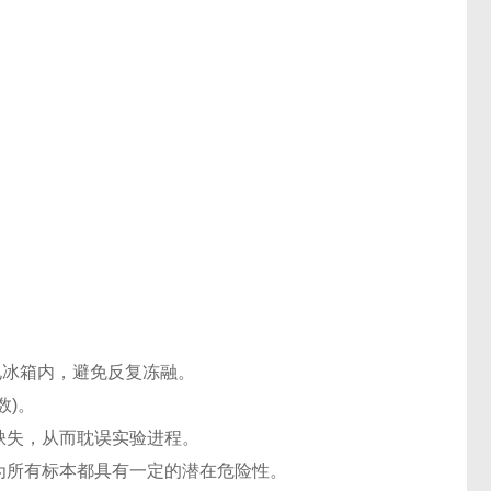
℃电冰箱内，避免反复冻融。
数)。
缺失，从而耽误实验进程。
认为所有标本都具有一定的潜在危险性。