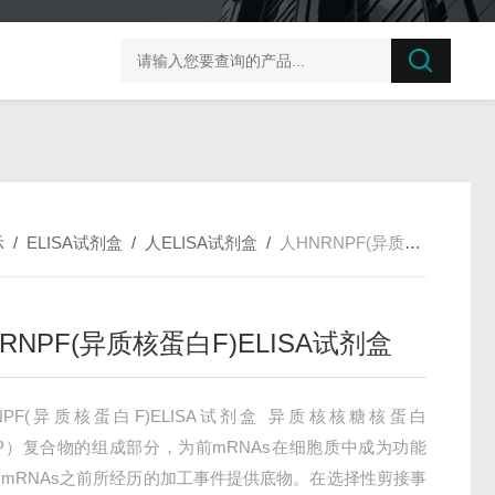
榛子东部枯萎病菌探针法qPCR试剂盒不含内参
剪股颖
示
/
ELISA试剂盒
/
人ELISA试剂盒
/
人HNRNPF(异质核蛋白F)ELISA试剂盒
RNPF(异质核蛋白F)ELISA试剂盒
NPF(异质核蛋白F)ELISA试剂盒 异质核核糖核蛋白
NP）复合物的组成部分，为前mRNAs在细胞质中成为功能
mRNAs之前所经历的加工事件提供底物。在选择性剪接事