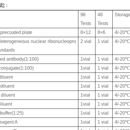
成
]：
96
48
Storag
Tests
Tests
 precoated plate
8×12
8×6
4/-20℃
terogeneous nuclear ribonucleopro
2 vial
1 vial
4/-20℃
andards
ted antibody(1:100)
1vial
1 vial
4/-20℃
onjugate(1:100)
1vial
1 vial
4/-20℃
iluent
1vial
1 vial
4/-20℃
diluent
1vial
1 vial
4/-20℃
diluent
1vial
1 vial
4/-20℃
iluent
1vial
1 vial
4/-20℃
buffer(1:25)
1vial
1 vial
4/-20℃
eagent A
1vial
1 vial
4/-20℃