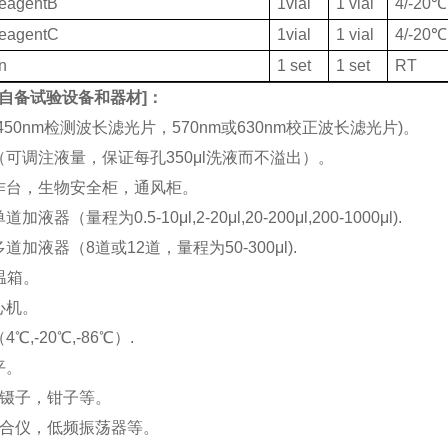
ReagentB
1vial
1 vial
4/-20℃
ReagentC
1vial
1 vial
4/-20℃
on
1 set
1 set
RT
自备试验设备和器材
]：
(450nm检测波长滤光片，570nm或630nm校正波长滤光片)。
机（可调注液量，保证每孔350μl洗液而不溢出）。
工作台，生物安全柜，通风柜。
加液器（量程为0.5-10μl,2-20μl,20-200μl,200-1000μl).
多道加液器（8道或12道，量程为50-300μl).
恒温箱。
离心机。
4℃,-20℃,-86℃）.
平。
刀，镊子，钳子等。
涡混合仪，低频振荡器等。