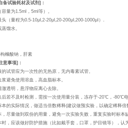
自备试验耗材及试剂
]：
（容量为1.5ml，5ml等）。
（量程为0.5-10μl,2-20μl,20-200μl,200-1000μl）.
水或蒸馏水。
。
。
TA，枸橼酸钠，肝素
注意事项
]：
血液的试管应为一次性的无热原，无内毒素试管。
和血浆避免使用溶血，高血脂标本。
应清澈透明，悬浮物应离心去除。
收集后若不及时检测，需按一次使用量分装，冻存于-20℃，-80
据标本的实际情况，做适当倍数稀释(建议做预实验，以确定稀释倍
集标本，尽量做到双份的用量，避免一次实验失败，重复实验时标本
集标本时，应该做好防护措施（比如戴手套，口罩，护目镜等），