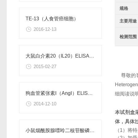
规格
TE-13（人食管癌细胞）
主要用途
2016-12-13
检测范围
大鼠白介素20（IL20）ELISA试剂盒
2015-02-27
尊敬的
Hetero
狗血管紧张素Ⅰ（AngⅠ）ELISA试剂盒
细阅读说
2014-12-10
本试剂盒
体，具体
（1）将
小鼠烟酰胺腺嘌呤二核苷酸磷酸（NADPH）检测试剂盒
（2）加