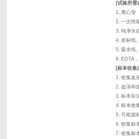
[
试验所需
1. 离心管
2. 一次性吸头
3. 纯净
4. 坐标纸
5. 吸水纸
6. ED
[
标本收集
1. 收集
2. 血清
3. 标本
4. 标本
5. 可根
6. 收
7. 收