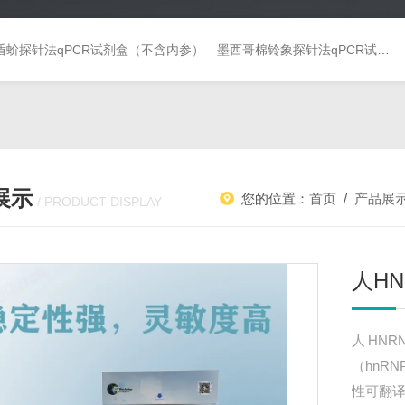
盾蚧探针法qPCR试剂盒（不含内参）
墨西哥棉铃象探针法qPCR试剂盒（不含内参）
展示
您的位置：
首页
/
产品展
/ PRODUCT DISPLAY
人HN
人HNR
（hnR
性可翻译