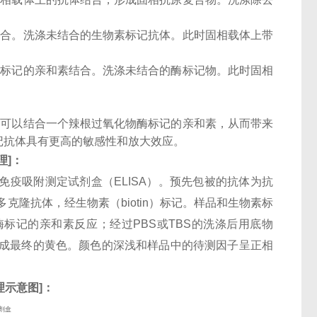
结合。洗涤未结合的生物素标记抗体。此时固相载体上带
酶标记的亲和素结合。洗涤未结合的酶标记物。此时固相
子可以结合一个辣根过氧化物酶标记的亲和素，从而带来
记抗体具有更高的敏感性和放大效应。
理
]
：
酶联免疫吸附测定试剂盒（ELISA）。预先包被的抗体为抗
。检测相抗体为多克隆抗体，经生物素（biotin）标记。样品和生物素标
酶标记的亲和素反应；经过PBS或TBS的洗涤后用底物
化成最终的黄色。颜色的深浅和样品中的待测因子呈正相
理示意图
]
：