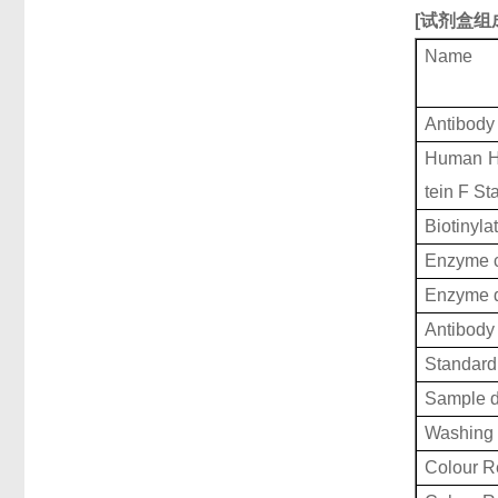
[
试剂盒组
Name
Antibody
Human He
tein F St
Biotinyla
Enzyme c
Enzyme d
Antibody 
Standard 
Sample d
Washing 
Colour R