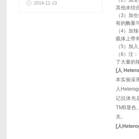
2014-11-13
其他未结
（3）加
有的酶量
（4）加
载体上带
（5）加
（6）注
了大量的
[
人
Hetero
本实验采用
人Heter
记抗体先
TMB显
关。
[
人
Hetero