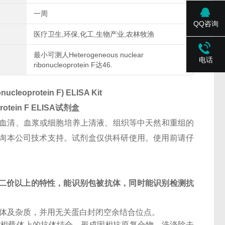
一周
QQ咨询
医疗卫生,环保,化工,生物产业,农林牧渔
最小可测人Heterogeneous nuclear
电话
ribonucleoprotein F达46.
ucleoprotein F) ELISA Kit
rotein F
ELISA试剂盒
血清、血浆或细胞培养上清液、组织等中天然和重组的
检测其他特殊样本请咨询本公司技术支持。试剂盒仅供科研使用。使用前请仔
二价以上的特性，能识别包被抗体，同时能识别检测抗
抗体及杂质，并用无关蛋白封闭空余结合位点。
固相载体上的抗体结合，形成固相抗原复合物。洗涤除去