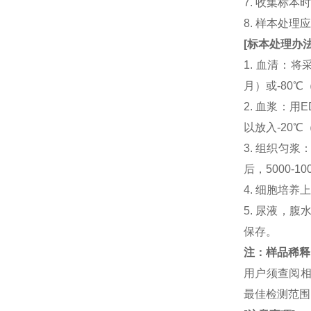
7. 收集标
8. 样本处
[
标本处理办
1. 血清：将
月）或-80℃
2. 血浆：用
以放入-20℃
3. 组织匀
后，5000-
4. 细胞培养
5. 尿液，腹
保存。
注：样品稀释
用户须查阅相
最佳检测范