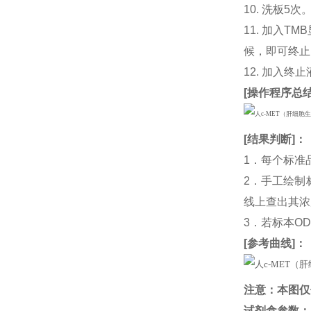
10. 洗板5次
11. 加入
候，即可终止
12. 加入终
[
操作程序总
[
结果判断
]：
1．每个标准
2．手工绘制
线上查出其浓度
3．若标本O
[
参考曲线
]：
注意：本图仅
试剂盒参数
：