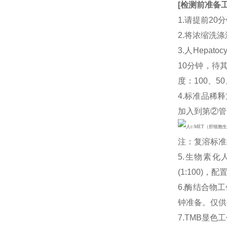
[
检测前准备
1.请提前2
2.将浓缩洗涤
3.人Hepatoc
10分钟，待
度：100、50
4.标准品稀释
加入到第②管
注：复溶标准
5.生物素化人
(1:100
6.酶结合物
钟准备。仅供
7.TMB显色