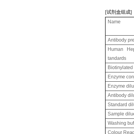
[
试剂盒组成
]
Name
Antibody pr
Human Hepat
tandards
Biotinylated
Enzyme conj
Enzyme dilu
Antibody dil
Standard dil
Sample dilu
Washing buf
Colour Reag