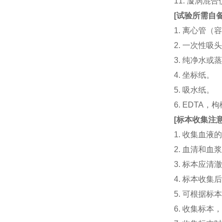
11. 漩涡
[
试验所需自
1. 离心管（容
2. 一次性吸头（量
3. 纯净水或
4. 坐标纸。
5. 吸水纸。
6. EDTA
[
标本收集注
1. 收集血
2. 血清和
3. 标本应
4. 标本收
5. 可根据
6. 收集标