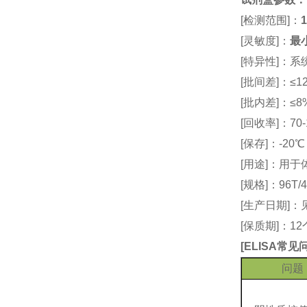
[检测范围]：
1
[灵敏度]：
最小
[特异性]：
[批间差]：≤12
[批内差]：≤8
[回收率]：70-
[保存]：-20
[用途]：用
[规格]：96T/4
[生产日期]
[保质期]：1
[
ELISA常
问题