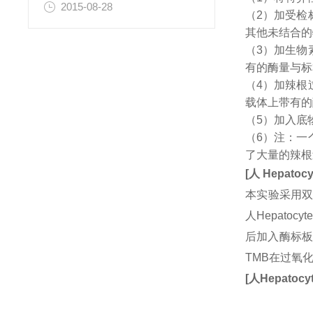
2015-08-28
（2）加受检
其他未结合的
（3）加生物
有的酶量与标
（4）加辣根
载体上带有的
（5）加入底
（6）注：一
了大量的辣根
[
人
Hepatocyt
本实验采用双
人Hepatoc
后加入酶标板
TMB在过氧
[
人
Hepatocyt