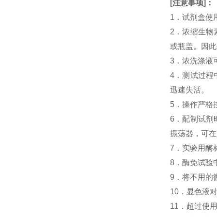
[
注意事项
]
：
1．试剂盒使
2．浓缩生物素
或瓶盖。因此
3．浓洗涤液
4．测试过程中
迅速失活。
5．操作严格
6．配制试剂
振荡器，可在
7．实验用酶
8．酶免试验中人H
9．将不用的
10．显色液
11．超过使