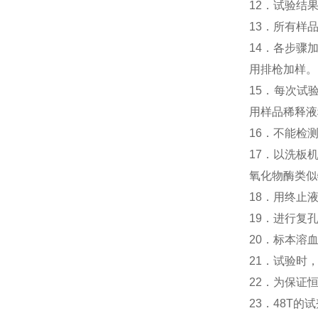
12．试验结
13．所有样
14．各步骤
用排枪加样。
15．每次试
用样品稀释液
16．不能检
17．以洗板
氧化物酶类似
18．用终止
19．进行复
20．标本溶
21．试验时
22．为保证
23．48T的