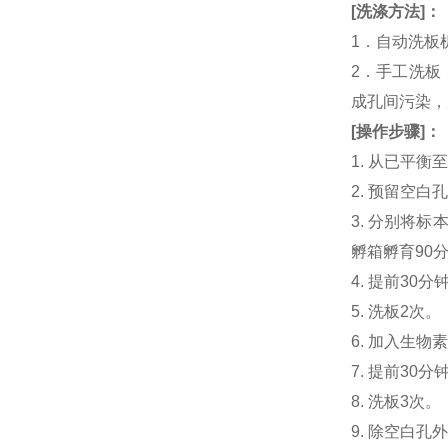
[
洗涤方法
]
：
1．自动洗板
2．手工洗板
成孔间污染，
[
操作步骤
]
：
1. 从已平
2. 预留空
3. 分别将标本
孵箱孵育90
4. 提前30分钟
5. 洗板2次。
6. 加入生物素化
7. 提前3
8. 洗板3次。
9. 除空白孔