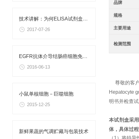
品牌
规格
技术讲解：为何ELISA试剂盒OD值不正常
主要用途
2017-07-26
检测范围
EGFR抗体介导结肠癌细胞免疫性凋亡
2016-06-13
尊敬的客
Hepatoc
小鼠单核细胞－巨噬细胞
明书并检查试
2015-12-25
本试剂盒采
体，具体过程
新鲜果蔬的气调贮藏与包装技术
（1）将特异