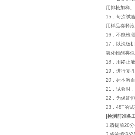
用排枪加样。
15．每次试
用样品稀释液
16．不能检
17．以洗板
氧化物酶类似
18．用终止
19．进行复
20．标本溶
21．试验时
22．为保证
23．48T的
[
检测前准备
1.请提前2
2.将浓缩洗涤