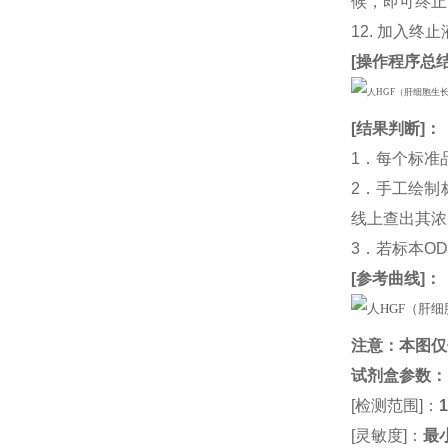
候，即可终止
12. 加入终
[
操作程序总
[
结果判断
]：
1．每个标准
2．手工绘制
线上查出其浓度
3．若标本O
[
参考曲线
]：
注意：本图仅
试剂盒参数
：
[检测范围]：
1
[灵敏度]：
最小