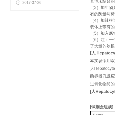
其他未结合的
2017-07-26
（3）加生物
有的酶量与标
（4）加辣根
载体上带有的
（5）加入底
（6）注：一
了大量的辣根
[
人
Hepatocy
本实验采用双
人Hepato
酶标板孔反应
过氧化物酶的
[
人
Hepatocyt
[
试剂盒组成
]