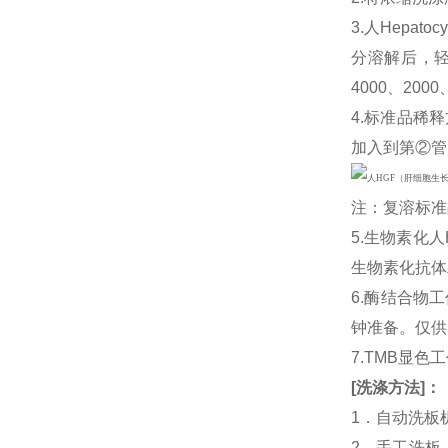
3.人Hepato
分溶解后，轻
4000、200
4.标准品稀释
加入到第②管
注：复溶标准
5.生物素化人
生物素化抗体
6.酶结合物
钟准备。仅供
7.TMB显色
[
洗涤方法
]
：
1．自动洗板
2．手工洗板