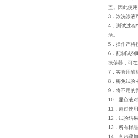
盖。因此使用
3．浓洗涤液
4．测试过程中
活。
5．操作严格
6．配制试剂
振荡器，可在
7．实验用酶
8．酶免试验中人
9．将不用的
10．显色液
11．超过使
12．试验结
13．所有样
14．各步骤