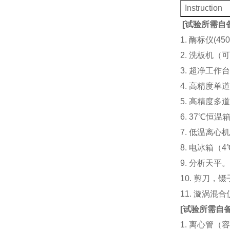
Instruction
[
试验所需自
1. 酶标仪(
2. 洗板机（
3. 超净工
4. 高精度单道加液
5. 高精度多道
6. 37℃恒温
7. 低温离心
8. 电冰箱（4℃
9. 分析天平
10. 剪刀，
11. 漩涡
[
试验所需自
1. 离心管（容