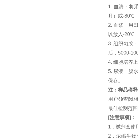
1. 血清：将
月）或-80℃
2. 血浆：用
以放入-20℃
3. 组织匀
后，5000-
4. 细胞培养
5. 尿液，腹
保存。
注：样品稀释
用户须查阅相
最佳检测范
[
注意事项
]
：
1．试剂盒使
2．浓缩生物素