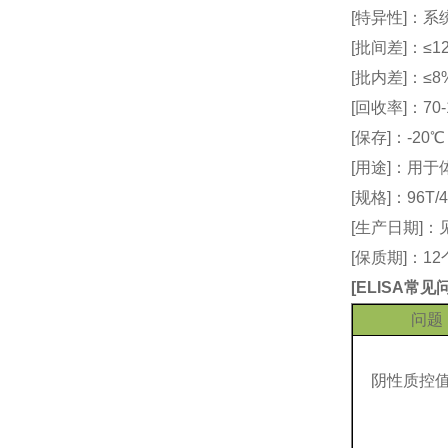
[特异性]：
[批间差]：≤12
[批内差]：≤8
[回收率]：70-
[保存]：-20
[用途]：用
[规格]：96T/4
[生产日期]
[保质期]：1
[
ELISA常
问题
阴性质控