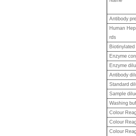
Name
Antibody pr
Human Hepa
rds
Biotinylated
Enzyme conj
Enzyme dilu
Antibody dil
Standard dil
Sample dilu
Washing buf
Colour Reag
Colour Rea
Colour Rea