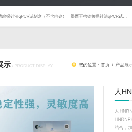
盾蚧探针法qPCR试剂盒（不含内参）
墨西哥棉铃象探针法qPCR试剂盒（不含内参）
展示
您的位置：
首页
/
产品展
/ PRODUCT DISPLAY
人HN
人HNR
HNRN
结合，加