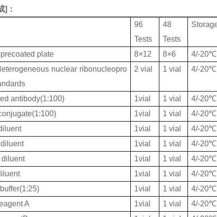
成
]：
96
48
Storag
Tests
Tests
 precoated plate
8×12
8×6
4/-20℃
terogeneous nuclear ribonucleopro
2 vial
1 vial
4/-20℃
tandards
ted antibody(1:100)
1vial
1 vial
4/-20℃
onjugate(1:100)
1vial
1 vial
4/-20℃
iluent
1vial
1 vial
4/-20℃
diluent
1vial
1 vial
4/-20℃
diluent
1vial
1 vial
4/-20℃
iluent
1vial
1 vial
4/-20℃
buffer(1:25)
1vial
1 vial
4/-20℃
eagent A
1vial
1 vial
4/-20℃