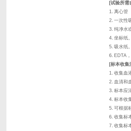
[
试验所需
1. 离心管
2. 一次性吸头
3. 纯净
4. 坐标纸
5. 吸水纸
6. ED
[
标本收集
1. 收集
2. 血清
3. 标本
4. 标本
5. 可根
6. 收
7. 收