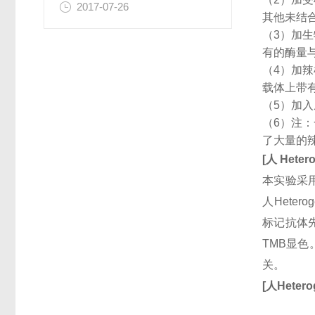
2017-07-26
其他未结
（3）加
有的酶量
（4）加
载体上带
（5）加
（6）注
了大量的
[
人
Hetero
本实验采用
人Heter
标记抗体
TMB显
关。
[
人
Hetero