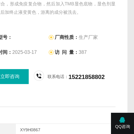
结合，形成免疫复合物，然后加入TMB显色底物，显色剂显
最后加终止液变黄色，游离的成分被洗去。
型号：
厂商性质：
生产厂家
时间：
2025-03-17
访 问 量：
387
15221858802
立即咨询
联系电话：
QQ咨询
XY9H0867