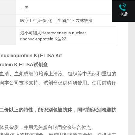
一周
电话
医疗卫生,环保,化工,生物产业,农林牧渔
最小可测人Heterogeneous nuclear
ribonucleoprotein K达22.
ucleoprotein K) ELISA Kit
rotein K
ELISA试剂盒
血清、血浆或细胞培养上清液、组织等中天然和重组的
检测其他特殊样本请咨询本公司技术支持。试剂盒仅供科研使用。使用前请仔
二价以上的特性，能识别包被抗体，同时能识别检测抗
抗体及杂质，并用无关蛋白封闭空余结合位点。
固相载体上的抗体结合，形成固相抗原复合物。洗涤除去