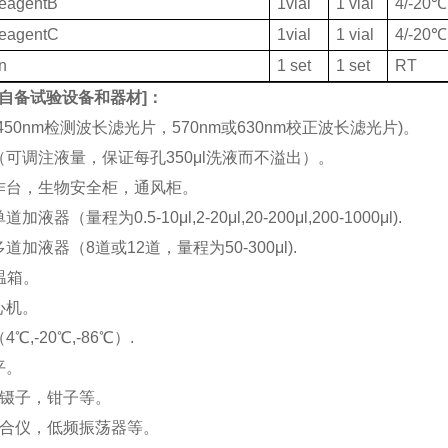
ReagentB
1vial
1 vial
4/-20℃
ReagentC
1vial
1 vial
4/-20℃
on
1 set
1 set
RT
自备试验设备和器材
]：
(450nm检测波长滤光片，570nm或630nm校正波长滤光片)。
机（可调注液量，保证每孔350μl洗液而不溢出）。
工作台，生物安全柜，通风柜。
加液器（量程为0.5-10μl,2-20μl,20-200μl,200-1000μl).
多道加液器（8道或12道，量程为50-300μl).
恒温箱。
离心机。
4℃,-20℃,-86℃）.
平。
刀，镊子，钳子等。
涡混合仪，低频振荡器等。