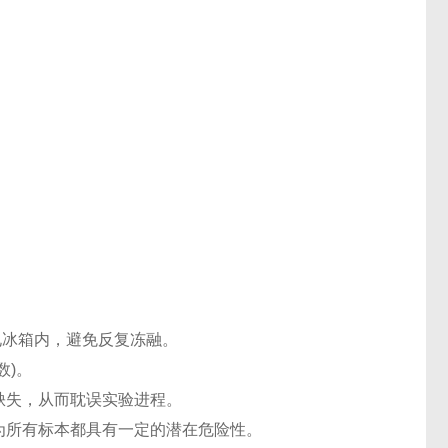
℃电冰箱内，避免反复冻融。
数)。
缺失，从而耽误实验进程。
认为所有标本都具有一定的潜在危险性。