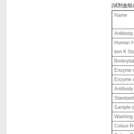
[
试剂盒组
Name
Antibody
Human He
tein K S
Biotinyla
Enzyme c
Enzyme d
Antibody 
Standard 
Sample d
Washing 
Colour R