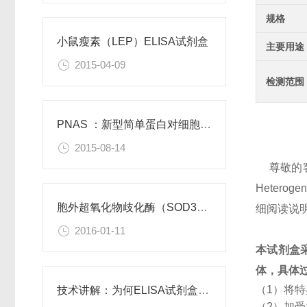
规格
小鼠瘦素（LEP）ELISA试剂盒
主要用途
2015-04-09
检测范围
PNAS ：新型简单蛋白对细胞功能有积极作用
2015-08-14
尊敬的
Hetero
胞外超氧化物歧化酶（SOD3）重组蛋白
细阅读说
2016-01-11
本试剂盒
体，具体
（1）将
技术讲解：为何ELISA试剂盒OD值不正常
（2）加