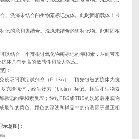
结合。洗涤未结合的生物素标记抗体。此时固相载体上带
酶标记的亲和素结合。洗涤未结合的酶标记物。此时固相
子可以结合一个辣根过氧化物酶标记的亲和素，从而带来
记抗体具有更高的敏感性和放大效应。
理
]
：
酶联免疫吸附测定试剂盒（ELISA）。预先包被的抗体为抗
体。检测相抗体为多克隆抗体，经生物素（biotin）标记。样品和生物素
酶标记的亲和素反应；经过PBS或TBS的洗涤后用底物
化成最终的黄色。颜色的深浅和样品中的待测因子呈正相
理示意图
]
：