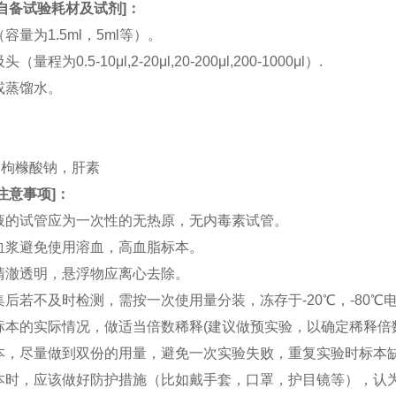
自备试验耗材及试剂
]：
（容量为1.5ml，5ml等）。
（量程为0.5-10μl,2-20μl,20-200μl,200-1000μl）.
水或蒸馏水。
。
。
TA，枸橼酸钠，肝素
注意事项
]：
血液的试管应为一次性的无热原，无内毒素试管。
和血浆避免使用溶血，高血脂标本。
应清澈透明，悬浮物应离心去除。
收集后若不及时检测，需按一次使用量分装，冻存于-20℃，-80
据标本的实际情况，做适当倍数稀释(建议做预实验，以确定稀释倍
集标本，尽量做到双份的用量，避免一次实验失败，重复实验时标本
集标本时，应该做好防护措施（比如戴手套，口罩，护目镜等），