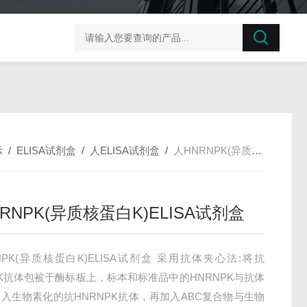
榛子东部枯萎病菌探针法qPCR试剂盒不含内参
剪股颖
示
/
ELISA试剂盒
/
人ELISA试剂盒
/
人HNRNPK(异质核蛋白K)ELISA试剂盒
RNPK(异质核蛋白K)ELISA试剂盒
NPK(异质核蛋白K)ELISA试剂盒 采用抗体夹心法:将抗
PK抗体包被于酶标板上，标本和标准品中的HNRNPK与抗体
入生物素化的抗HNRNPK抗体，再加入ABC复合物与生物