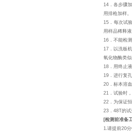
14．各步骤
用排枪加样。
15．每次试
用样品稀释液
16．不能检
17．以洗板
氧化物酶类似
18．用终止
19．进行复
20．标本溶
21．试验时
22．为保证
23．48T的
[
检测前准备
1.请提前2