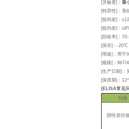
[灵敏度]：
最小
[特异性]：
[批间差]：≤12
[批内差]：≤8
[回收率]：70-
[保存]：-20
[用途]：用
[规格]：96T/4
[生产日期]
[保质期]：1
[
ELISA常
问题
阴性质控