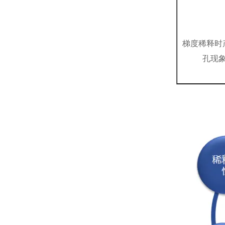
梯度稀释时
孔现