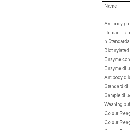
Name
Antibody pr
Human Hepati
n Standards
Biotinylated
Enzyme conj
Enzyme dilu
Antibody dil
Standard dil
Sample dilu
Washing buf
Colour Reag
Colour Rea