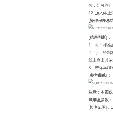
候，即可终止
12. 加入终
[
操作程序总
[
结果判断
]：
1．每个标准
2．手工绘制
线上查出其浓度
3．若标本O
[
参考曲线
]：
注意：本图仅
试剂盒参数
：
[检测范围]：
1