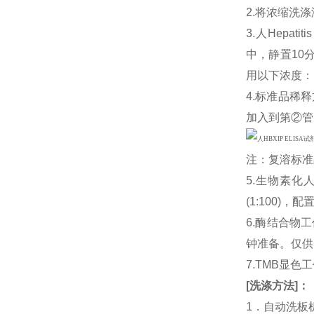
2.将浓缩洗涤
3.人Hepatiti
中，静置10
用以下浓度：1
4.标准品稀释
加入到第②管
注：复溶标准
5.生物素化人H
(1:100
6.酶结合物
钟准备。仅供
7.TMB显色
[
洗涤方法
]
：
1．自动洗板