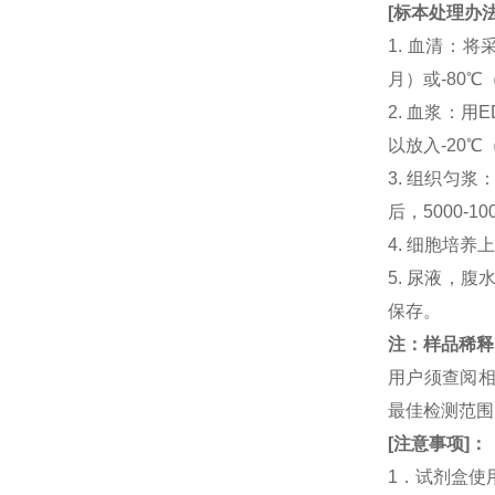
[
标本处理办
1. 血清：将
月）或-80℃
2. 血浆：用
以放入-20℃
3. 组织匀
后，5000-
4. 细胞培养
5. 尿液，腹
保存。
注：样品稀释
用户须查阅相
最佳检测范
[
注意事项
]
：
1．试剂盒使