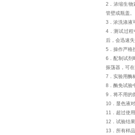
2．浓缩生物素化
管壁或瓶盖。
3．浓洗涤液
4．测试过程中，
后，会迅速失
5．操作严格
6．配制试剂
振荡器，可在
7．实验用酶
8．酶免试验中人H
9．将不用的
10．显色液
11．超过使
12．试验结
13．所有样