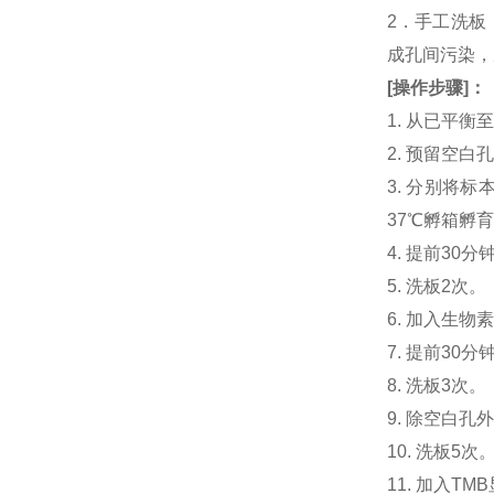
2．手工洗板
成孔间污染，
[
操作步骤
]
：
1. 从已平
2. 预留空
3. 分别将标本或
37℃孵箱孵育
4. 提前30分钟制
5. 洗板2次。
6. 加入生物素化人
7. 提前3
8. 洗板3次。
9. 除空白孔
10. 洗板5次
11. 加入