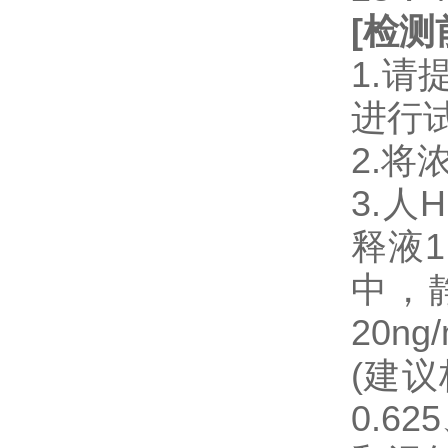
[
检测
1.
进行
2.将
3.人H
释液1.
中，
20n
(建议
0.6