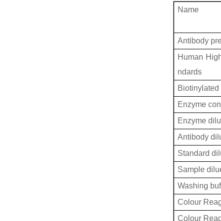
Name
Antibody pr
Human High 
ndards
Biotinylated
Enzyme conj
Enzyme dilu
Antibody dil
Standard dil
Sample dilu
Washing buf
Colour Reag
Colour Rea