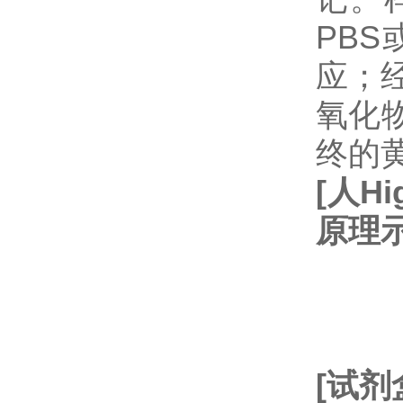
PB
应；经
氧化
终的
[
人
Hi
原理
[
试剂