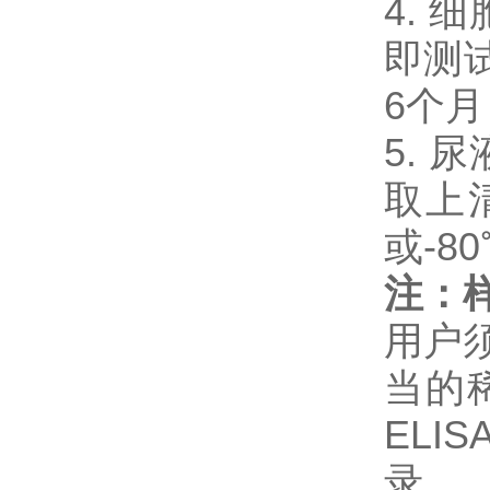
4. 
即测试
6个
5. 
取上
或-8
注：
用户
当的
EL
录。