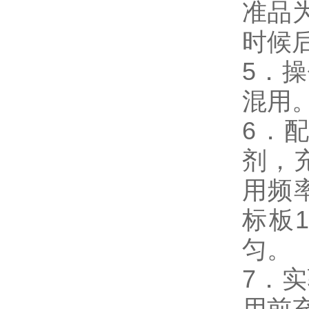
准品
时候
5．
混用
6．
剂，
用频
标板
匀。
7．
用前