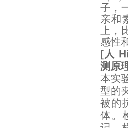
子，
亲和
上，
感性
[
人
H
测原
本实验
型的
被的抗体
体。
记。