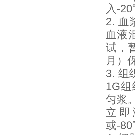
入-2
2.
血液混
试，暂
月）
3. 
1G
匀浆。
立即
或-8