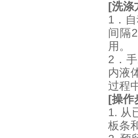
[
洗涤
1．
间隔
用。
2．
内液
过程
[
操作
1.
板条