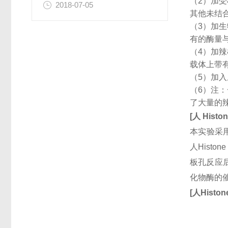
（2）加
2018-07-05
其他未结
（3）加
有的酶量
（4）加
载体上带
（5）加
（6）注
了大量的
[
人
Histon
本实验采用
人Hist
板孔反应后
化物酶的
[
人
Histon