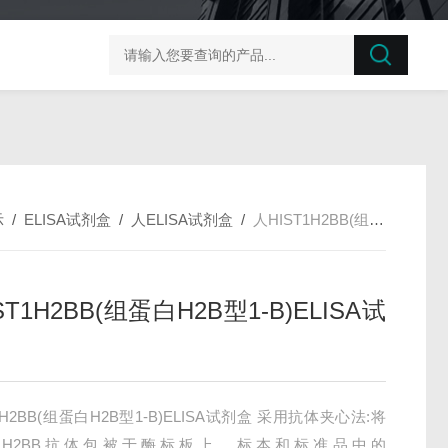
榛子东部枯萎病菌探针法qPCR试剂盒不含内参
剪股颖
示
/
ELISA试剂盒
/
人ELISA试剂盒
/
人HIST1H2BB(组蛋白H2B型1-B)ELISA试剂盒
ST1H2BB(组蛋白H2B型1-B)ELISA试
1H2BB(组蛋白H2B型1-B)ELISA试剂盒 采用抗体夹心法:将
ST1H2BB抗体包被于酶标板上，标本和标准品中的