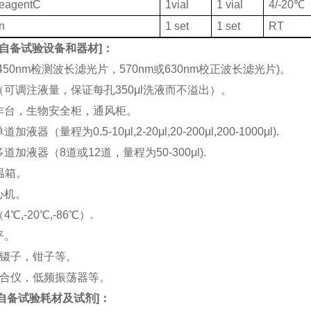
ReagentC
1vial
1 vial
4/-20℃
on
1 set
1 set
RT
自备试验设备和器材
]：
(450nm检测波长滤光片，570nm或630nm校正波长滤光片)。
机（可调注液量，保证每孔350μl洗液而不溢出）。
工作台，生物安全柜，通风柜。
加液器（量程为0.5-10μl,2-20μl,20-200μl,200-1000μl).
多道加液器（8道或12道，量程为50-300μl).
恒温箱。
离心机。
4℃,-20℃,-86℃）.
平。
刀，镊子，钳子等。
涡混合仪，低频振荡器等。
自备试验耗材及试剂
]：