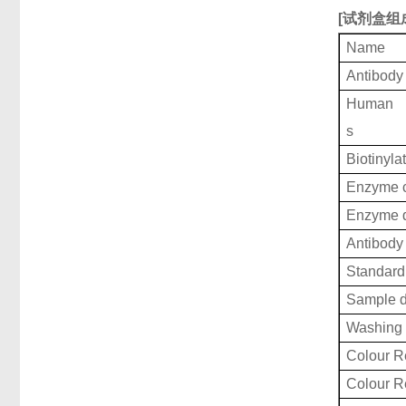
[
试剂盒组
Name
Antibody
Human H
s
Biotinyla
Enzyme c
Enzyme d
Antibody 
Standard 
Sample d
Washing 
Colour R
Colour 