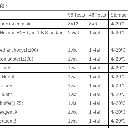
成
]：
96 Tests
48 Tests
Storage
 precoated plate
8×12
8×6
4/-20℃
istone H2B type 1-B Standard
2 vial
1 vial
4/-20℃
ted antibody(1:100)
1vial
1 vial
4/-20℃
onjugate(1:100)
1vial
1 vial
4/-20℃
iluent
1vial
1 vial
4/-20℃
diluent
1vial
1 vial
4/-20℃
diluent
1vial
1 vial
4/-20℃
iluent
1vial
1 vial
4/-20℃
buffer(1:25)
1vial
1 vial
4/-20℃
eagent A
1vial
1 vial
4/-20℃
ReagentB
1vial
1 vial
4/-20℃