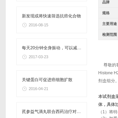
品牌
规格
新发现或将快速筛选抗癌化合物
主要用途
2016-08-15
检测范围
每天20分钟全身振动，可以减肥、对抗糖尿病
2017-03-23
尊敬的
Histo
关键蛋白可促进癌细胞扩散
剂盒组分
2016-04-21
本试剂盒
体，具体
芪参益气滴丸联合西药治疗对稳定型心绞痛患者血清抵抗素水平的影响
（1）将