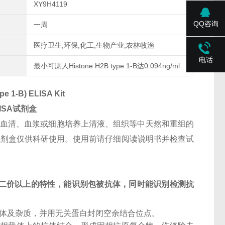
XY9H4119
QQ咨询
一周
医疗卫生,环保,化工,生物产业,农林牧渔
电话
最小可测人Histone H2B type 1-B达0.094ng/ml
e 1-B) ELISA Kit
ISA试剂盒
人血清、血浆或细胞培养上清液、组织等中天然和重组的
术支持。试剂盒仅供科研使用。使用前请仔细阅读说明书并检查试
二价以上的特性，能识别包被抗体，同时能识别检测抗
抗体及杂质，并用无关蛋白封闭空余结合位点。