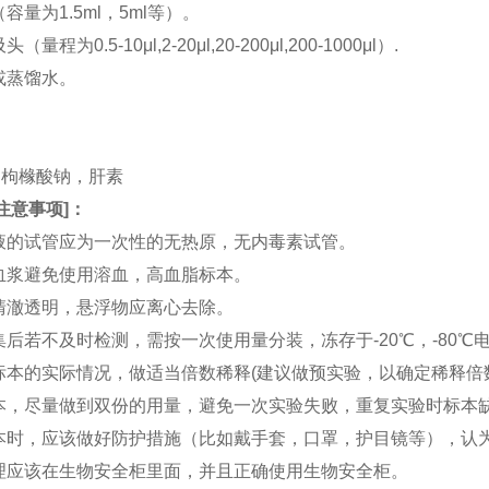
（容量为1.5ml，5ml等）。
（量程为0.5-10μl,2-20μl,20-200μl,200-1000μl）.
水或蒸馏水。
。
。
TA，枸橼酸钠，肝素
注意事项
]：
血液的试管应为一次性的无热原，无内毒素试管。
和血浆避免使用溶血，高血脂标本。
应清澈透明，悬浮物应离心去除。
收集后若不及时检测，需按一次使用量分装，冻存于-20℃，-80
据标本的实际情况，做适当倍数稀释(建议做预实验，以确定稀释倍
集标本，尽量做到双份的用量，避免一次实验失败，重复实验时标本
集标本时，应该做好防护措施（比如戴手套，口罩，护目镜等），
处理应该在生物安全柜里面，并且正确使用生物安全柜。