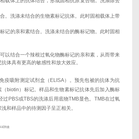
固相载体上的抗体结合，形成固相抗原复合物。洗涤除去
结合。洗涤未结合的生物素标记抗体。此时固相载体上带
酶标记的亲和素结合。洗涤未结合的酶标记物。此时固相
子可以结合一个辣根过氧化物酶标记的亲和素，从而带来
记抗体具有更高的敏感性和放大效应。
酶联免疫吸附测定试剂盒（ELISA）。预先包被的抗体为抗
生物素（biotin）标记。样品和生物素标记抗体先后加入酶标
过PBS或TBS的洗涤后用底物TMB显色。TMB在过氧
深浅和样品中的待测因子呈正相关。