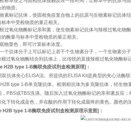
受检标本使之与固相抗体接触反应一段时间，让标本中的抗原与
合的物质。
生物素标记抗体，使固相免疫复合物上的抗原与生物素标记抗体
与标本中受检物质的量正相关。
辣根过氧化物酶标记亲和素，使生物素标记抗体与辣根过氧化物
有的酶量与标本中受检物质的量正相关。
入底物显色，即可计算标本浓度。
：一个抗体分子上可以标记上若干个生物素分子，一个生物素分
辣根过氧化物酶结合到抗体上，比传统的直接辣根过氧化物酶标
e H2B type 1-B
酶联免疫试剂盒检测原理
]
：
双抗体夹心ELISA法。所提供的ELISA Kit是典型的夹心法
one H2B type 1-B单克隆抗体。检测相抗体为多克隆抗体，经
，PBS或TBS洗涤。随后加入过氧化物酶标记的亲和素反应；经
催化下转化成蓝色，并在酸的作用下转化成最终的黄色。颜色的
e H2B type 1-B
酶联免疫试剂盒检测原理示意图
]
：