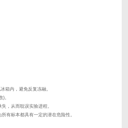
℃电冰箱内，避免反复冻融。
数)。
缺失，从而耽误实验进程。
认为所有标本都具有一定的潜在危险性。