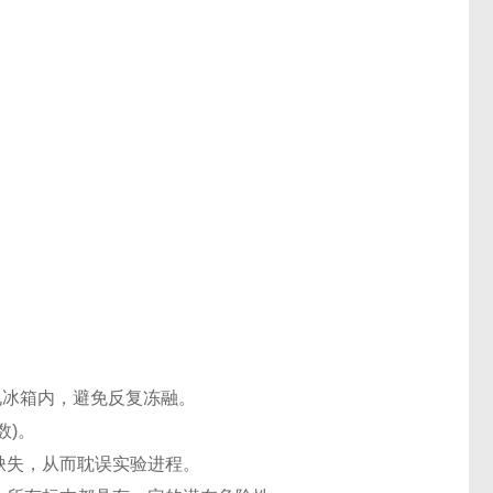
℃电冰箱内，避免反复冻融。
数)。
缺失，从而耽误实验进程。