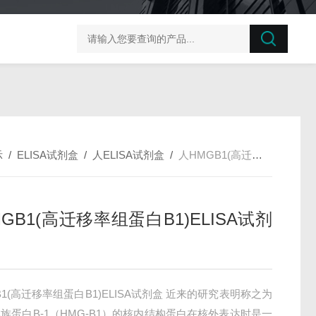
榛子东部枯萎病菌探针法qPCR试剂盒不含内参
剪股颖
示
/
ELISA试剂盒
/
人ELISA试剂盒
/
人HMGB1(高迁移率组蛋白B1)ELISA试剂盒
GB1(高迁移率组蛋白B1)ELISA试剂
B1(高迁移率组蛋白B1)ELISA试剂盒 近来的研究表明称之为
族蛋白B-1（HMG-B1）的核内结构蛋白在核外表达时是一