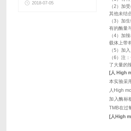
2018-07-05
（2）加
其他未结
（3）加
有的酶量
（4）加
载体上带
（5）加
（6）注
了大量的
[
人
High m
本实验采用
人High 
加入酶标
TMB在
[
人
High m