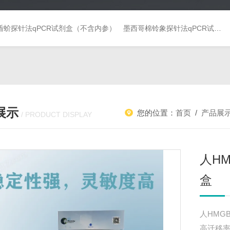
盾蚧探针法qPCR试剂盒（不含内参）
墨西哥棉铃象探针法qPCR试剂盒（不含内参）
展示
您的位置：
首页
/
产品展
/ PRODUCT DISPLAY
人HM
盒
人HMG
高迁移率