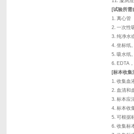
11. 漩
[
试验所需
1. 离心管
2. 一次性吸头
3. 纯净
4. 坐标纸
5. 吸水纸
6. ED
[
标本收集
1. 收集
2. 血清
3. 标本
4. 标本
5. 可根
6. 收