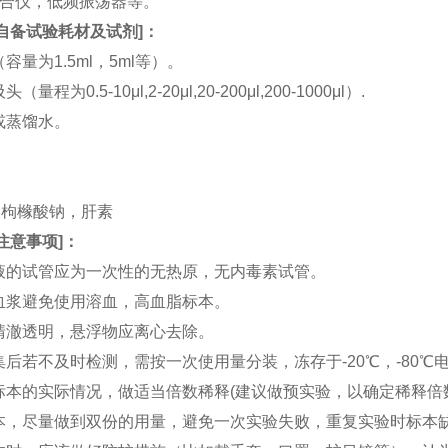
涡混合仪，低频振荡器等。
自备试验耗材及试剂
]：
（容量为1.5ml，5ml等）。
（量程为0.5-10μl,2-20μl,20-200μl,200-1000μl）.
水或蒸馏水。
。
。
TA，枸橼酸钠，肝素
注意事项
]：
血液的试管应为一次性的无热原，无内毒素试管。
和血浆避免使用溶血，高血脂标本。
应清澈透明，悬浮物应离心去除。
收集后若不及时检测，需按一次使用量分装，冻存于-20℃，-80
据标本的实际情况，做适当倍数稀释(建议做预实验，以确定稀释倍
集标本，尽量做到双份的用量，避免一次实验失败，重复实验时标本