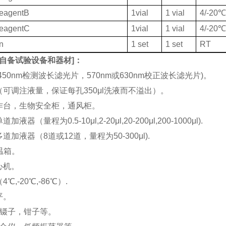
ReagentB
1vial
1 vial
4/-20
ReagentC
1vial
1 vial
4/-20
on
1 set
1 set
RT
自备试验设备和器材
]：
(450nm检测波长滤光片，570nm或630nm校正波长滤光片)。
机（可调注液量，保证每孔350μl洗液而不溢出）。
工作台，生物安全柜，通风柜。
加液器（量程为0.5-10μl,2-20μl,20-200μl,200-1000μl).
多道加液器（8道或12道，量程为50-300μl).
恒温箱。
离心机。
4℃,-20℃,-86℃）.
平。
刀，镊子，钳子等。