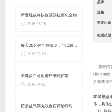
品牌
规格
新发现或将快速筛选抗癌化合物
主要用途
2016-08-15
检测范围
每天20分钟全身振动，可以减肥、对抗糖尿病
2017-03-23
尊敬的
High m
关键蛋白可促进癌细胞扩散
并检查试
2016-04-21
本试剂盒
体，具体
芪参益气滴丸联合西药治疗对稳定型心绞痛患者血清抵抗素水平的影响
（1）将