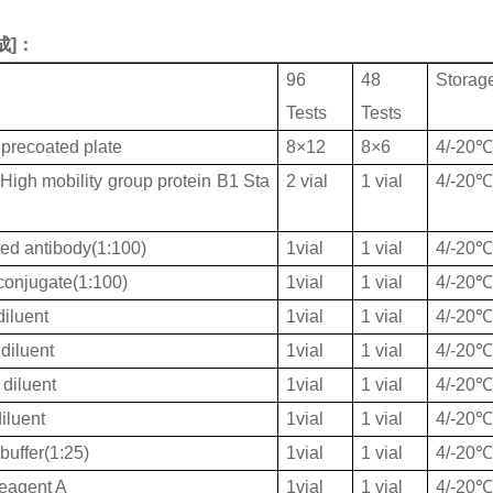
成
]：
96
48
Storag
Tests
Tests
 precoated plate
8×12
8×6
4/-20
gh mobility group protein B1 Sta
2 vial
1 vial
4/-20
ted antibody(1:100)
1vial
1 vial
4/-20
onjugate(1:100)
1vial
1 vial
4/-20
iluent
1vial
1 vial
4/-20
diluent
1vial
1 vial
4/-20
diluent
1vial
1 vial
4/-20
iluent
1vial
1 vial
4/-20
buffer(1:25)
1vial
1 vial
4/-20
eagent A
1vial
1 vial
4/-20