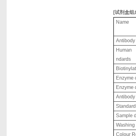
[
试剂盒组
Name
Antibody
Human Hi
ndards
Biotinyla
Enzyme c
Enzyme d
Antibody 
Standard 
Sample d
Washing 
Colour R