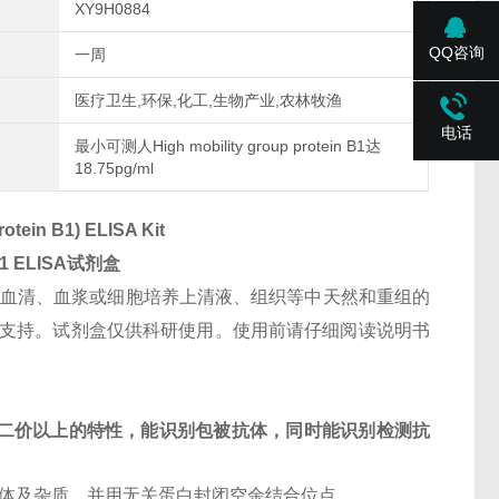
XY9H0884
QQ咨询
一周
医疗卫生,环保,化工,生物产业,农林牧渔
电话
最小可测人High mobility group protein B1达
18.75pg/ml
otein B1) ELISA Kit
B1
ELISA试剂盒
人血清、血浆或细胞培养上清液、组织等中天然和重组的
请咨询本公司技术支持。试剂盒仅供科研使用。使用前请仔细阅读说明书
二价以上的特性，能识别包被抗体，同时能识别检测抗
抗体及杂质，并用无关蛋白封闭空余结合位点。