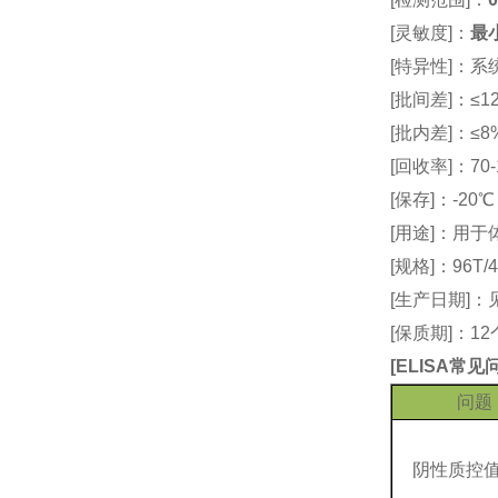
[灵敏度]：
最小
[特异性]：
[批间差]：≤12
[批内差]：≤8
[回收率]：70-
[保存]：-20
[用途]：用
[规格]：96T/4
[生产日期]
[保质期]：1
[
ELISA常
问题
阴性质控