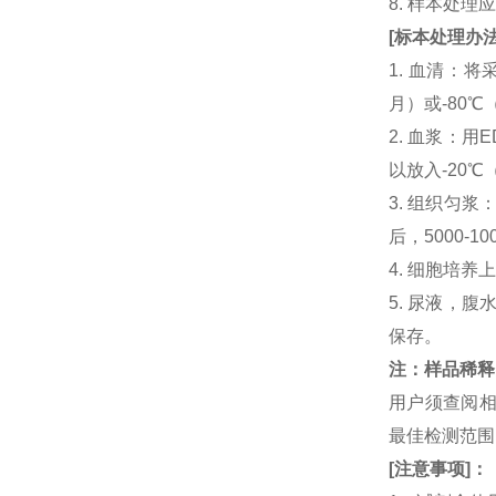
8. 样本处
[
标本处理办
1. 血清：将
月）或-80℃
2. 血浆：用
以放入-20℃
3. 组织匀
后，5000-
4. 细胞培养
5. 尿液，腹
保存。
注：样品稀释
用户须查阅相
最佳检测范
[
注意事项
]
：