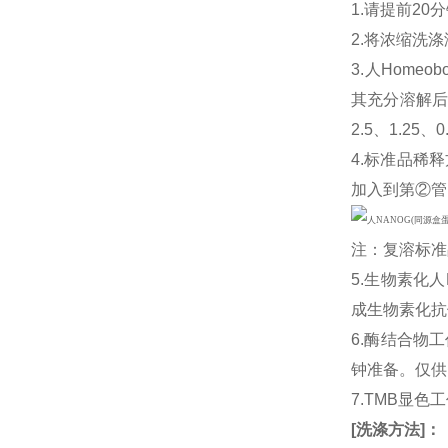
1.请提前2
2.将浓缩洗涤
3.人Homeo
其充分溶解后
2.5、1.25
4.标准品稀释
加入到第②管
注：复溶标准
5.生物素化人
成生物素化抗
6.酶结合物
钟准备。仅供
7.TMB显色
[
洗涤方法
]
：