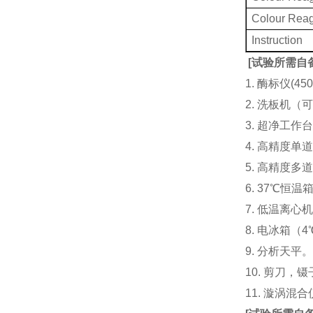
Colour Rea
Instruction
[
试验所需自
1. 酶标仪(
2. 洗板机（
3. 超净工
4. 高精度单道加液
5. 高精度多道
6. 37℃恒温
7. 低温离心
8. 电冰箱（4℃
9. 分析天平
10. 剪刀，
11. 漩涡