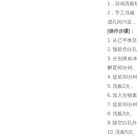
1．自动洗板
2．手工洗板
成孔间污染，
[
操作步骤
]
：
1. 从已平
2. 预留空
3. 分别将标
孵育90分钟
4. 提前30分
5. 洗板2次。
6. 加入生物素
7. 提前3
8. 洗板3次。
9. 除空白孔
10. 洗板5次