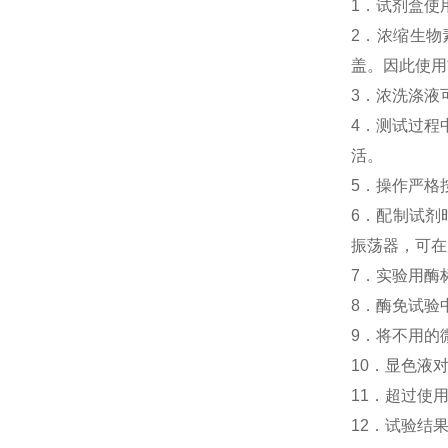
1．试剂盒使
2．浓缩生物素
盖。因此使用
3．浓洗涤液
4．测试过程中
活。
5．操作严格
6．配制试剂
振荡器，可在
7．实验用酶
8．酶免试验中
9．将不用的
10．显色液
11．超过使
12．试验结