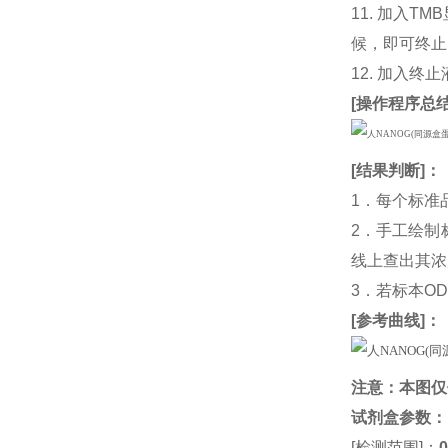
11. 加入
候，即可终止
12. 加入终
[
操作程序总
[
结果判断
]：
1．每个标准
2．手工绘制
线上查出其浓度
3．若标本O
[
参考曲线
]：
注意：本图仅
试剂盒参数
：
[检测范围]：
0