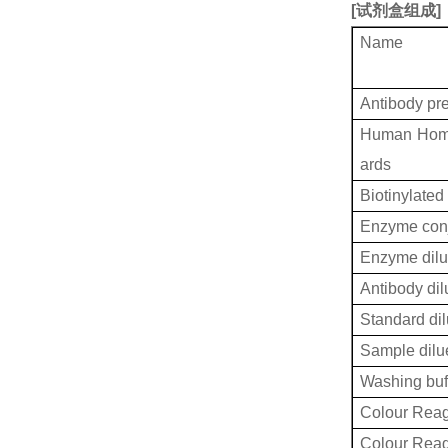
[
试剂盒组成
]
Name
Antibody pr
Human Hom
ards
Biotinylated
Enzyme conj
Enzyme dilu
Antibody dil
Standard dil
Sample dilu
Washing buf
Colour Reag
Colour Rea