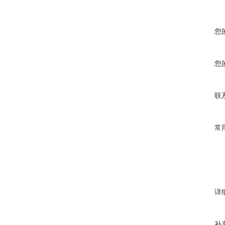
您
您
联
常
详
补