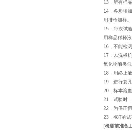
13．所有样
14．各步骤
用排枪加样。
15．每次试
用样品稀释液
16．不能检
17．以洗板
氧化物酶类似
18．用终止
19．进行复
20．标本溶
21．试验时
22．为保证
23．48T的
[
检测前准备