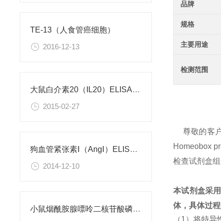
品牌
规格
TE-13（人食管癌细胞）
主要用途
2016-12-13
检测范围
大鼠白介素20（IL20）ELISA试剂盒
2015-02-27
尊敬的客
Homeobo
狗血管紧张素Ⅰ（AngⅠ）ELISA试剂盒
检查试剂盒组
2014-12-10
本试剂盒采
体，具体过程
小鼠烟酰胺腺嘌呤二核苷酸磷酸（NADPH）检测试剂盒
（1）将特异