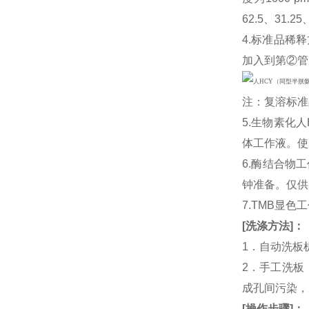
62.5、31.
4.标准品稀释
加入到第②管
注：复溶标准
5.生物素化人
体工作液。使
6.酶结合物
钟准备。仅供
7.TMB显色
[
洗涤方法
]
：
1．自动洗板
2．手工洗板
成孔间污染，
[
操作步骤
]
：