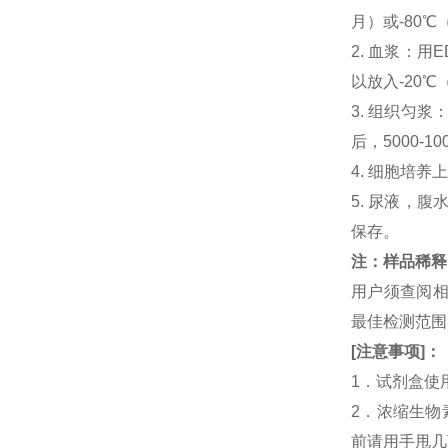
月）或-80℃
2. 血浆：用
以放入-20℃
3. 组织匀
后，5000-
4. 细胞培养
5. 尿液，腹
保存。
注：样品稀释
用户须查阅相
最佳检测范
[
注意事项
]
：
1．试剂盒使
2．浓缩生物
前请用手甩几