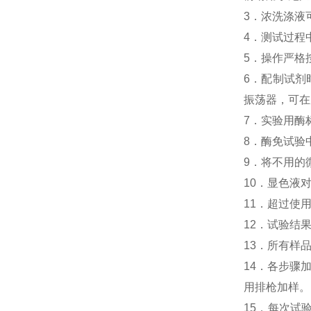
3．浓洗涤液
4．测试过程
5．操作严格
6．配制试剂
振荡器，可在
7．实验用酶
8．酶免试验中
9．将不用的
10．显色液
11．超过使
12．试验结
13．所有样
14．各步骤
用排枪加样。
15．每次试