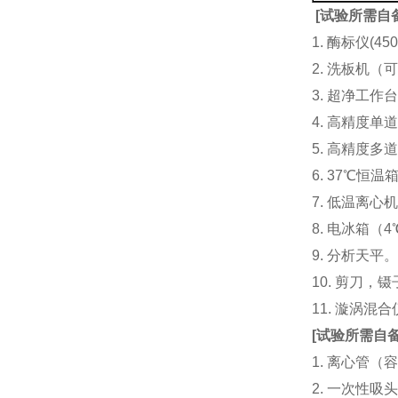
[
试验所需自
1. 酶标仪(
2. 洗板机（
3. 超净工
4. 高精度单道加液
5. 高精度多道
6. 37℃恒温
7. 低温离心
8. 电冰箱（4℃
9. 分析天平
10. 剪刀，
11. 漩涡
[
试验所需自
1. 离心管（容
2. 一次性吸头（量