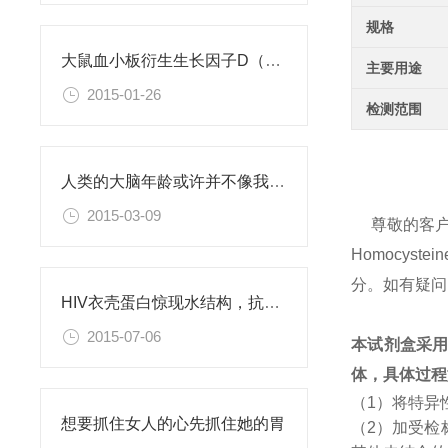
规格
大鼠血小板衍生生长因子D（PDGFD）ELISA试剂盒
主要用途
2015-01-26
检测范围
人类的大脑年龄或许并不像我们此前认为的那样
2015-03-09
尊敬的客
Homocy
分。如有疑问
HIV衣壳蛋白惊现水结构，抗艾药物新思路
2015-07-06
本试剂盒采
体，具体过程
（1）将特异
想要抓住女人的心先抓住她的胃
（2）加受检