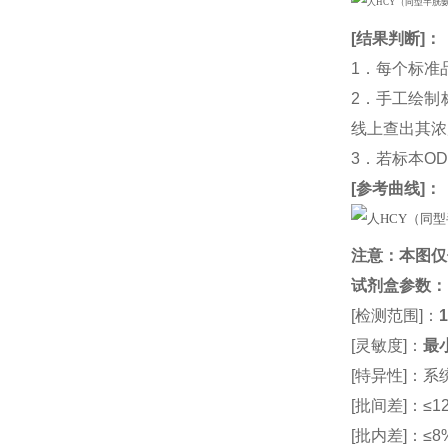
[
结果判断
]：
1．每个标准
2．手工绘制
线上查出其浓度
3．若标本O
[
参考曲线
]：
注意：本图仅
试剂盒参数
：
[检测范围]：
1
[灵敏度]：
最小
[特异性]：
[批间差]：≤12
[批内差]：≤8