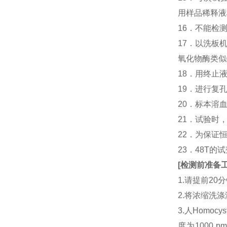
用样品稀释液
16．不能检
17．以洗板
氧化物酶类似
18．用终止
19．进行复
20．标本溶
21．试验时
22．为保证
23．48T的
[
检测前准备
1.请提前2
2.将浓缩洗涤
3.人Homo
度为1000 