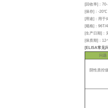
[回收率]：70-
[保存]：-20
[用途]：用
[规格]：96T/4
[生产日期]
[保质期]：1
[
ELISA常
问题
阴性质控