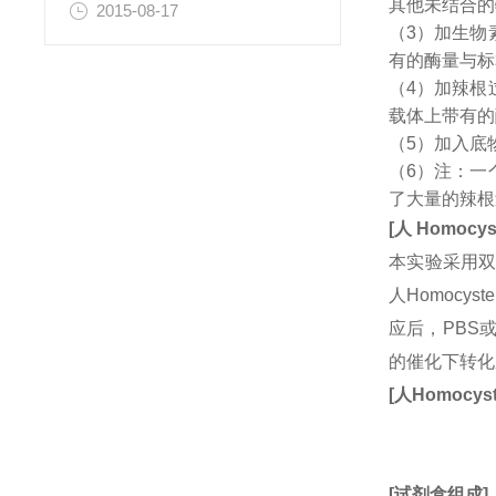
其他未结合的
2015-08-17
（3）加生物
有的酶量与标
（4）加辣根
载体上带有的
（5）加入底
（6）注：一
了大量的辣根
[
人
Homocys
本实验采用双
人Homoc
应后，PBS
的催化下转化
[
人
Homocyst
[
试剂盒组成
]