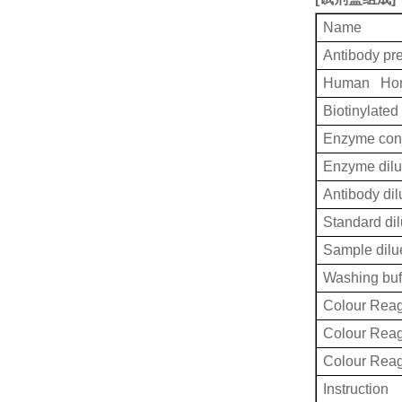
Name
Antibody pr
Human Homo
Biotinylated
Enzyme conj
Enzyme dilu
Antibody dil
Standard dil
Sample dilu
Washing buf
Colour Reag
Colour Rea
Colour Rea
Instruction