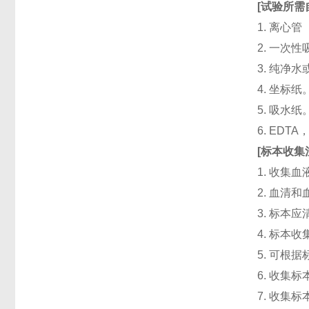
[
试验所需
1. 离心管
2. 一次性吸头
3. 纯净
4. 坐标纸
5. 吸水纸
6. ED
[
标本收集
1. 收集
2. 血清
3. 标本
4. 标本
5. 可根
6. 收
7. 收