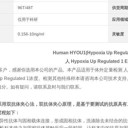
96T/48T
供货周期
仅用于科研
应用领域
0.156-10ng/ml
灵敏度
Human HYOU1(Hypoxia Up Regulat
人
Hypoxia Up Regulated 1
E
客户，感谢你选用本公司的产品。本产品适用于体外定量检测 
ia Up Regulated 1浓度。检测其他特殊样本请咨询本公
组分。如有疑问，请联系及时与我们联系。
采用双抗体夹心法，双抗体夹心原理，是基于要测试的抗原具有
过程如下：
特异性抗体与固相载体连接，形成固相抗体，洗涤除去未结合的
受检标本使之与固相抗体接触反应一段时间，让标本中的抗原与