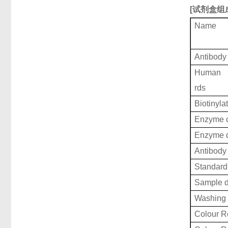
[
试剂盒组
Name
Antibody
Human H
rds
Biotinyla
Enzyme c
Enzyme d
Antibody 
Standard 
Sample d
Washing 
Colour R