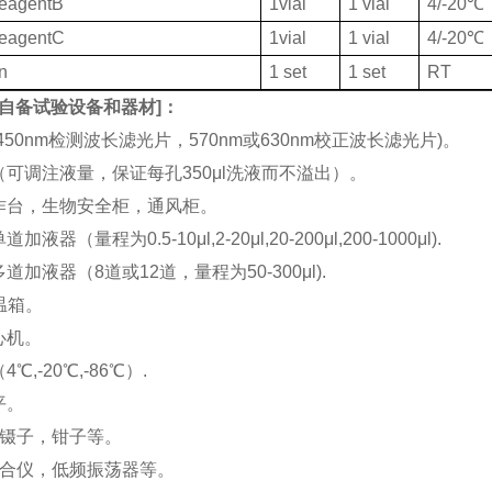
ReagentB
1vial
1 vial
4/-20℃
ReagentC
1vial
1 vial
4/-20℃
on
1 set
1 set
RT
自备试验设备和器材
]：
(450nm检测波长滤光片，570nm或630nm校正波长滤光片)。
机（可调注液量，保证每孔350μl洗液而不溢出）。
工作台，生物安全柜，通风柜。
加液器（量程为0.5-10μl,2-20μl,20-200μl,200-1000μl).
多道加液器（8道或12道，量程为50-300μl).
恒温箱。
离心机。
4℃,-20℃,-86℃）.
平。
刀，镊子，钳子等。
涡混合仪，低频振荡器等。