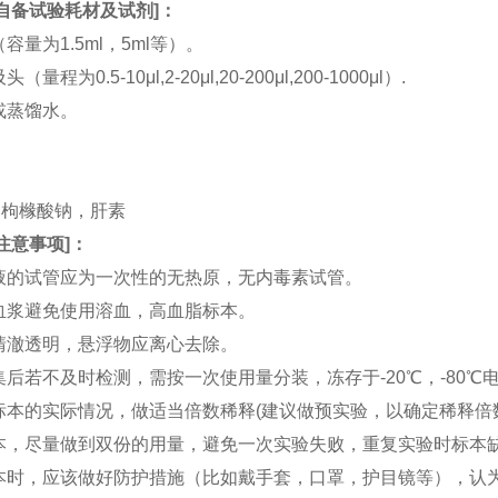
自备试验耗材及试剂
]：
（容量为1.5ml，5ml等）。
（量程为0.5-10μl,2-20μl,20-200μl,200-1000μl）.
水或蒸馏水。
。
。
TA，枸橼酸钠，肝素
注意事项
]：
血液的试管应为一次性的无热原，无内毒素试管。
和血浆避免使用溶血，高血脂标本。
应清澈透明，悬浮物应离心去除。
收集后若不及时检测，需按一次使用量分装，冻存于-20℃，-80
据标本的实际情况，做适当倍数稀释(建议做预实验，以确定稀释倍
集标本，尽量做到双份的用量，避免一次实验失败，重复实验时标本
集标本时，应该做好防护措施（比如戴手套，口罩，护目镜等），