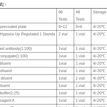
成
]：
96
48
Storage
Tests
Tests
 precoated plate
8×12
8×6
4/-20℃
ypoxia Up Regulated 1 Standa
2 vial
1 vial
4/-20℃
ted antibody(1:100)
1vial
1 vial
4/-20℃
onjugate(1:100)
1vial
1 vial
4/-20℃
iluent
1vial
1 vial
4/-20℃
diluent
1vial
1 vial
4/-20℃
diluent
1vial
1 vial
4/-20℃
iluent
1vial
1 vial
4/-20℃
buffer(1:25)
1vial
1 vial
4/-20℃
eagent A
1vial
1 vial
4/-20℃