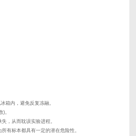
℃电冰箱内，避免反复冻融。
数)。
缺失，从而耽误实验进程。
认为所有标本都具有一定的潜在危险性。