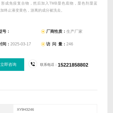
，形成免疫复合物，然后加入TMB显色底物，显色剂显蓝
后加终止液变黄色，游离的成分被洗去。
型号：
厂商性质：
生产厂家
时间：
2025-03-17
访 问 量：
246
15221858802
立即咨询
联系电话：
XY9H3246