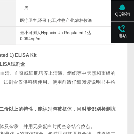
一周
QQ咨询
医疗卫生,环保,化工,生物产业,农林牧渔
最小可测人Hypoxia Up Regulated 1达
电话
0.094ng/ml
ed 1) ELISA Kit
LISA试剂盒
人血清、血浆或细胞培养上清液、组织等中天然和重组的
司技术支持。试剂盒仅供科研使用。使用前请仔细阅读说明书并检
二价以上的特性，能识别包被抗体，同时能识别检测抗
抗体及杂质，并用无关蛋白封闭空余结合位点。
固相载体上的抗体结合，形成固相抗原复合物。洗涤除去