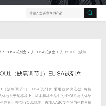
榛子东部枯萎病菌探针法qPCR试剂盒不含内参
剪股颖
示
/
ELISA试剂盒
/
人ELISA试剂盒
/
人HYOU1（缺氧调节1）ELISA试剂盒
OU1（缺氧调节1）ELISA试剂盒
U1（缺氧调节1）ELISA试剂盒 采用抗体夹心法:将抗
1抗体包被于酶标板上，标本和标准品中的HYOU1与抗体结
生物素化的抗HYOU1抗体，再加入ABC复合物与生物素抗