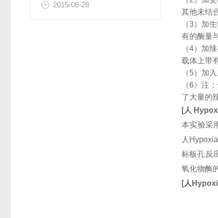
2015-08-28
其他未结
（3）加
有的酶量
（4）加
载体上带
（5）加
（6）注
了大量的
[
人
Hypox
本实验采用
人Hypo
标板孔反应
氧化物酶
[
人
Hypoxi