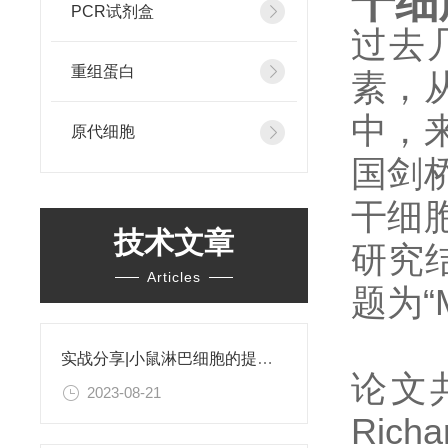
干细
PCR试剂盒
过去
重组蛋白
素，
中，
原代细胞
国剑
干细
技术文章
研究结
Articles
题为“Mu
实战分享|小鼠淋巴细胞的提取和分选之经验小结
论文
2023-08-21
Ric