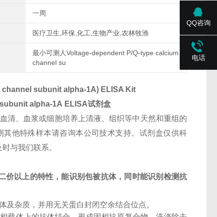
一周
QQ咨询
医疗卫生,环保,化工,生物产业,农林牧渔
最小可测人Voltage-dependent P/Q-type calcium
电话
channel su
hannel subunit alpha-1A) ELISA Kit
subunit alpha-1A
ELISA试剂盒
人血清、血浆或细胞培养上清液、组织等中天然和重组的
 alpha-1A浓度。检测其他特殊样本请咨询本公司技术支持。试剂盒仅供科
及时与我们联系。
二价以上的特性，能识别包被抗体，同时能识别检测抗
抗体及杂质，并用无关蛋白封闭空余结合位点。
固相载体上的抗体结合，形成固相抗原复合物。洗涤除去