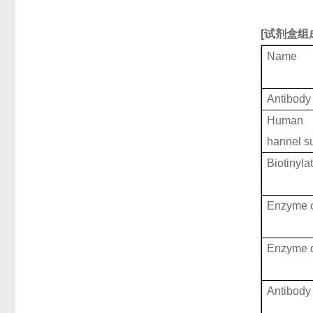
[
试剂盒组
Name
Antibody
Human Vo
hannel s
Biotinyla
Enzyme c
Enzyme d
Antibody 