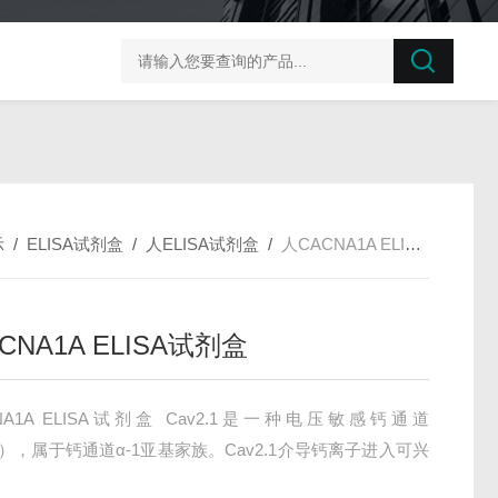
榛子东部枯萎病菌探针法qPCR试剂盒不含内参
剪股颖
示
/
ELISA试剂盒
/
人ELISA试剂盒
/
人CACNA1A ELISA试剂盒
CNA1A ELISA试剂盒
NA1A ELISA试剂盒 Cav2.1是一种电压敏感钙通道
C），属于钙通道α-1亚基家族。Cav2.1介导钙离子进入可兴