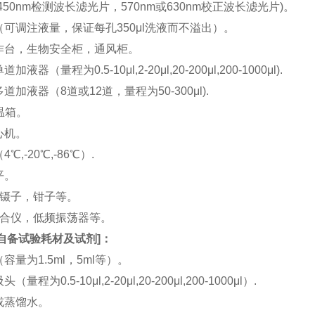
(450nm检测波长滤光片，570nm或630nm校正波长滤光片)。
机（可调注液量，保证每孔350μl洗液而不溢出）。
工作台，生物安全柜，通风柜。
加液器（量程为0.5-10μl,2-20μl,20-200μl,200-1000μl).
多道加液器（8道或12道，量程为50-300μl).
恒温箱。
离心机。
4℃,-20℃,-86℃）.
平。
刀，镊子，钳子等。
涡混合仪，低频振荡器等。
自备试验耗材及试剂
]：
（容量为1.5ml，5ml等）。
（量程为0.5-10μl,2-20μl,20-200μl,200-1000μl）.
水或蒸馏水。