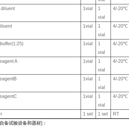
diluent
1vial
1
4/-20℃
vial
iluent
1vial
1
4/-20℃
vial
buffer(1:25)
1vial
1
4/-20℃
vial
eagent A
1vial
1
4/-20℃
vial
ReagentB
1vial
1
4/-20℃
vial
ReagentC
1vial
1
4/-20℃
vial
on
1 set
1 set
RT
自备试验设备和器材
]：