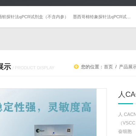
盾蚧探针法qPCR试剂盒（不含内参）
墨西哥棉铃象探针法qPCR试剂盒（不含内参）
展示
您的位置：
首页
/
产品展
/ PRODUCT DISPLAY
人CA
人CAC
（VSC
奋细胞