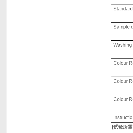
Standard 
Sample d
Washing 
Colour R
Colour 
Colour 
Instructi
[
试验所需