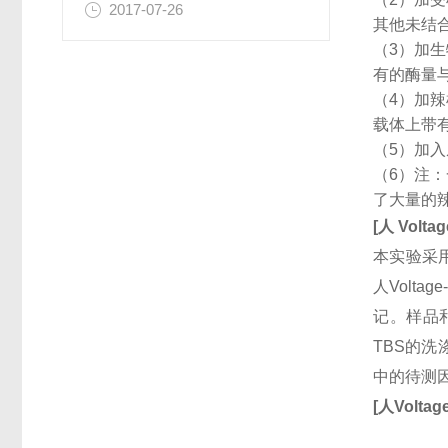
2017-07-26
其他未结
（3）加
有的酶量
（4）加
载体上带
（5）加
（6）注
了大量的
[
人
Voltag
本实验采用
人Voltag
记。样品
TBS的
中的待测
[
人
Voltag