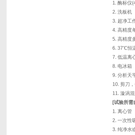
1. 酶标仪
2. 洗板
3. 超净
4. 高精度单道
5. 高精度
6. 37℃
7. 低温
8. 电冰箱（
9. 分析天
10. 剪
11. 漩
[
试验所需
1. 离心管
2. 一次性吸头
3. 纯净