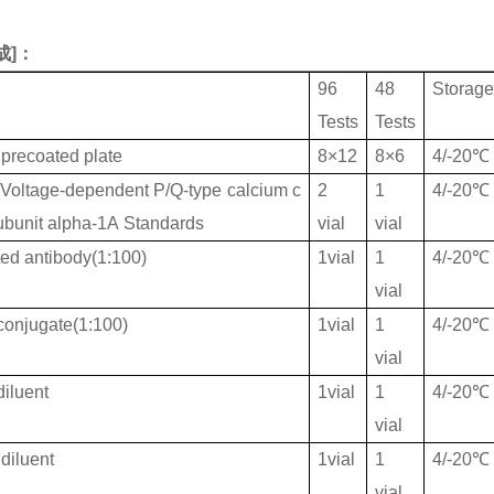
成
]：
96
48
Storag
Tests
Tests
 precoated plate
8×12
8×6
4/-20℃
ltage-dependent P/Q-type calcium c
2
1
4/-20℃
ubunit alpha-1A Standards
vial
vial
ted antibody(1:100)
1vial
1
4/-20℃
vial
onjugate(1:100)
1vial
1
4/-20℃
vial
iluent
1vial
1
4/-20℃
vial
diluent
1vial
1
4/-20℃
vial