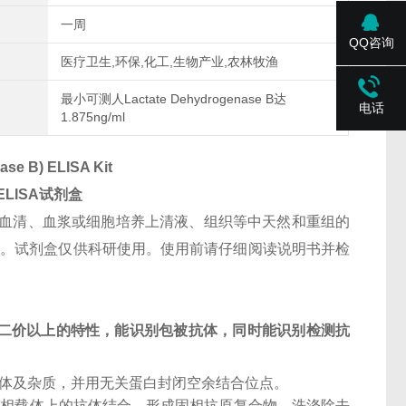
一周
QQ咨询
医疗卫生,环保,化工,生物产业,农林牧渔
最小可测人Lactate Dehydrogenase B达
电话
1.875ng/ml
se B) ELISA Kit
ELISA试剂盒
血清、血浆或细胞培养上清液、组织等中天然和重组的
司技术支持。试剂盒仅供科研使用。使用前请仔细阅读说明书并检
二价以上的特性，能识别包被抗体，同时能识别检测抗
抗体及杂质，并用无关蛋白封闭空余结合位点。
固相载体上的抗体结合，形成固相抗原复合物。洗涤除去