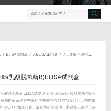
榛子东部枯萎病菌探针法qPCR试剂盒不含内参
剪股颖
示
/
ELISA试剂盒
/
人ELISA试剂盒
/
人LDHB(乳酸脱氢酶B)ELISA试剂盒
HB(乳酸脱氢酶B)ELISA试剂盒
B(乳酸脱氢酶B)ELISA试剂盒 该基因编码乳酸脱氢酶的B亚
酶在糖酵解后过程中催化丙酮酸和乳酸的相互转化，同时催
H和NAD+的相互转化。最近的研究表明，通过终止密码子读