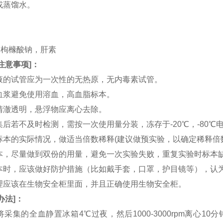
水或蒸馏水。
。
。
TA，枸橼酸钠，肝素
注意事项
]：
血液的试管应为一次性的无热原，无内毒素试管。
和血浆避免使用溶血，高血脂标本。
应清澈透明，悬浮物应离心去除。
收集后若不及时检测，需按一次使用量分装，冻存于-20℃，-80
据标本的实际情况，做适当倍数稀释(建议做预实验，以确定稀释倍
集标本，尽量做到双份的用量，避免一次实验失败，重复实验时标本
集标本时，应该做好防护措施（比如戴手套，口罩，护目镜等），
处理应该在生物安全柜里面，并且正确使用生物安全柜。
办法
]：
：将采集的全血静置冰箱4℃过夜，然后1000-3000rpm离心1