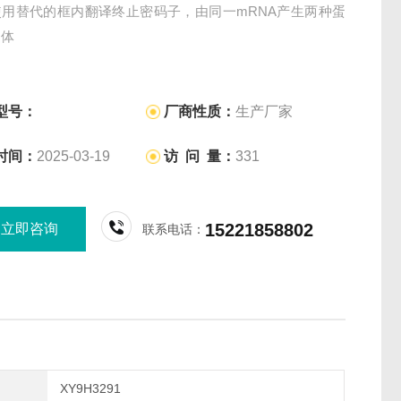
使用替代的框内翻译终止密码子，由同一mRNA产生两种蛋
构体
型号：
厂商性质：
生产厂家
时间：
2025-03-19
访 问 量：
331
15221858802
立即咨询
联系电话：
XY9H3291