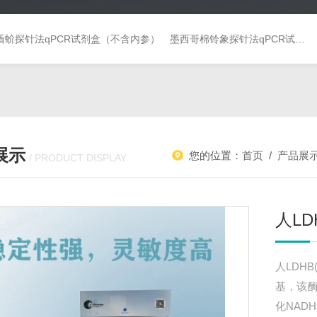
盾蚧探针法qPCR试剂盒（不含内参）
墨西哥棉铃象探针法qPCR试剂盒（不含内参）
展示
您的位置：
首页
/
产品展
/ PRODUCT DISPLAY
人LD
人LDH
基，该
化NAD