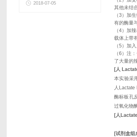
2018-07-05
其他未结
（3）加
有的酶量
（4）加
载体上带
（5）加
（6）注
了大量的
[
人
Lacta
本实验采用
人Lact
酶标板孔反
过氧化物
[
人
Lactat
[
试剂盒组