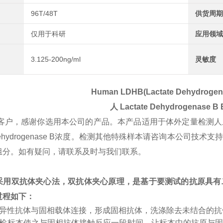
96T/48T
供货周期
仅用于科研
应用领域
3.125-200ng/ml
灵敏度
Human LDHB(Lactate Dehydrogena
人 Lactate Dehydrogenase B
客户，感谢你选用本公司的产品。本产品适用于体外定量检测人
te Dehydrogenase B浓度。检测其他特殊样本请咨询本公
组分。如有疑问，请联系及时与我们联系。
采用双抗体夹心法，双抗体夹心原理，是基于要测试的抗原具有
过程如下：
特异性抗体与固相载体连接，形成固相抗体，洗涤除去未结合的
受检标本使之与固相抗体接触反应一段时间，让标本中的抗原与