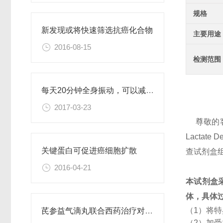
规格
新发现或将快速筛选抗癌化合物
主要用途
2016-08-15
检测范围
每天20分钟全身振动，可以减肥、对抗糖尿病
2017-03-23
尊敬的
Lacta
关键蛋白可促进癌细胞扩散
查试剂盒
2016-04-21
本试剂盒
体，具体
（1）将
芪参益气滴丸联合西药治疗对稳定型心绞痛患者血清抵抗素水平的影响
（2）加