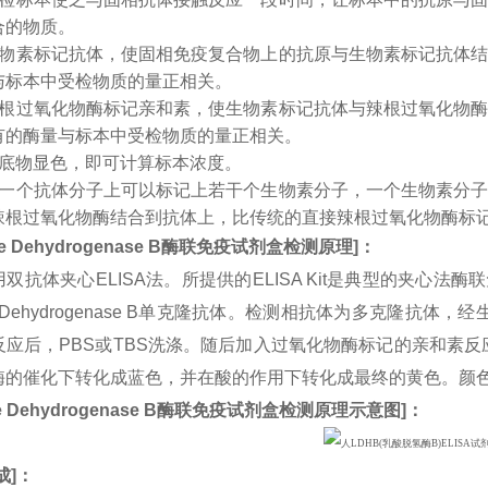
合的物质。
生物素标记抗体，使固相免疫复合物上的抗原与生物素标记抗体
与标本中受检物质的量正相关。
辣根过氧化物酶标记亲和素，使生物素标记抗体与辣根过氧化物
有的酶量与标本中受检物质的量正相关。
入底物显色，即可计算标本浓度。
：一个抗体分子上可以标记上若干个生物素分子，一个生物素分
辣根过氧化物酶结合到抗体上，比传统的直接辣根过氧化物酶标
te Dehydrogenase B
酶联免疫试剂盒检测原理
]
：
双抗体夹心ELISA法。所提供的ELISA Kit是典型的夹心法
ate Dehydrogenase B单克隆抗体。检测相抗体为多克隆抗
应后，PBS或TBS洗涤。随后加入过氧化物酶标记的亲和素反应
酶的催化下转化成蓝色，并在酸的作用下转化成最终的黄色。颜
e Dehydrogenase B
酶联免疫试剂盒检测原理示意图
]
：
成
]：