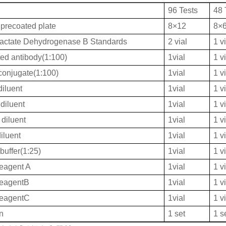
96 Tests
48 
 precoated plate
8×12
8×
ctate Dehydrogenase B Standards
2 vial
1 v
ted antibody(1:100)
1vial
1 v
onjugate(1:100)
1vial
1 v
iluent
1vial
1 v
diluent
1vial
1 v
diluent
1vial
1 v
iluent
1vial
1 v
buffer(1:25)
1vial
1 v
eagent A
1vial
1 v
ReagentB
1vial
1 v
ReagentC
1vial
1 v
on
1 set
1 s