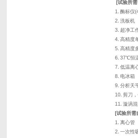
[
试验所需
1. 酶标仪
2. 洗板
3. 超净
4. 高精度单道
5. 高精度
6. 37℃
7. 低温
8. 电冰箱（
9. 分析天
10. 剪
11. 漩
[
试验所需
1. 离心管
2. 一次性吸头