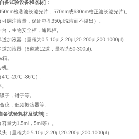
自备试验设备和器材
]：
(450nm检测波长滤光片，570nm或630nm校正波长滤光片)。
机（可调注液量，保证每孔350μl洗液而不溢出）。
工作台，生物安全柜，通风柜。
加液器（量程为0.5-10μl,2-20μl,20-200μl,200-1000μl).
多道加液器（8道或12道，量程为50-300μl).
恒温箱。
离心机。
4℃,-20℃,-86℃）.
平。
刀，镊子，钳子等。
涡混合仪，低频振荡器等。
自备试验耗材及试剂
]：
（容量为1.5ml，5ml等）。
（量程为0.5-10μl,2-20μl,20-200μl,200-1000μl）.