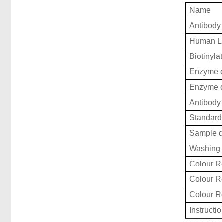
Name
Antibody
Human La
Biotinyla
Enzyme c
Enzyme d
Antibody 
Standard 
Sample d
Washing 
Colour R
Colour 
Colour 
Instructi