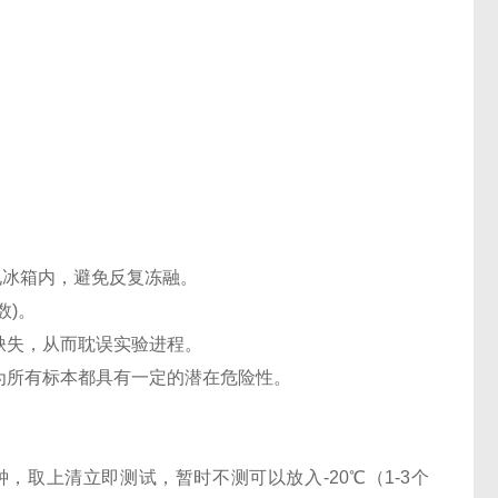
℃电冰箱内，避免反复冻融。
数)。
缺失，从而耽误实验进程。
认为所有标本都具有一定的潜在危险性。
0分钟，取上清立即测试，暂时不测可以放入-20℃（1-3个