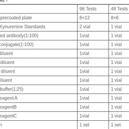
96 Tests
48 Tests
 precoated plate
8×12
8×6
ynurenine Standards
2 vial
1 vial
ted antibody(1:100)
1vial
1 vial
onjugate(1:100)
1vial
1 vial
iluent
1vial
1 vial
diluent
1vial
1 vial
diluent
1vial
1 vial
iluent
1vial
1 vial
buffer(1:25)
1vial
1 vial
eagent A
1vial
1 vial
ReagentB
1vial
1 vial
ReagentC
1vial
1 vial
on
1 set
1 set