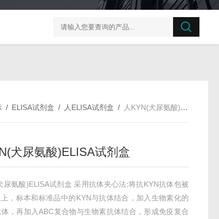
榛子东部枯萎病菌探针法qPCR试剂盒不含内参
剪股颖
示
/
ELISA试剂盒
/
人ELISA试剂盒
/
人KYN(犬尿氨酸)ELISA试剂盒
N(犬尿氨酸)ELISA试剂盒
(犬尿氨酸)ELISA试剂盒 采用抗体夹心法:将抗KYN抗体包被
板上，标本和标准品中的KYN与抗体结合，加入生物素化的
抗体，再加入ABC复合物与生物素抗体结合，形成免疫复合