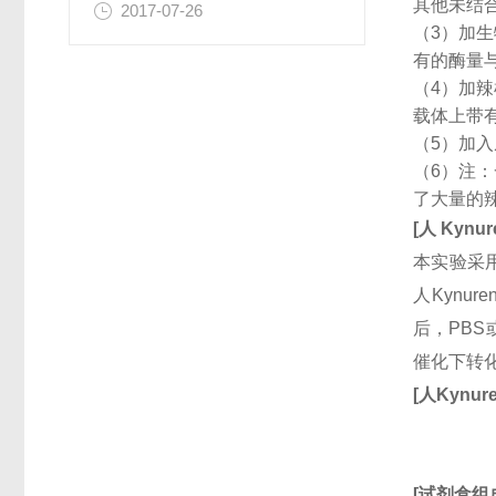
其他未结
2017-07-26
（3）加
有的酶量
（4）加
载体上带
（5）加
（6）注
了大量的
[
人
Kynur
本实验采用
人Kynu
后，PBS
催化下转
[
人
Kynure
[
试剂盒组