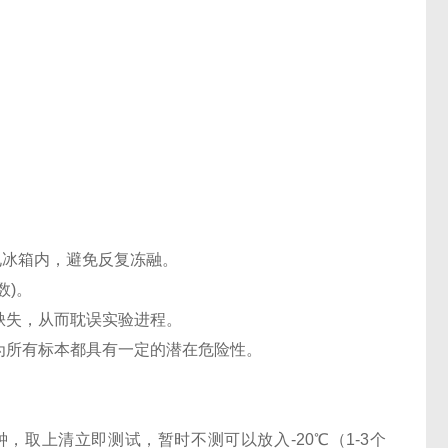
℃电冰箱内，避免反复冻融。
数)。
缺失，从而耽误实验进程。
认为所有标本都具有一定的潜在危险性。
0分钟，取上清立即测试，暂时不测可以放入-20℃（1-3个