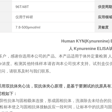
96T/48T
供货周期
仅用于科研
应用领域
7.8-500pmol/ml
灵敏度
Human KYN(Kynurenine) E
人
Kynurenine
ELISA
客户，感谢你选用本公司的产品。本产品适用于体外定量检测 
renine浓度。检测其他特殊样本请咨询本公司技术支持。试剂
疑问，请联系及时与我们联系。
采用双抗体夹心法，双抗体夹心原理，是基于要测试的抗原具有
过程如下：
特异性抗体与固相载体连接，形成固相抗体，洗涤除去未结合的
受检标本使之与固相抗体接触反应一段时间，让标本中的抗原与