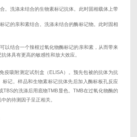
结合。洗涤未结合的生物素标记抗体。此时固相载体上带
酶标记的亲和素结合。洗涤未结合的酶标记物。此时固相
子可以结合一个辣根过氧化物酶标记的亲和素，从而带来
记抗体具有更高的敏感性和放大效应。
酶联免疫吸附测定试剂盒（ELISA）。预先包被的抗体为抗
otin）标记。样品和生物素标记抗体先后加入酶标板孔反应
或TBS的洗涤后用底物TMB显色。TMB在过氧化物酶的
品中的待测因子呈正相关。