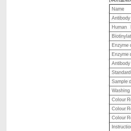
Name
Antibody
Human K
Biotinyla
Enzyme c
Enzyme d
Antibody 
Standard 
Sample d
Washing 
Colour R
Colour 
Colour 
Instructi