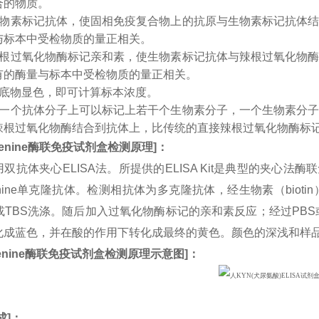
合的物质。
生物素标记抗体，使固相免疫复合物上的抗原与生物素标记抗体
与标本中受检物质的量正相关。
辣根过氧化物酶标记亲和素，使生物素标记抗体与辣根过氧化物
有的酶量与标本中受检物质的量正相关。
入底物显色，即可计算标本浓度。
：一个抗体分子上可以标记上若干个生物素分子，一个生物素分
辣根过氧化物酶结合到抗体上，比传统的直接辣根过氧化物酶标
enine
酶联免疫试剂盒检测原理
]
：
双抗体夹心ELISA法。所提供的ELISA Kit是典型的夹心法
renine单克隆抗体。检测相抗体为多克隆抗体，经生物素（bi
或TBS洗涤。随后加入过氧化物酶标记的亲和素反应；经过PBS
化成蓝色，并在酸的作用下转化成最终的黄色。颜色的深浅和样
nine
酶联免疫试剂盒检测原理示意图
]
：
成
]：