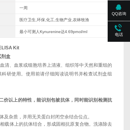
一周
QQ咨询
医疗卫生,环保,化工,生物产业,农林牧渔
最小可测人Kynurenine达4.69pmol/ml
电话
LISA Kit
试剂盒
人血清、血浆或细胞培养上清液、组织等中天然和重组的
盒仅供科研使用。使用前请仔细阅读说明书并检查试剂盒组
二价以上的特性，能识别包被抗体，同时能识别检测抗
抗体及杂质，并用无关蛋白封闭空余结合位点。
固相载体上的抗体结合，形成固相抗原复合物。洗涤除去