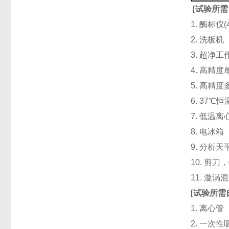
[
试验所需
1. 酶标仪
2. 洗板
3. 超净
4. 高精度单道
5. 高精度
6. 37℃
7. 低温
8. 电冰箱（
9. 分析天
10. 剪
11. 漩
[
试验所需
1. 离心管
2. 一次性吸头