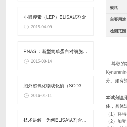
规格
小鼠瘦素（LEP）ELISA试剂盒
主要用途
2015-04-09
检测范围
PNAS ：新型简单蛋白对细胞功能有积极作用
2015-08-14
尊敬的
Kynu
分。如有
胞外超氧化物歧化酶（SOD3）重组蛋白
2016-01-11
本试剂盒
体，具体
（1）将
技术讲解：为何ELISA试剂盒OD值不正常
（2）加