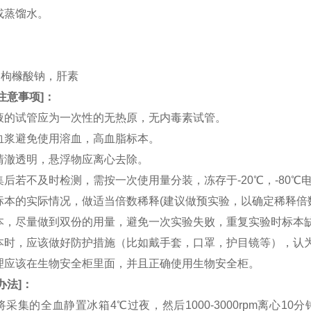
水或蒸馏水。
。
。
TA，枸橼酸钠，肝素
注意事项
]：
血液的试管应为一次性的无热原，无内毒素试管。
和血浆避免使用溶血，高血脂标本。
应清澈透明，悬浮物应离心去除。
收集后若不及时检测，需按一次使用量分装，冻存于-20℃，-80
据标本的实际情况，做适当倍数稀释(建议做预实验，以确定稀释倍
集标本，尽量做到双份的用量，避免一次实验失败，重复实验时标本
集标本时，应该做好防护措施（比如戴手套，口罩，护目镜等），
处理应该在生物安全柜里面，并且正确使用生物安全柜。
办法
]：
：将采集的全血静置冰箱4℃过夜，然后1000-3000rpm离心1