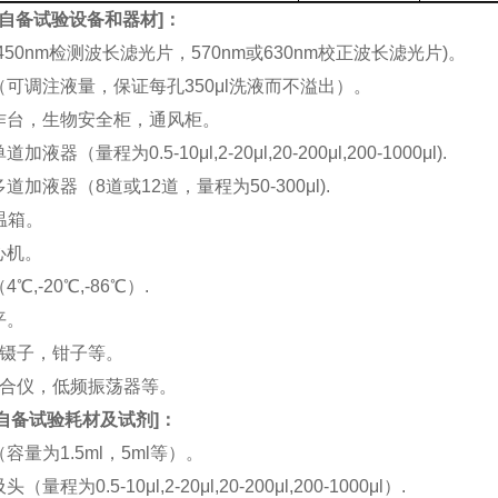
自备试验设备和器材
]：
(450nm检测波长滤光片，570nm或630nm校正波长滤光片)。
机（可调注液量，保证每孔350μl洗液而不溢出）。
工作台，生物安全柜，通风柜。
加液器（量程为0.5-10μl,2-20μl,20-200μl,200-1000μl).
多道加液器（8道或12道，量程为50-300μl).
恒温箱。
离心机。
4℃,-20℃,-86℃）.
平。
刀，镊子，钳子等。
涡混合仪，低频振荡器等。
自备试验耗材及试剂
]：
（容量为1.5ml，5ml等）。
（量程为0.5-10μl,2-20μl,20-200μl,200-1000μl）.