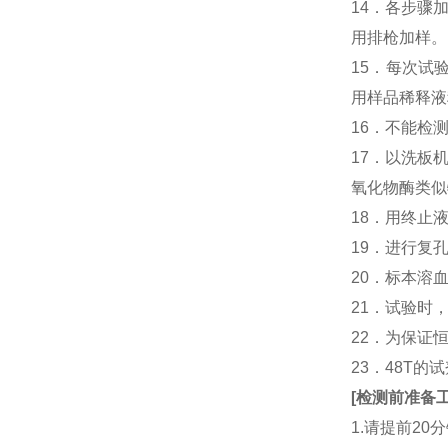
14．各步骤
用排枪加样。
15．每次试
用样品稀释液
16．不能检
17．以洗板
氧化物酶类似
18．用终止
19．进行复
20．标本溶
21．试验时
22．为保证
23．48T的
[
检测前准备
1.请提前2