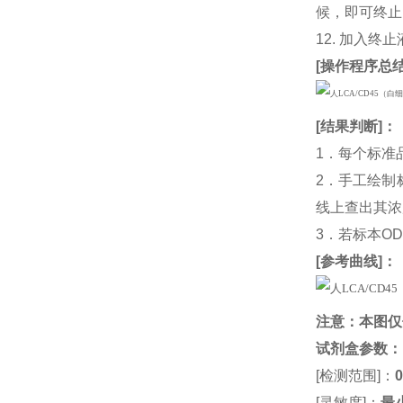
候，即可终止
12. 加入终
[
操作程序总
[
结果判断
]：
1．每个标准
2．手工绘制
线上查出其浓度
3．若标本O
[
参考曲线
]：
注意：本图仅
试剂盒参数
：
[检测范围]：
0
[灵敏度]：
最小