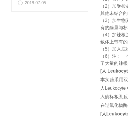
2018-07-05
（2）加受检
其他未结合的
（3）加生物
有的酶量与标
（4）加辣根
载体上带有的
（5）加入底
（6）注：一
了大量的辣根
[
人
Leukocy
本实验采用双
人Leukoc
入酶标板孔反
在过氧化物酶
[
人
Leukocyt