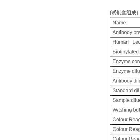
[
试剂盒组成
]
Name
Antibody pr
Human Leuk
Biotinylated
Enzyme conj
Enzyme dilu
Antibody dil
Standard dil
Sample dilu
Washing buf
Colour Reag
Colour Rea
Colour Rea