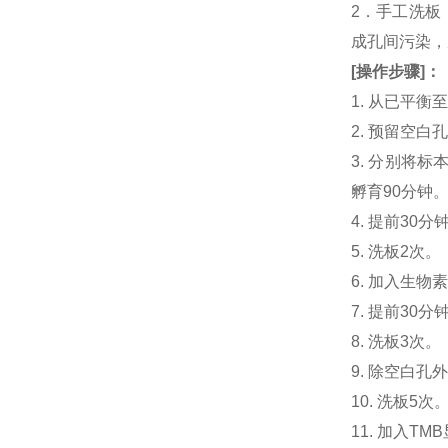
2．手工洗板
成孔间污染，
[
操作步骤
]
：
1. 从已平
2. 预留空
3. 分别将标本
孵育90分钟
4. 提前30分
5. 洗板2次。
6. 加入生物素
7. 提前3
8. 洗板3次。
9. 除空白孔
10. 洗板5次
11. 加入