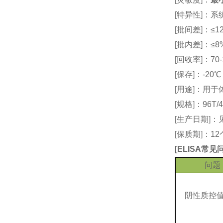
[特异性]：
[批间差]：≤12
[批内差]：≤8
[回收率]：70-
[保存]：-20
[用途]：用
[规格]：96T/4
[生产日期]
[保质期]：1
[
ELISA常
问题
阴性质控