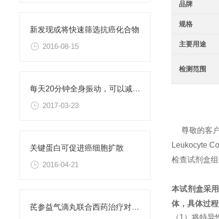
品牌
规格
新发现或将快速筛选抗癌化合物
主要用途
2016-08-15
检测范围
每天20分钟全身振动，可以减肥、对抗糖尿病
2017-03-23
尊敬的客
Leukocy
关键蛋白可促进癌细胞扩散
检查试剂盒组
2016-04-21
本试剂盒采
体，具体过程
芪参益气滴丸联合西药治疗对稳定型心绞痛患者血清抵抗素水平的影响
（1）将特异