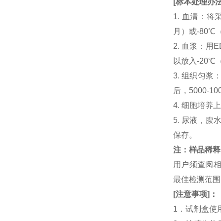
[
标本处理办
1. 血清：将
月）或-80℃
2. 血浆：用
以放入-20℃
3. 组织匀
后，5000-
4. 细胞培养
5. 尿液，腹
保存。
注：样品稀释
用户须查阅相
最佳检测范
[
注意事项
]
：
1．试剂盒使