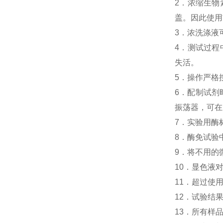
2．浓缩生物素
盖。因此使用
3．浓洗涤液
4．测试过程中
失活。
5．操作严格
6．配制试剂
振荡器，可在
7．实验用酶
8．酶免试验中人
9．将不用的
10．显色液
11．超过使
12．试验结
13．所有样