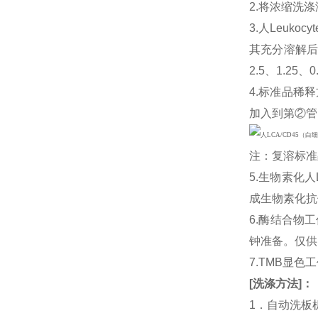
2.将浓缩洗涤
3.人Leukoc
其充分溶解后
2.5、1.25
4.标准品稀释
加入到第②管
注：复溶标准
5.生物素化人
成生物素化抗
6.酶结合物
钟准备。仅供
7.TMB显色
[
洗涤方法
]
：
1．自动洗板