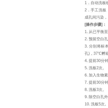
1．自动洗板
2．手工洗板
成孔间污染，
[
操作步骤
]
：
1. 从已平
2. 预留空
3. 分别将标本或
孔)，37℃孵
4. 提前30分钟制
5. 洗板2次。
6. 加入生物素化
7. 提前3
8. 洗板3次。
9. 除空白孔
10. 洗板5次