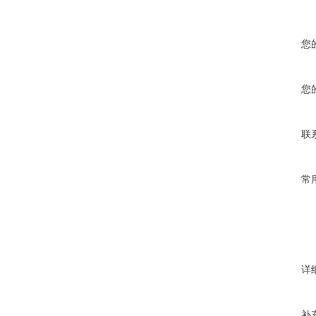
您
您
联
常
详
补