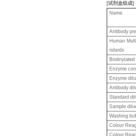
[
试剂盒组成
]
Name
Antibody pr
Human Multi
ndards
Biotinylated
Enzyme conj
Enzyme dilu
Antibody dil
Standard dil
Sample dilu
Washing buf
Colour Reag
Colour Rea