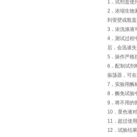
1．试剂盒使
2．浓缩生物素化
到管壁或瓶盖
3．浓洗涤液
4．测试过程中，
后，会迅速失
5．操作严格
6．配制试剂
振荡器，可在
7．实验用酶
8．酶免试验中人M
9．将不用的
10．显色液
11．超过使
12．试验结