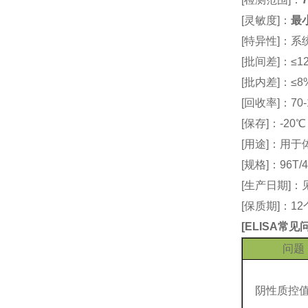
[灵敏度]：
最小
[特异性]：
[批间差]：≤12
[批内差]：≤8
[回收率]：70-
[保存]：-20
[用途]：用
[规格]：96T/4
[生产日期]
[保质期]：1
[
ELISA常
问题
阴性质控