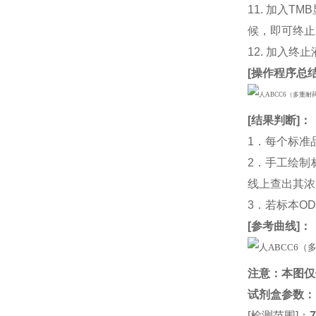
11. 加入
候，即可终止
12. 加入终
[
操作程序总
[
结果判断
]：
1．每个标准
2．手工绘制
线上查出其浓度
3．若标本O
[
参考曲线
]：
注意：本图仅
试剂盒参数
：
[检测范围]：
7