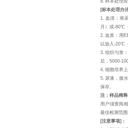
8. 样本处
[
标本处理办
1. 血清：将
月）或-80℃
2. 血浆：用
以放入-20℃
3. 组织匀
后，5000-
4. 细胞培养
5. 尿液，腹
保存。
注：样品稀释
用户须查阅相
最佳检测范
[
注意事项
]
：