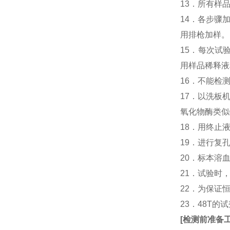
13．所有样
14．各步骤
用排枪加样。
15．每次试
用样品稀释液
16．不能检
17．以洗板
氧化物酶类似
18．用终止
19．进行复
20．标本溶
21．试验时
22．为保证
23．48T的
[
检测前准备