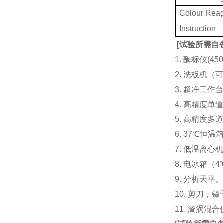
Colour Rea
Instruction
[
试验所需自
1. 酶标仪(
2. 洗板机（
3. 超净工
4. 高精度单道加液
5. 高精度多道
6. 37℃恒温
7. 低温离心
8. 电冰箱（4℃
9. 分析天平
10. 剪刀，
11. 漩涡