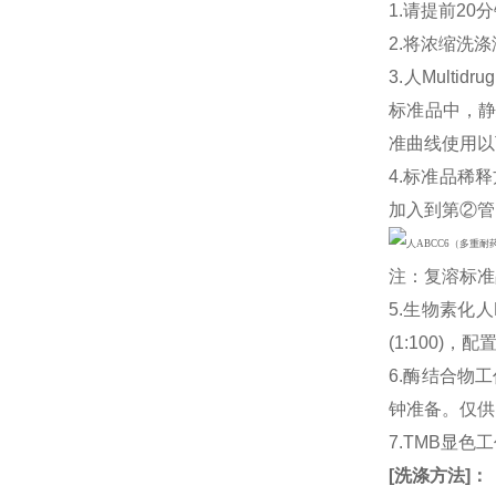
1.请提前2
2.将浓缩洗涤
3.人Multidru
标准品中，静
准曲线使用以下浓
4.标准品稀释
加入到第②管
注：复溶标准
5.生物素化人M
(1:100
6.酶结合物
钟准备。仅供
7.TMB显色
[
洗涤方法
]
：