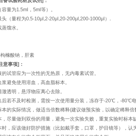
自备试验耗材及试剂
]：
（容量为1.5ml，5ml等）。
（量程为0.5-10μl,2-20μl,20-200μl,200-1000μl）.
水或蒸馏水。
。
。
TA，枸橼酸钠，肝素
注意事项
]：
血液的试管应为一次性的无热原，无内毒素试管。
和血浆避免使用溶血，高血脂标本。
应清澈透明，悬浮物应离心去除。
收集后若不及时检测，需按一次使用量分装，冻存于-20℃，-80
据标本的实际情况，做适当倍数稀释(建议做预实验，以确定稀释倍
集标本，尽量做到双份的用量，避免一次实验失败，重复实验时标本
集标本时，应该做好防护措施（比如戴手套，口罩，护目镜等），