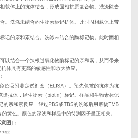
固相载体上的抗体结合，形成固相抗原复合物。洗涤除去
结合。洗涤未结合的生物素标记抗体。此时固相载体上带
酶标记的亲和素结合。洗涤未结合的酶标记物。此时固相
子可以结合一个辣根过氧化物酶标记的亲和素，从而带来
记抗体具有更高的敏感性和放大效应。
：
酶联免疫吸附测定试剂盒（ELISA）。预先包被的抗体为抗
。检测相抗体为多克隆抗体，经生物素（biotin）标记。样品和生物素标记
的亲和素反应；经过PBS或TBS的洗涤后用底物TMB
终的黄色。颜色的深浅和样品中的待测因子呈正相关。
示意图
]
：