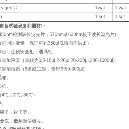
ReagentC
1vial
1 vial
on
1 set
1 set
自备试验设备和器材
]：
(450nm检测波长滤光片，570nm或630nm校正波长滤光片)。
机（可调注液量，保证每孔350μl洗液而不溢出）。
工作台，生物安全柜，通风柜。
加液器（量程为0.5-10μl,2-20μl,20-200μl,200-1000μl).
多道加液器（8道或12道，量程为50-300μl).
恒温箱。
离心机。
4℃,-20℃,-86℃）.
平。
刀，镊子，钳子等。
涡混合仪，低频振荡器等。