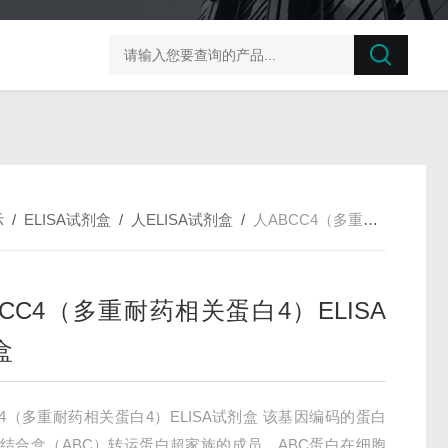
榛子东部枯萎病菌探针法qPCR试剂盒不含内参
剪股颖
示
/
ELISA试剂盒
/
人ELISA试剂盒
/
人ABCC4（多重耐药相关蛋白4）ELISA试剂盒
BCC4（多重耐药相关蛋白4）ELISA
盒
C4（多重耐药相关蛋白4）ELISA试剂盒 该基因编码的蛋白
P结合盒（ABC）转运蛋白超家族的成员。ABC蛋白在细胞