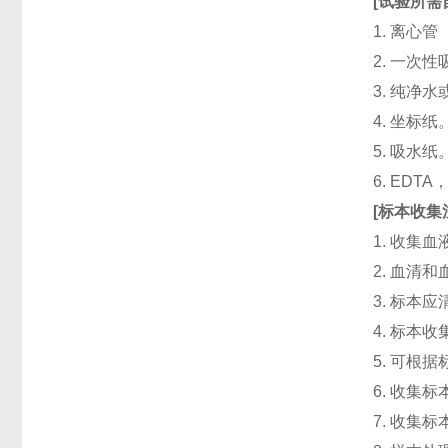
[
试验所需
1. 离心管
2. 一次性吸头
3. 纯净
4. 坐标纸
5. 吸水纸
6. ED
[
标本收集
1. 收集
2. 血清
3. 标本
4. 标本
5. 可根
6. 收
7. 收