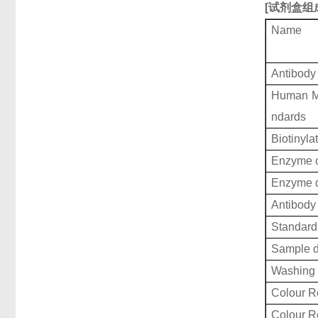
[
试剂盒组
Name
Antibody
Human Mu
ndards
Biotinyla
Enzyme c
Enzyme d
Antibody 
Standard 
Sample d
Washing 
Colour R
Colour 