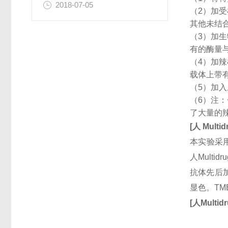
2018-07-05
（2）加
其他未结
（3）加
有的酶量
（4）加
载体上带
（5）加
（6）注
了大量的
[
人
Multid
本实验采用
人Multi
抗体先后加
显色。T
[
人
Multidr