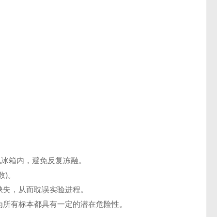
℃电冰箱内，避免反复冻融。
数)。
缺失，从而耽误实验进程。
认为所有标本都具有一定的潜在危险性。