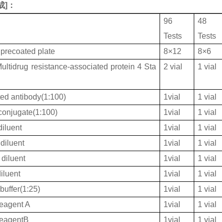
成
]：
96
48
Tests
Tests
 precoated plate
8×12
8×6
ltidrug resistance-associated protein 4 Sta
2 vial
1 vial
ted antibody(1:100)
1vial
1 vial
onjugate(1:100)
1vial
1 vial
iluent
1vial
1 vial
diluent
1vial
1 vial
diluent
1vial
1 vial
iluent
1vial
1 vial
buffer(1:25)
1vial
1 vial
eagent A
1vial
1 vial
ReagentB
1vial
1 vial