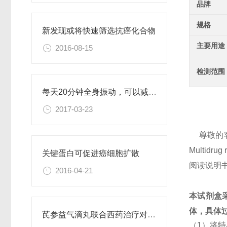
品牌
规格
新发现或将快速筛选抗癌化合物
主要用途
2016-08-15
检测范围
每天20分钟全身振动，可以减肥、对抗糖尿病
2017-03-23
尊敬的
Multid
关键蛋白可促进癌细胞扩散
阅读说明
2016-04-21
本试剂盒
体，具体
芪参益气滴丸联合西药治疗对稳定型心绞痛患者血清抵抗素水平的影响
（1）将