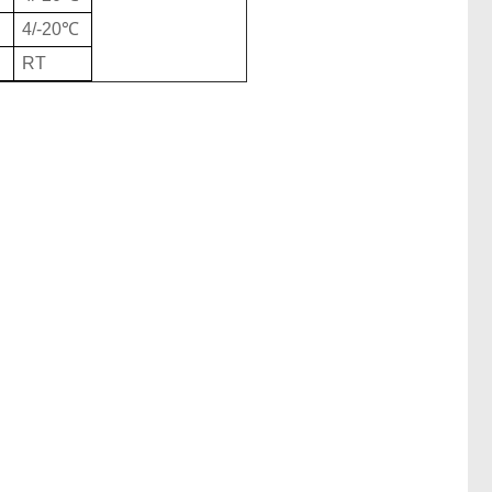
4/-20℃
RT