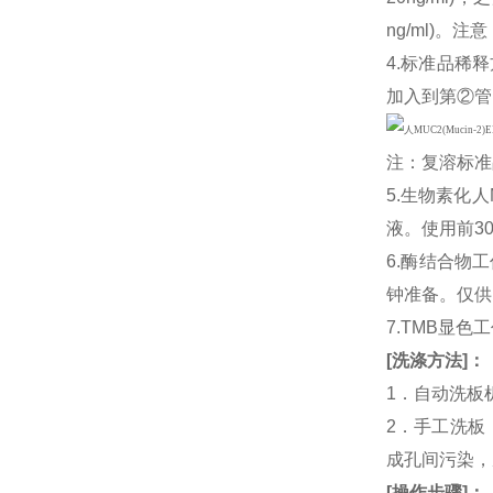
ng/ml)
4.标准品稀释
加入到第②管
注：复溶标准
5.生物素化
液。使用前3
6.酶结合物
钟准备。仅供
7.TMB显色
[
洗涤方法
]
：
1．自动洗板
2．手工洗板
成孔间污染，
[
操作步骤
]
：