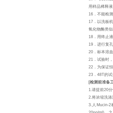
用样品稀释液
16．不能检
17．以洗板
氧化物酶类似
18．用终止
19．进行复
20．标本溶
21．试验时
22．为保证
23．48T的
[
检测前准备
1.请提前2
2.将浓缩洗涤
3.人Muci
20ng/ml