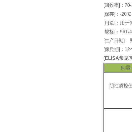
[回收率]：70-
[保存]：-20
[用途]：用
[规格]：96T/4
[生产日期]
[保质期]：1
[
ELISA常
问题
阴性质控