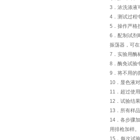
3．浓洗涤液
4．测试过程
5．操作严格
6．配制试剂
振荡器，可在
7．实验用酶
8．酶免试验
9．将不用的
10．显色液
11．超过使
12．试验结
13．所有样
14．各步骤
用排枪加样。
15．每次试