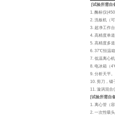
[
试验所需自
1. 酶标仪(
2. 洗板机（
3. 超净工
4. 高精度单道加液
5. 高精度多道
6. 37℃恒温
7. 低温离心
8. 电冰箱（4℃
9. 分析天平
10. 剪刀，
11. 漩涡
[
试验所需自
1. 离心管（容
2. 一次性吸头（量