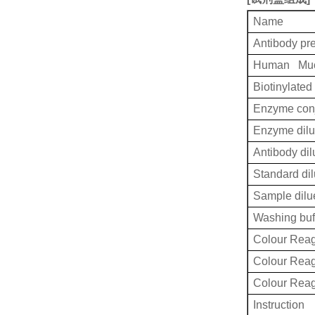
Name
Antibody pr
Human Muci
Biotinylated
Enzyme conj
Enzyme dilu
Antibody dil
Standard dil
Sample dilu
Washing buf
Colour Reag
Colour Rea
Colour Rea
Instruction