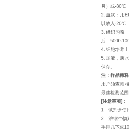
月）或-80℃
2. 血浆：用
以放入-20℃
3. 组织匀
后，5000-
4. 细胞培养
5. 尿液，腹
保存。
注：样品稀释
用户须查阅相
最佳检测范
[
注意事项
]
：
1．试剂盒使
2．浓缩生物
手甩几下或1