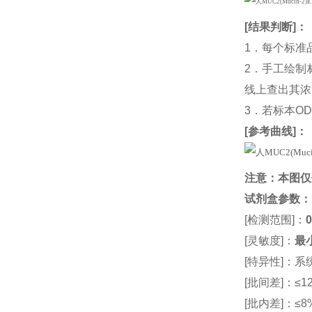
[
结果判断
]：
1．每个标准
2．手工绘制
线上查出其浓度
3．若标本O
[
参考曲线
]：
注意：本图仅
试剂盒参数
：
[检测范围]：
0
[灵敏度]：
最小
[特异性]：
[批间差]：≤12
[批内差]：≤8