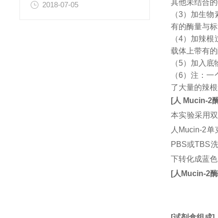
其他未结合的
2018-07-05
（3）加生物
有的酶量与标
（4）加辣根
载体上带有的
（5）加入底
（6）注：一
了大量的辣根
[
人
Mucin-2
本实验采用双
人Mucin
PBS或TB
下转化成蓝色
[
人
Mucin-2
[
试剂盒组成
]