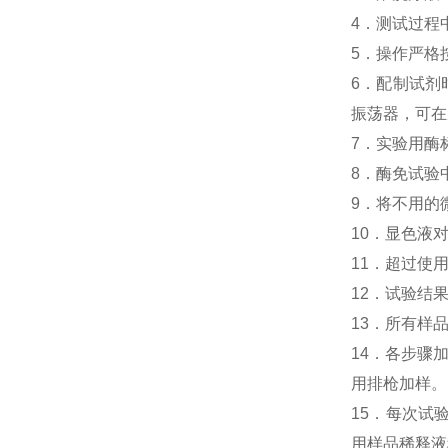
4．测试过程
5．操作严格
6．配制试剂
振荡器，可在
7．实验用酶
8．酶免试验中
9．将不用的
10．显色液
11．超过使
12．试验结
13．所有样
14．各步骤
用排枪加样。
15．每次试
用样品稀释液