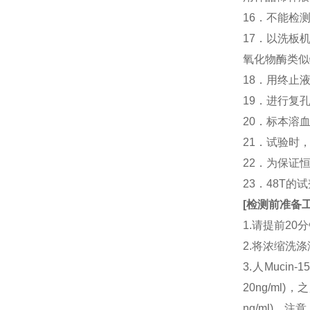
16．不能检
17．以洗板
氧化物酶类似
18．用终止
19．进行复
20．标本溶
21．试验时
22．为保证
23．48T的
[
检测前准备
1.请提前2
2.将浓缩洗涤
3.人Muci
20ng/ml
ng/ml)