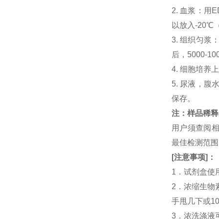
2. 血浆：用
以放入-20℃
3. 组织匀
后，5000-
4. 细胞培养
5. 尿液，腹
保存。
注：样品稀释
用户须查阅相
最佳检测范
[
注意事项
]
：
1．试剂盒使
2．浓缩生物
手甩几下或1
3．浓洗涤液