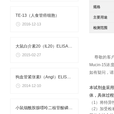
规格
TE-13（人食管癌细胞）
主要用途
2016-12-13
检测范围
大鼠白介素20（IL20）ELISA试剂盒
2015-02-27
尊敬的客
Mucin-
如有疑问，请
狗血管紧张素Ⅰ（AngⅠ）ELISA试剂盒
2014-12-10
本试剂盒采
体，具体过程
（1）将特异
小鼠烟酰胺腺嘌呤二核苷酸磷酸（NADPH）检测试剂盒
（2）加受检