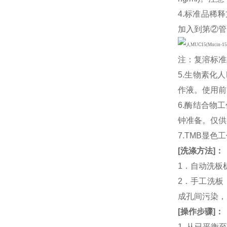
4.标准品稀释
加入到第②管
注：复溶标准
5.生物素化
作液。使用前
6.酶结合物
钟准备。仅供
7.TMB显色
[
洗涤方法
]
：
1．自动洗板
2．手工洗板
成孔间污染，
[
操作步骤
]
：
1. 从已平