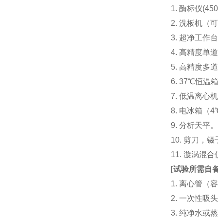
1. 酶标仪(
2. 洗板机（
3. 超净工
4. 高精度单道加液
5. 高精度多道
6. 37℃恒温
7. 低温离心
8. 电冰箱（4℃
9. 分析天平
10. 剪刀，
11. 漩涡
[
试验所需自
1. 离心管（容
2. 一次性吸头（量
3. 纯净水或