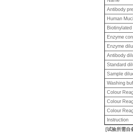
Name
Antibody pr
Human Muci
Biotinylated
Enzyme conj
Enzyme dilu
Antibody dil
Standard dil
Sample dilu
Washing buf
Colour Reag
Colour Rea
Colour Rea
Instruction
[
试验所需自