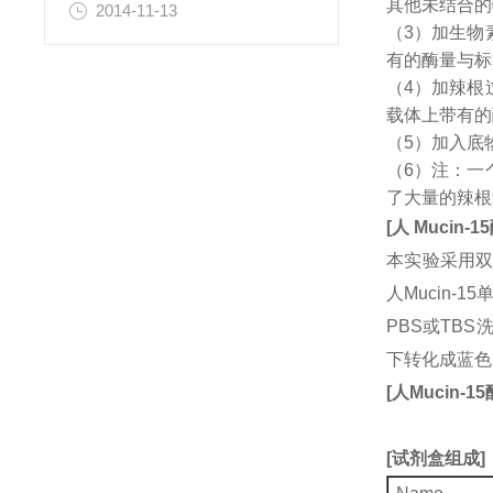
其他未结合的
2014-11-13
（3）加生物
有的酶量与标
（4）加辣根
载体上带有的
（5）加入底
（6）注：一
了大量的辣根
[
人
Mucin-15
本实验采用双
人Mucin
PBS或TB
下转化成蓝色
[
人
Mucin-15
[
试剂盒组成
]