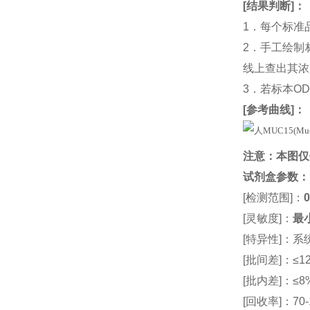
[
结果判断
]：
1．每个标准
2．手工绘制
线上查出其浓度
3．若标本O
[
参考曲线
]：
注意：本图仅
试剂盒参数
：
[检测范围]：
0
[灵敏度]：
最小
[特异性]：
[批间差]：≤12
[批内差]：≤8
[回收率]：70-