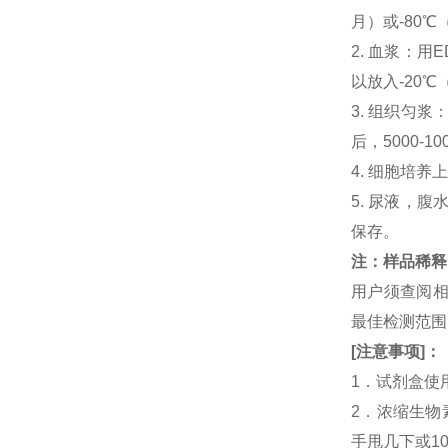
月）或-80℃
2. 血浆：用
以放入-20℃
3. 组织匀
后，5000-
4. 细胞培养
5. 尿液，腹
保存。
注：样品稀释
用户须查阅相
最佳检测范
[
注意事项
]
：
1．试剂盒使
2．浓缩生物
手甩几下或1