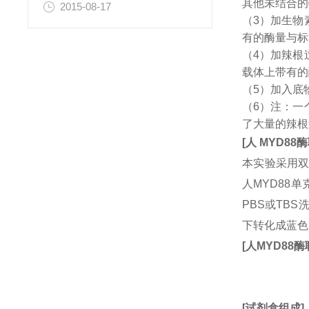
其他未结合的
2015-08-17
（3）加生物
有的酶量与标
（4）加辣根
载体上带有的
（5）加入底
（6）注：一
了大量的辣根
[
人
MYD88
酶
本实验采用双
人MYD88
PBS或TB
下转化成蓝色
[
人
MYD88
酶
[
试剂盒组成
]