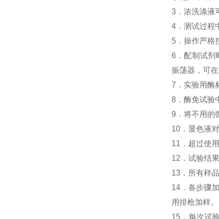
3．浓洗涤液
4．测试过程
5．操作严格
6．配制试剂
振荡器，可在
7．实验用酶
8．酶免试验
9．将不用的
10．显色液
11．超过使
12．试验结
13．所有样
14．各步骤
用排枪加样。
15．每次试