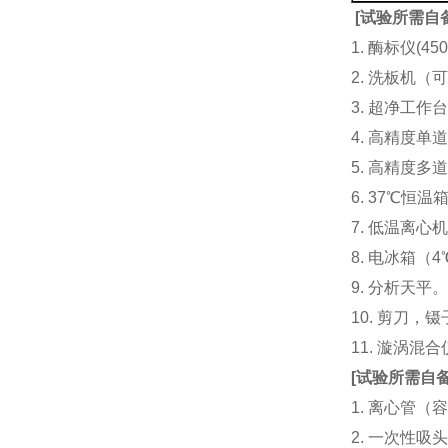
[
试验所需自
1. 酶标仪(
2. 洗板机（
3. 超净工
4. 高精度单道加液
5. 高精度多道
6. 37℃恒温
7. 低温离心
8. 电冰箱（4℃
9. 分析天平
10. 剪刀，
11. 漩涡
[
试验所需自
1. 离心管（容
2. 一次性吸头（量