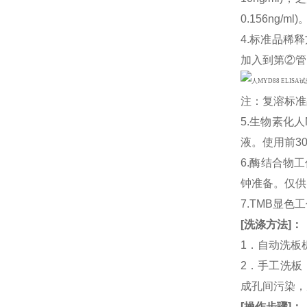
0.156ng
4.标准品稀释
加入到第②管
注：复溶标准
5.生物素化
液。使用前3
6.酶结合物
钟准备。仅供
7.TMB显色
[
洗涤方法
]
：
1．自动洗板
2．手工洗板
成孔间污染，
[
操作步骤
]
：