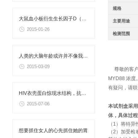
规格
大鼠血小板衍生生长因子D（PDGFD）ELISA试剂盒
主要用途
2015-01-26
检测范围
人类的大脑年龄或许并不像我们此前认为的那样
2015-03-09
尊敬的客
MYD88 
有疑问，请联
HIV衣壳蛋白惊现水结构，抗艾药物新思路
2015-07-06
本试剂盒采
体，具体过程
（1）将特异
想要抓住女人的心先抓住她的胃
（2）加受检