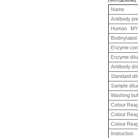
Name
Antibody pr
Human MYD
Biotinylated
Enzyme conj
Enzyme dilu
Antibody dil
Standard dil
Sample dilu
Washing buf
Colour Reag
Colour Rea
Colour Rea
Instruction