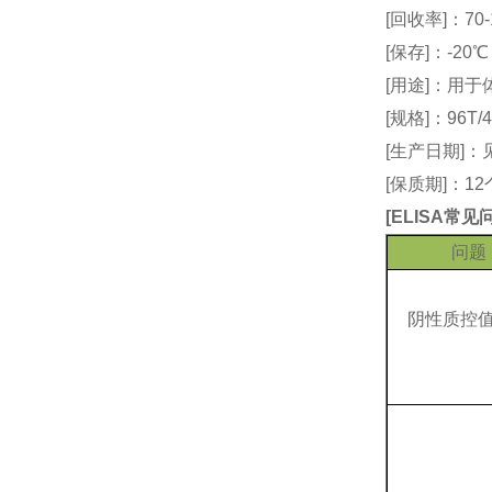
[回收率]：70-
[保存]：-20
[用途]：用
[规格]：96T/4
[生产日期]
[保质期]：1
[
ELISA常
问题
阴性质控