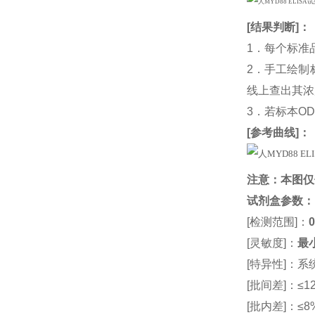
[
结果判断
]：
1．每个标准
2．手工绘制
线上查出其浓度
3．若标本O
[
参考曲线
]：
注意：本图仅
试剂盒参数
：
[检测范围]：
0
[灵敏度]：
最小
[特异性]：
[批间差]：≤12
[批内差]：≤8