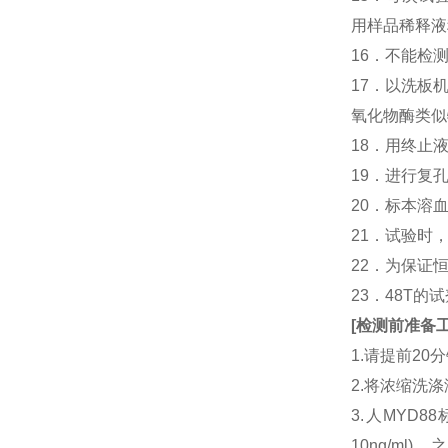
用样品稀释液
16．不能检
17．以洗板
氧化物酶类似
18．用终止
19．进行复
20．标本溶
21．试验时
22．为保证
23．48T的
[
检测前准备
1.请提前2
2.将浓缩洗涤
3.人MYD
10ng/ml