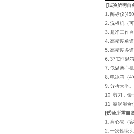
[
试验所需自
1. 酶标仪(
2. 洗板机（
3. 超净工
4. 高精度单道加液
5. 高精度多道
6. 37℃恒温
7. 低温离心
8. 电冰箱（4℃
9. 分析天平
10. 剪刀，
11. 漩涡
[
试验所需自
1. 离心管（容
2. 一次性吸头（量