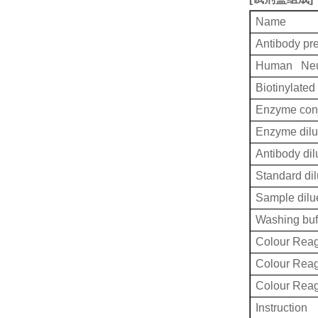
Name
Antibody pr
Human Neur
Biotinylated
Enzyme conj
Enzyme dilu
Antibody dil
Standard dil
Sample dilu
Washing buf
Colour Reag
Colour Rea
Colour Rea
Instruction