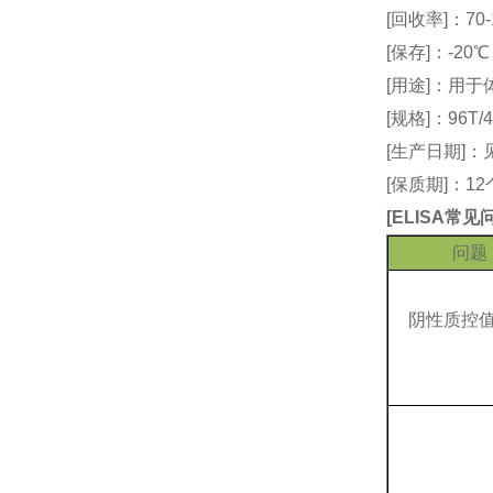
[回收率]：70-
[保存]：-20
[用途]：用
[规格]：96T/4
[生产日期]
[保质期]：1
[
ELISA常
问题
阴性质控