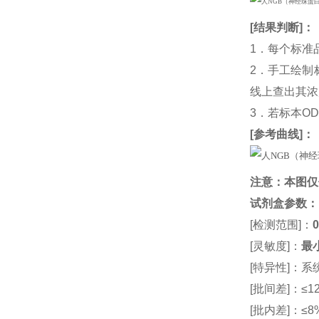
[
结果判断
]：
1．每个标准
2．手工绘制
线上查出其浓度
3．若标本O
[
参考曲线
]：
注意：本图仅
试剂盒参数
：
[检测范围]：
0
[灵敏度]：
最小
[特异性]：
[批间差]：≤12
[批内差]：≤8