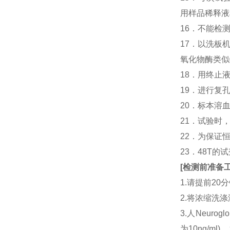
用样品稀释液
16．不能检
17．以洗板
氧化物酶类似
18．用终止
19．进行复
20．标本溶
21．试验时
22．为保证
23．48T的
[
检测前准备
1.请提前2
2.将浓缩洗涤
3.人Neur
为10ng/m