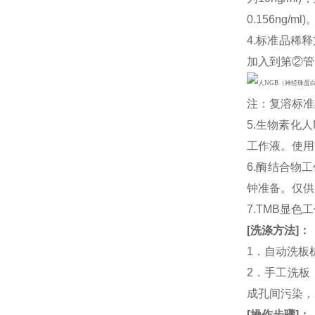
0.156ng
4.标准品稀释
加入到第②管
注：复溶标准
5.生物素化人
工作液。使用
6.酶结合物
钟准备。仅供
7.TMB显色
[
洗涤方法
]
：
1．自动洗板
2．手工洗板
成孔间污染，
[
操作步骤
]
：