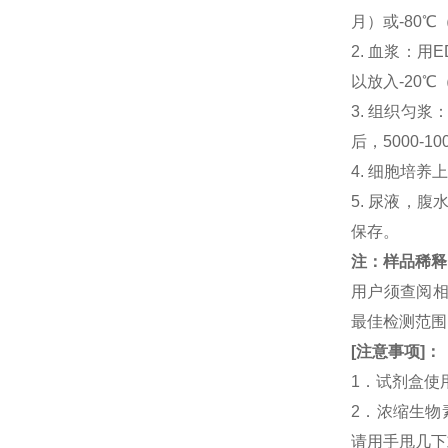
月）或-80℃
2. 血浆：用
以放入-20℃
3. 组织匀
后，5000-
4. 细胞培养
5. 尿液，腹
保存。
注：样品稀释
用户须查阅相
最佳检测范
[
注意事项
]
：
1．试剂盒使
2．浓缩生物
请用手甩几下