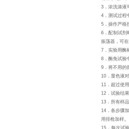
3．浓洗涤液
4．测试过程
5．操作严格
6．配制试剂
振荡器，可在
7．实验用酶
8．酶免试验中
9．将不用的
10．显色液
11．超过使
12．试验结
13．所有样
14．各步骤
用排枪加样。
15．每次试