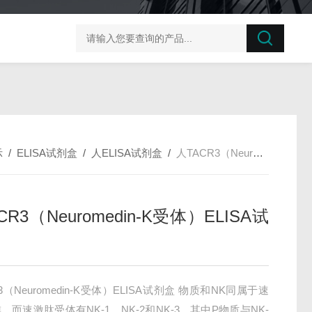
榛子东部枯萎病菌探针法qPCR试剂盒不含内参
剪股颖
示
/
ELISA试剂盒
/
人ELISA试剂盒
/
人TACR3（Neuromedin-K受体）ELISA试剂盒
CR3（Neuromedin-K受体）ELISA试
3（Neuromedin-K受体）ELISA试剂盒 物质和NK同属于速
，而速激肽受体有NK-1、NK-2和NK-3，其中P物质与NK-