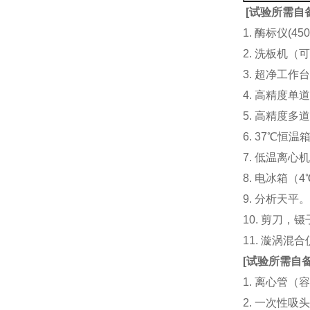
[
试验所需自
1. 酶标仪(
2. 洗板机（
3. 超净工
4. 高精度单道加液
5. 高精度多道
6. 37℃恒温
7. 低温离心
8. 电冰箱（4℃
9. 分析天平
10. 剪刀，
11. 漩涡
[
试验所需自
1. 离心管（容
2. 一次性吸头（量