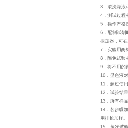
3．浓洗涤液
4．测试过程
5．操作严格
6．配制试剂
振荡器，可在
7．实验用酶
8．酶免试验中
9．将不用的
10．显色液
11．超过使
12．试验结
13．所有样
14．各步骤
用排枪加样。
15．每次试