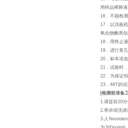
用样品稀释液
16．不能检
17．以洗板
氧化物酶类似
18．用终止
19．进行复
20．标本溶
21．试验时
22．为保证
23．48T的
[
检测前准备
1.请提前2
2.将浓缩洗涤
3.人Neur
为300pg/