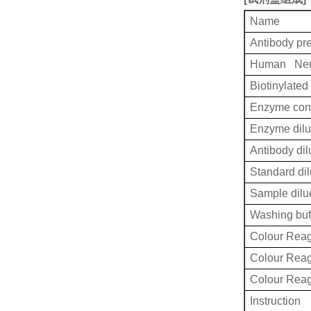
Name
Antibody pr
Human Neur
Biotinylated
Enzyme conj
Enzyme dilu
Antibody dil
Standard dil
Sample dilu
Washing buf
Colour Reag
Colour Rea
Colour Rea
Instruction