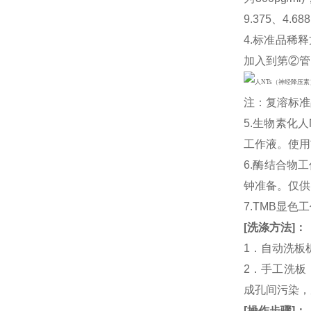
9.375、4
4.标准品稀释
加入到第②管
注：复溶标准
5.生物素化人
工作液。使用
6.酶结合物
钟准备。仅供
7.TMB显色
[
洗涤方法
]
：
1．自动洗板
2．手工洗板
成孔间污染，
[
操作步骤
]
：