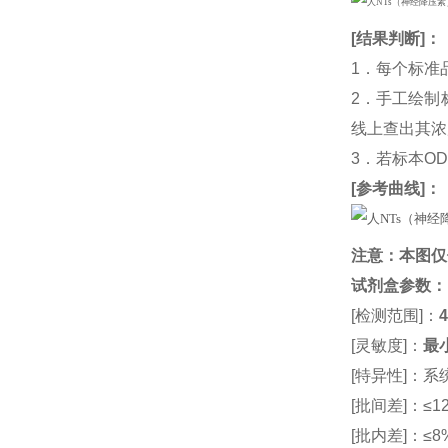
[
结果判断
]：
1．每个标准
2．手工绘制
线上查出其浓度
3．若标本O
[
参考曲线
]：
注意：本图仅
试剂盒参数
：
[检测范围]：
4
[灵敏度]：
最小
[特异性]：
[批间差]：≤12
[批内差]：≤8