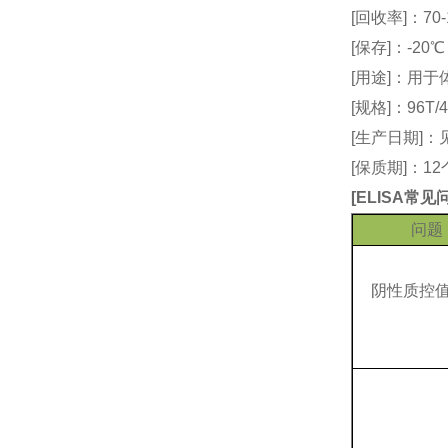
[回收率]：70-
[保存]：-20
[用途]：用
[规格]：96T/4
[生产日期]
[保质期]：1
[
ELISA常
问题
阴性质控