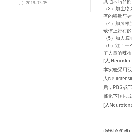
其他未结合的
2018-07-05
（3）加生物
有的酶量与标
（4）加辣根
载体上带有的
（5）加入底
（6）注：一
了大量的辣根
[
人
Neuroten
本实验采用双
人Neuro
后，PBS或
催化下转化成
[
人
Neuroten
[
试剂盒组成
]