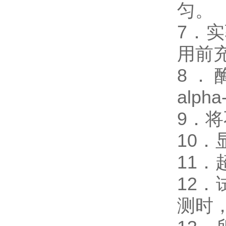
匀。
7．
用前
8．酶免
alp
9．
10
11
12
测时，