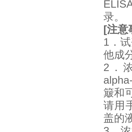
EL
录。
[
注意
1．
他成
2．浓缩
alp
簸和
请用
盖的
3．