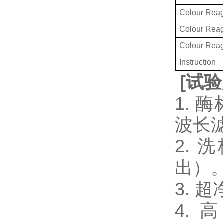
Colour Reag
Colour Rea
Colour Rea
Instruction
[
试验
1. 
波长
2.
出）
3.
4. 