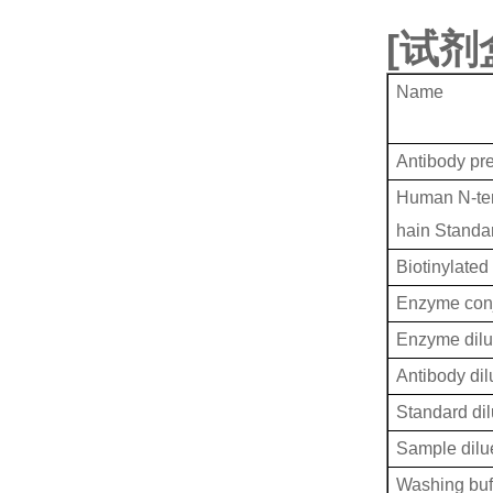
[
试剂
Name
Antibody pr
Human N-term
hain Standa
Biotinylated
Enzyme conj
Enzyme dilu
Antibody dil
Standard dil
Sample dilu
Washing buf