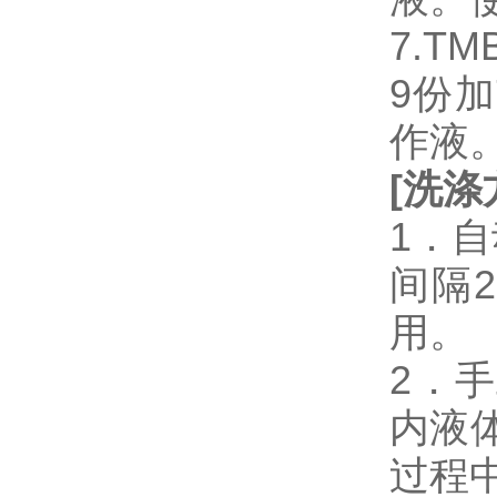
7.T
9份加
作液
[
洗涤
1．
间隔
用。
2．
内液
过程