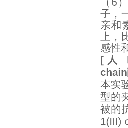
（6
子，
亲和
上，
感性
[
人
chain
本实验
型的
被的抗体为
1(I