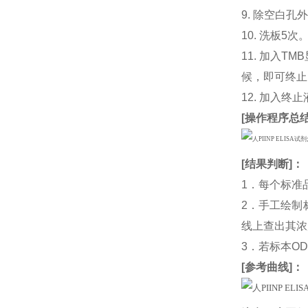
9. 除空白孔
10. 洗板5次
11. 加入
候，即可终止
12. 加入终
[
操作程序总
[
结果判断
]：
1．每个标准
2．手工绘制
线上查出其浓度
3．若标本O
[
参考曲线
]：