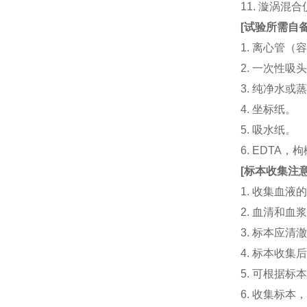
11. 漩涡
[
试验所需自
1. 离心管（容
2. 一次性吸头（量
3. 纯净水或
4. 坐标纸。
5. 吸水纸。
6. EDTA
[
标本收集注
1. 收集血
2. 血清和
3. 标本应
4. 标本收
5. 可根据
6. 收集标