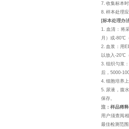
7. 收集标
8. 样本处
[
标本处理办
1. 血清：将
月）或-80℃
2. 血浆：用
以放入-20℃
3. 组织匀
后，5000-
4. 细胞培养
5. 尿液，腹
保存。
注：样品稀释
用户须查阅相
最佳检测范