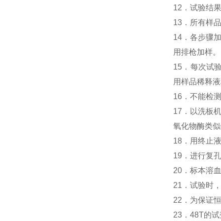
12．试验结
13．所有样
14．各步骤
用排枪加样。
15．每次试
用样品稀释液
16．不能检
17．以洗板
氧化物酶类似
18．用终止
19．进行复
20．标本溶
21．试验时
22．为保证
23．48T的