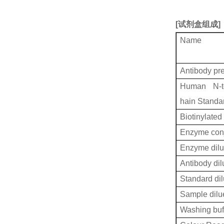
[
试剂盒组成
]
Name
Antibody pr
Human N-ter
hain Standa
Biotinylated
Enzyme conj
Enzyme dilu
Antibody dil
Standard dil
Sample dilu
Washing buf