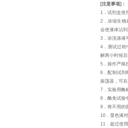
[
注意事项
]
：
1．试剂盒使
2．浓缩生物素化人
会使液体沾到
3．浓洗涤液
4．测试过程中，人
解两小时候后
5．操作严格
6．配制试剂
振荡器，可在
7．实验用酶
8．酶免试验中人N
9．将不用的
10．显色液
11．超过使