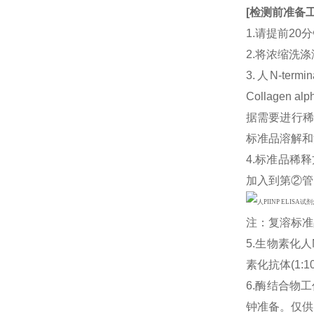
[
检测前准备
1.请提前2
2.将浓缩洗涤
3.人N-termi
Collagen
据需要进行稀释
标准品溶解和
4.标准品稀释
加入到第②管
注：复溶标准
5.生物素化人N-
素化抗体(1
6.酶结合物
钟准备。仅供