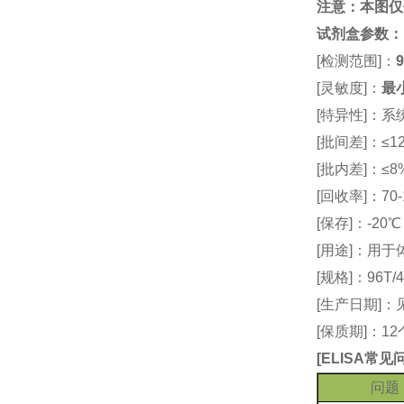
注意：本图仅
试剂盒参数
：
[检测范围]：
9
[灵敏度]：
最小
[特异性]：
[批间差]：≤12
[批内差]：≤8
[回收率]：70-
[保存]：-20
[用途]：用
[规格]：96T/4
[生产日期]
[保质期]：1
[
ELISA常
问题