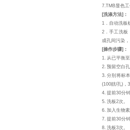
7.TMB显色
[
洗涤方法
]
：
1．自动洗板
2．手工洗板
成孔间污染，
[
操作步骤
]
：
1. 从已平
2. 预留空
3. 分别将标本或
(100靗/孔)
4. 提前30分钟制
5. 洗板2次。
6. 加入生物素化人
7. 提前3
8. 洗板3次。