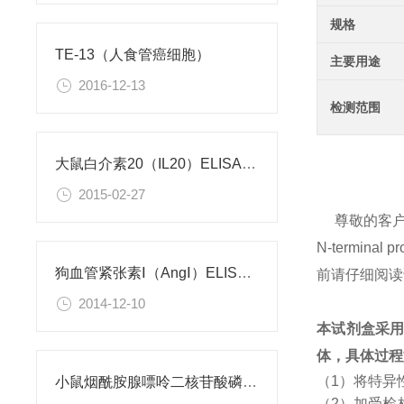
规格
TE-13（人食管癌细胞）
主要用途
2016-12-13
检测范围
大鼠白介素20（IL20）ELISA试剂盒
2015-02-27
尊敬的客
N-termina
狗血管紧张素Ⅰ（AngⅠ）ELISA试剂盒
前请仔细阅读
2014-12-10
本试剂盒采
体，具体过程
（1）将特异
小鼠烟酰胺腺嘌呤二核苷酸磷酸（NADPH）检测试剂盒
（2）加受检