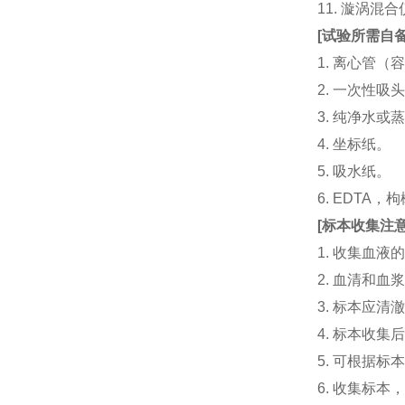
11. 漩涡
[
试验所需自
1. 离心管（容
2. 一次性吸头（量
3. 纯净水或
4. 坐标纸。
5. 吸水纸。
6. EDTA
[
标本收集注
1. 收集血
2. 血清和
3. 标本应
4. 标本收
5. 可根据
6. 收集标