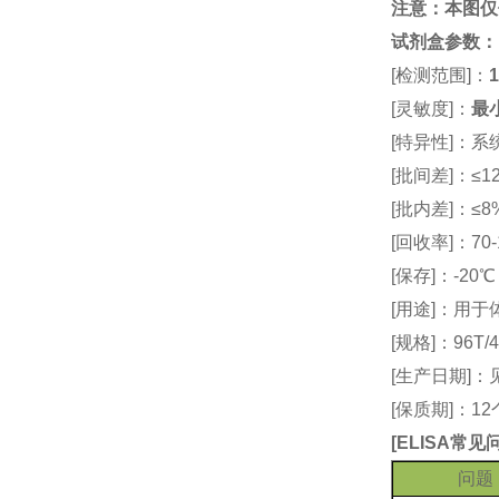
注意：本图仅
试剂盒参数
：
[检测范围]：
1
[灵敏度]：
最小
[特异性]：
[批间差]：≤12
[批内差]：≤8
[回收率]：70-
[保存]：-20
[用途]：用
[规格]：96T/4
[生产日期]
[保质期]：1
[
ELISA常
问题