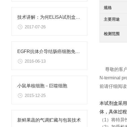
规格
技术讲解：为何ELISA试剂盒OD值不正常
主要用途
2017-07-26
检测范围
EGFR抗体介导结肠癌细胞免疫性凋亡
2016-06-13
尊敬的客
N-termin
小鼠单核细胞－巨噬细胞
前请仔细阅读
2015-12-25
本试剂盒采
体，具体过程
（1）将特异
新鲜果蔬的气调贮藏与包装技术
（2）加受检