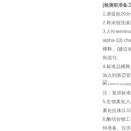
[
检测前准备
1.请提前2
2.将浓缩洗涤
3.人N-termin
alpha-1
稀释。(建议标
和混匀。
4.标准品稀释
加入到第②管
注：复溶标准
5.生物素化人N-
素化抗体(1
6.酶结合物
钟准备。仅供