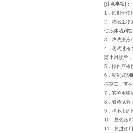
[
注意事项
]
：
1．试剂盒使
2．浓缩生物素化人
使液体沾到管
3．浓洗涤液
4．测试过程中，人
两小时候后，
5．操作严格
6．配制试剂
振荡器，可在
7．实验用酶
8．酶免试验中人N
9．将不用的
10．显色液
11．超过使