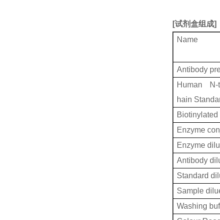
[
试剂盒组成
]
Name
Antibody pr
Human N-ter
hain Standa
Biotinylated
Enzyme conj
Enzyme dilu
Antibody dil
Standard dil
Sample dilu
Washing buf