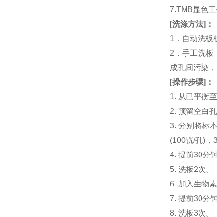
7.TMB显色
[
洗涤方法
]
：
1．自动洗板
2．手工洗板
成孔间污染，
[
操作步骤
]
：
1. 从已平
2. 预留空
3. 分别将标本或
(100靗/孔)
4. 提前30分钟制
5. 洗板2次。
6. 加入生物素化人
7. 提前3
8. 洗板3次。