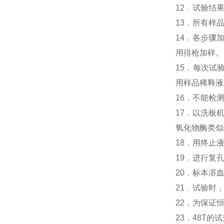
12．试验结
13．所有样
14．各步骤
用排枪加样。
15．每次试
用样品稀释液
16．不能检
17．以洗板
氧化物酶类似
18．用终止
19．进行复
20．标本溶
21．试验时
22．为保证
23．48T的