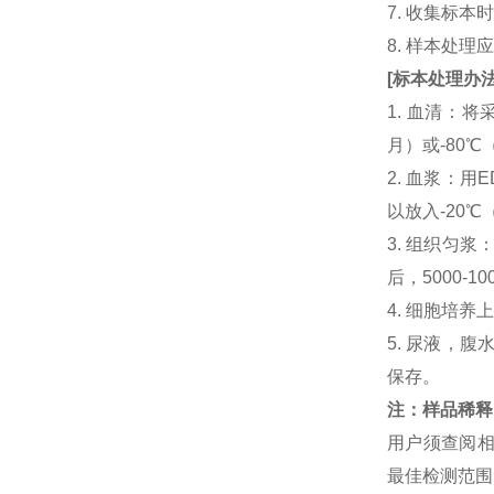
7. 收集标
8. 样本处
[
标本处理办
1. 血清：将
月）或-80℃
2. 血浆：用
以放入-20℃
3. 组织匀
后，5000-
4. 细胞培养
5. 尿液，腹
保存。
注：样品稀释
用户须查阅相
最佳检测范