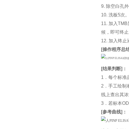
9. 除空白孔
10. 洗板5次
11. 加入
候，即可终止
12. 加入终
[
操作程序总
[
结果判断
]：
1．每个标准
2．手工绘制
线上查出其浓度
3．若标本O
[
参考曲线
]：