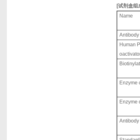
[
试剂盒组
Name
Antibody
Human Pe
oactivato
Biotinyla
Enzyme c
Enzyme d
Antibody 
Standard 