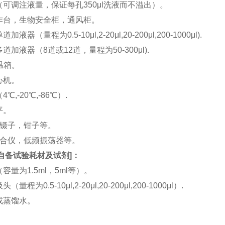
机（可调注液量，保证每孔350μl洗液而不溢出）。
工作台，生物安全柜，通风柜。
加液器（量程为0.5-10μl,2-20μl,20-200μl,200-1000μl).
多道加液器（8道或12道，量程为50-300μl).
恒温箱。
离心机。
4℃,-20℃,-86℃）.
平。
刀，镊子，钳子等。
涡混合仪，低频振荡器等。
自备试验耗材及试剂
]：
（容量为1.5ml，5ml等）。
（量程为0.5-10μl,2-20μl,20-200μl,200-1000μl）.
水或蒸馏水。
。