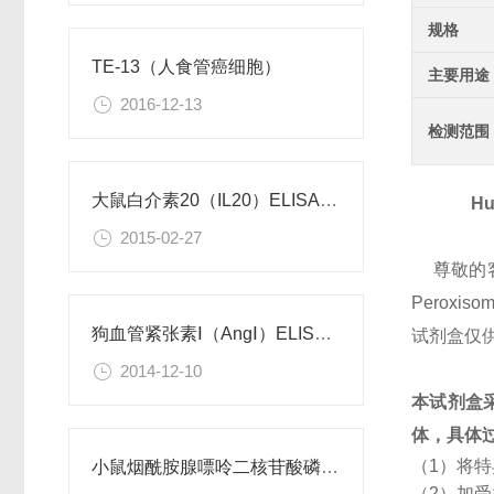
规格
TE-13（人食管癌细胞）
主要用途
2016-12-13
检测范围
大鼠白介素20（IL20）ELISA试剂盒
Hu
2015-02-27
尊敬的
Peroxiso
狗血管紧张素Ⅰ（AngⅠ）ELISA试剂盒
试剂盒仅
2014-12-10
本试剂盒
体，具体
（1）将
小鼠烟酰胺腺嘌呤二核苷酸磷酸（NADPH）检测试剂盒
（2）加