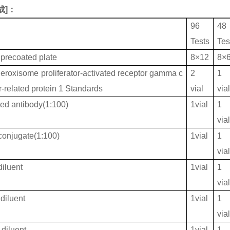
成
]：
96
48
Tests
Tes
 precoated plate
8×12
8×
roxisome proliferator-activated receptor gamma c
2
1
r-related protein 1 Standards
vial
via
ted antibody(1:100)
1vial
1
via
onjugate(1:100)
1vial
1
via
iluent
1vial
1
via
diluent
1vial
1
via
diluent
1vial
1