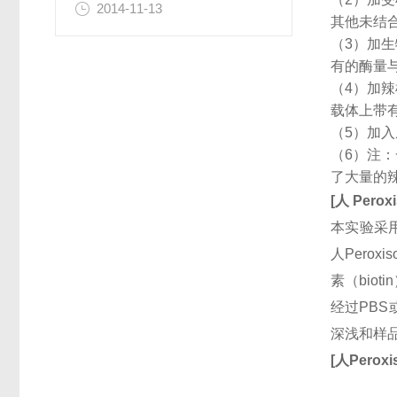
2014-11-13
其他未结
（3）加
有的酶量
（4）加
载体上带
（5）加
（6）注
了大量的
[
人
Peroxi
本实验采用
人Peroxis
素（bio
经过PB
深浅和样
[
人
Peroxis