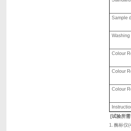
Sample d
Washing 
Colour R
Colour 
Colour 
Instructi
[
试验所需
1. 酶标仪