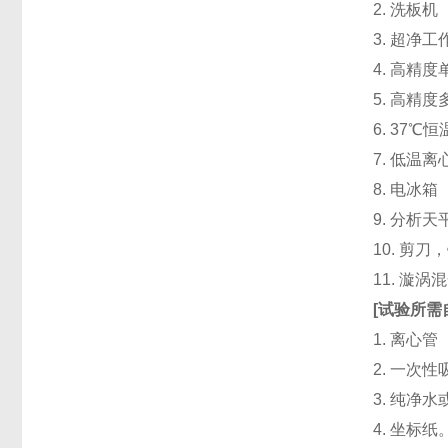
2. 洗板
3. 超净
4. 高精度单道
5. 高精度
6. 37℃
7. 低温
8. 电冰箱（
9. 分析天
10. 剪
11. 漩
[
试验所需
1. 离心管
2. 一次性吸头
3. 纯净
4. 坐标纸