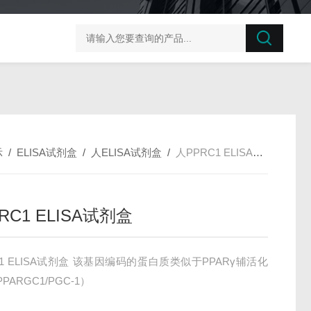
榛子东部枯萎病菌探针法qPCR试剂盒不含内参
剪股颖
示
/
ELISA试剂盒
/
人ELISA试剂盒
/
人PPRC1 ELISA试剂盒
RC1 ELISA试剂盒
C1 ELISA试剂盒 该基因编码的蛋白质类似于PPARγ辅活化
PARGC1/PGC-1）