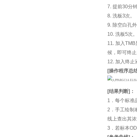
7. 提前3
8. 洗板3次。
9. 除空白孔
10. 洗板5次
11. 加入
候，即可终止
12. 加入终
[
操作程序总
[
结果判断
]：
1．每个标准
2．手工绘制
线上查出其浓度
3．若标本O