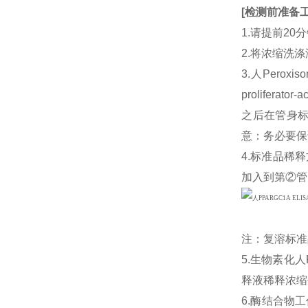
[
检测前准备
1.请提前2
2.将浓缩洗涤
3.人Peroxis
proliferat
之后在管身标注
意：务必要保
4.标准品稀释
加入到第②管
注：复溶标准
5.生物素化人Per
释液稀释浓缩
6.酶结合物