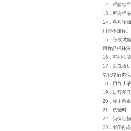
12．试验结
13．所有样
14．各步骤
用排枪加样。
15．每次试
用样品稀释液
16．不能检
17．以洗板
氧化物酶类似
18．用终止
19．进行复
20．标本溶
21．试验时
22．为保证
23．48T的