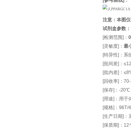
[
参考曲线
]：
注意：本图仅
试剂盒参数
：
[检测范围]：
0
[灵敏度]：
最小
[特异性]：
[批间差]：≤12
[批内差]：≤8
[回收率]：70-
[保存]：-20
[用途]：用
[规格]：96T/4
[生产日期]
[保质期]：1