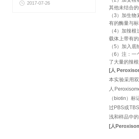
2017-07-26
其他未结合的
（3）加生物
有的酶量与标
（4）加辣根
载体上带有的
（5）加入底
（6）注：一
了大量的辣根
[
人
Peroxisom
本实验采用双
人Peroxiso
（bioti
过PBS或T
浅和样品中的
[
人
Peroxisom