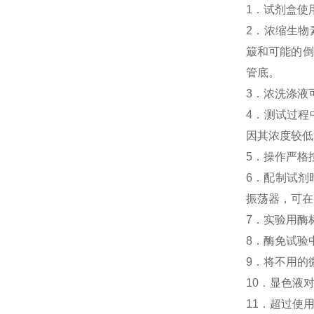
1．试剂盒使
2．浓缩生物素化人P
簸和可能的倒
管底。
3．浓洗涤液
4．测试过程中，人P
因其浓度较低
5．操作严格
6．配制试剂
振荡器，可在
7．实验用酶
8．酶免试验中人Pe
9．将不用的
10．显色液
11．超过使