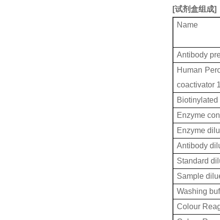
[
试剂盒组成
]
Name
Antibody pr
Human Perox
coactivator 
Biotinylated
Enzyme conj
Enzyme dilu
Antibody dil
Standard dil
Sample dilu
Washing buf
Colour Reag