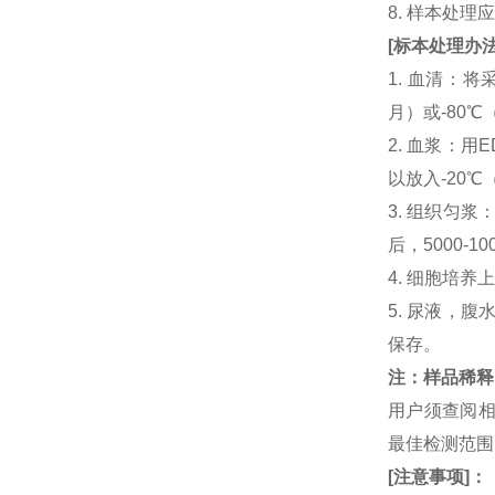
8. 样本处
[
标本处理办
1. 血清：将
月）或-80℃
2. 血浆：用
以放入-20℃
3. 组织匀
后，5000-
4. 细胞培养
5. 尿液，腹
保存。
注：样品稀释
用户须查阅相
最佳检测范
[
注意事项
]
：