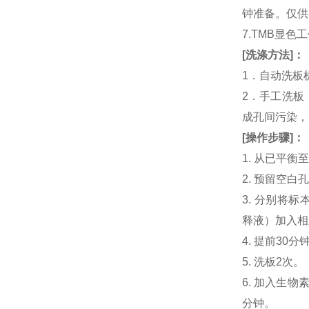
钟准备。仅供
7.TMB显色
[
洗涤方法
]
：
1．自动洗板
2．手工洗板
成孔间污染，
[
操作步骤
]
：
1. 从已平
2. 预留空
3. 分别将标本或不
释液）加入相应
4. 提前30分钟制
5. 洗板2次。
6. 加入生物素化人
分钟。