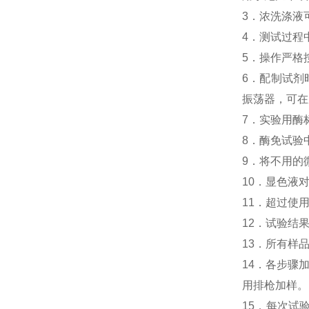
3．浓洗涤液
4．测试过程
5．操作严格
6．配制试剂
振荡器，可在
7．实验用酶
8．酶免试验
9．将不用的
10．显色液
11．超过使
12．试验结
13．所有样
14．各步骤
用排枪加样。
15．每次试