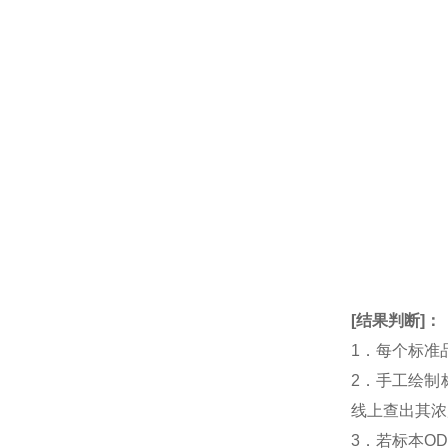
[
结果判断
]：
1．每个标准
2．手工绘制
线上查出其浓度
3．若标本O