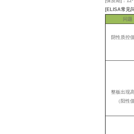
[保质期]：1
[
ELISA常
问题
阴性质控
整板出现
（阳性