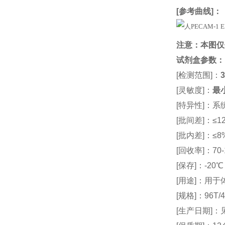
[
参考曲线
]：
注意：本图仅
试剂盒参数
：
[检测范围]：
3
[灵敏度]：
最小
[特异性]：
[批间差]：≤12
[批内差]：≤8
[回收率]：70-
[保存]：-20
[用途]：用
[规格]：96T/4
[生产日期]