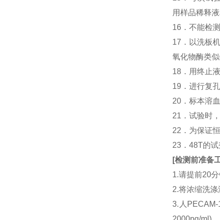
用样品稀释液
16．不能检
17．以洗板
氧化物酶类似
18．用终止
19．进行复
20．标本溶
21．试验时
22．为保证
23．48T的
[
检测前准备
1.请提前2
2.将浓缩洗涤
3.人PECA
2000pg/