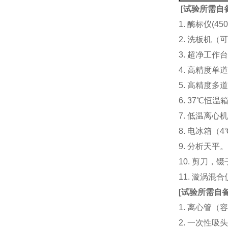
[
试验所需自
1. 酶标仪(
2. 洗板机（
3. 超净工
4. 高精度单道加液
5. 高精度多道
6. 37℃恒温
7. 低温离心
8. 电冰箱（4℃
9. 分析天平
10. 剪刀，
11. 漩涡
[
试验所需自
1. 离心管（容
2. 一次性吸头（量