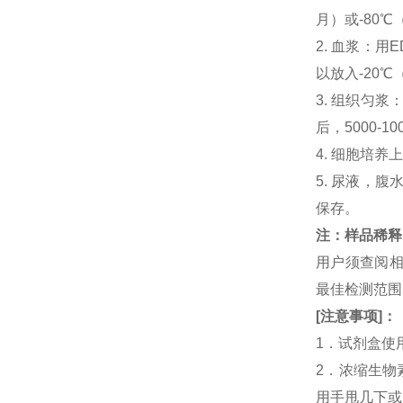
月）或-80℃
2. 血浆：用
以放入-20℃
3. 组织匀
后，5000-
4. 细胞培养
5. 尿液，腹
保存。
注：样品稀释
用户须查阅相
最佳检测范
[
注意事项
]
：
1．试剂盒使
2．浓缩生物
用手甩几下或