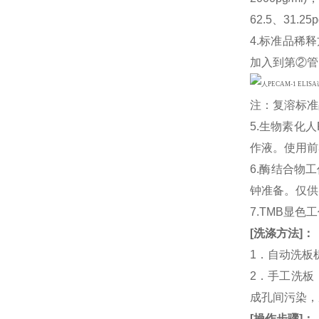
62.5、31
4.标准品稀释
加入到第②管
注：复溶标准
5.生物素化
作液。使用前
6.酶结合物
钟准备。仅供
7.TMB显色
[
洗涤方法
]
：
1．自动洗板
2．手工洗板
成孔间污染，
[
操作步骤
]
：