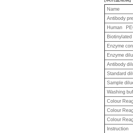
Name
Antibody pr
Human PEC
Biotinylated
Enzyme conj
Enzyme dilu
Antibody dil
Standard dil
Sample dilu
Washing buf
Colour Reag
Colour Rea
Colour Rea
Instruction