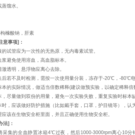
水或蒸馏水。
。
。
TA，枸橼酸钠，肝素
注意事项
]：
血液的试管应为一次性的无热原，无内毒素试管。
和血浆避免使用溶血，高血脂标本。
应清澈透明，悬浮物应离心去除。
收集后若不及时检测，需按一次使用量分装，冻存于-20℃，-80
据标本的实际情况，做适当倍数稀释(建议做预实验，以确定稀释倍
集标本，尽量做到双份的用量，避免一次实验失败，重复实验时标本
集标本时，应该做好防护措施（比如戴手套，口罩，护目镜等），
处理应该在生物安全柜里面，并且正确使用生物安全柜。
办法
]：
：将采集的全血静置冰箱4℃过夜，然后1000-3000rpm离心1