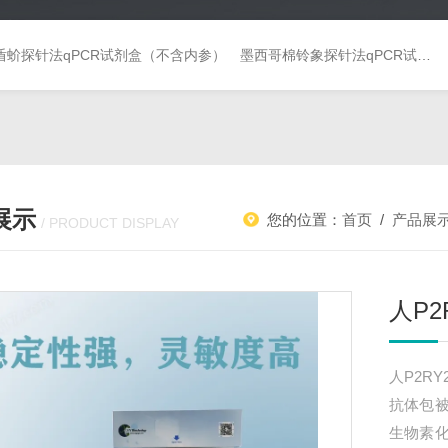
盾蚧探针法qPCR试剂盒（不含内参）
墨西哥棉铃象探针法qPCR试剂盒（不含内参）
展示
您的位置：
首页
/
产品展
/ PRODUCT DISPLAY
人P2
人P2RY
抗体包被
生物素化