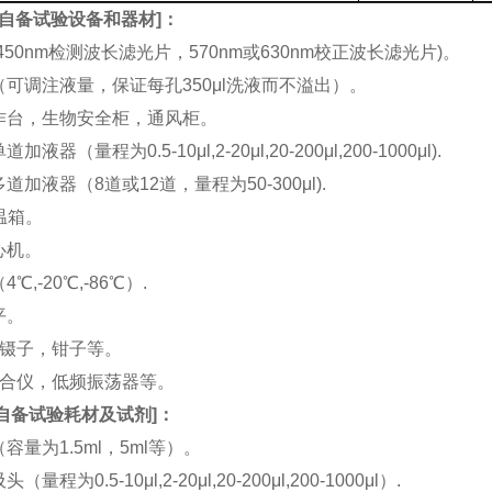
自备试验设备和器材
]：
(450nm检测波长滤光片，570nm或630nm校正波长滤光片)。
机（可调注液量，保证每孔350μl洗液而不溢出）。
工作台，生物安全柜，通风柜。
加液器（量程为0.5-10μl,2-20μl,20-200μl,200-1000μl).
多道加液器（8道或12道，量程为50-300μl).
恒温箱。
离心机。
4℃,-20℃,-86℃）.
平。
刀，镊子，钳子等。
涡混合仪，低频振荡器等。
自备试验耗材及试剂
]：
（容量为1.5ml，5ml等）。
（量程为0.5-10μl,2-20μl,20-200μl,200-1000μl）.