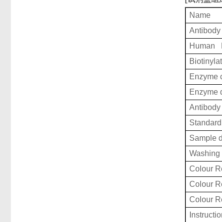
Name
Antibody
Human P2
Biotinyla
Enzyme c
Enzyme d
Antibody 
Standard 
Sample d
Washing 
Colour R
Colour 
Colour 
Instructi