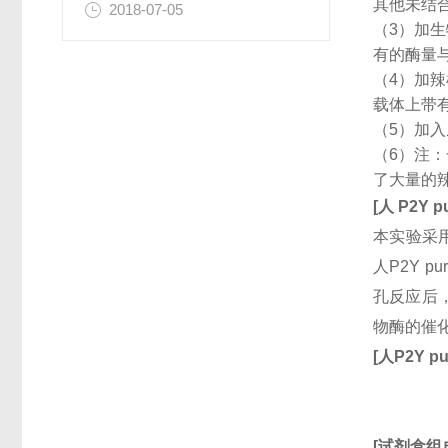
其他未结
2018-07-05
（3）加
有的酶量
（4）加
载体上带
（5）加
（6）注
了大量的
[
人
P2Y pu
本实验采用
人P2Y 
孔反应后，
物酶的催
[
人
P2Y pu
[
试剂盒组