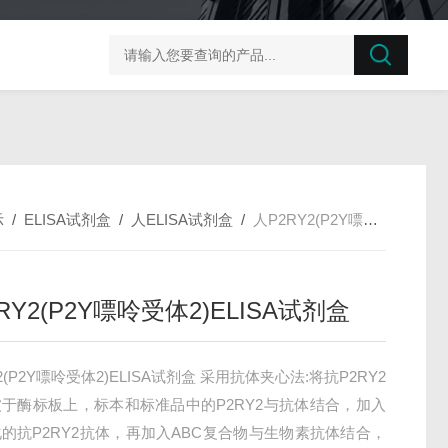
榛子东部枯萎病菌探针法qPCR试剂盒不含内参
剪股颖
示
/
ELISA试剂盒
/
人ELISA试剂盒
/
人P2RY2(P2Y嘌呤受体2)ELISA试剂盒
RY2(P2Y嘌呤受体2)ELISA试剂盒
2(P2Y嘌呤受体2)ELISA试剂盒 采用抗体夹心法:将抗P2RY2
于酶标板上，标本和标准品中的P2RY2与抗体结合，加入
的抗P2RY2抗体，再加入ABC复合物与生物素抗体结合，