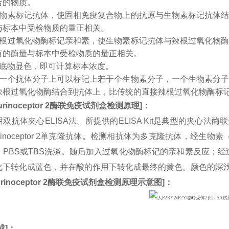
合的物质。
生物素标记抗体，使固相免疫复合物上的抗原与生物素标记抗体
与标本中受检物质的量正相关。
辣根过氧化物酶标记亲和素，使生物素标记抗体与辣根过氧化物
有的酶量与标本中受检物质的量正相关。
入底物显色，即可计算标本浓度。
：一个抗体分子上可以标记上若干个生物素分子，一个生物素分
辣根过氧化物酶结合到抗体上，比传统的直接辣根过氧化物酶标
rinoceptor 2
酶联免疫试剂盒检测原理
]
：
双抗体夹心ELISA法。所提供的ELISA Kit是典型的夹心法
purinoceptor 2单克隆抗体。检测相抗体为多克隆抗体，经生
PBS或TBS洗涤。随后加入过氧化物酶标记的亲和素反应；经过
化下转化成蓝色，并在酸的作用下转化成最终的黄色。颜色的深
rinoceptor 2
酶联免疫试剂盒检测原理示意图
]
：
成
]：