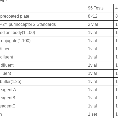
96 Tests
4
 precoated plate
8×12
8
Y purinoceptor 2 Standards
2 vial
1
ted antibody(1:100)
1vial
1
onjugate(1:100)
1vial
1
iluent
1vial
1
diluent
1vial
1
diluent
1vial
1
iluent
1vial
1
buffer(1:25)
1vial
1
eagent A
1vial
1
ReagentB
1vial
1
ReagentC
1vial
1
on
1 set
1