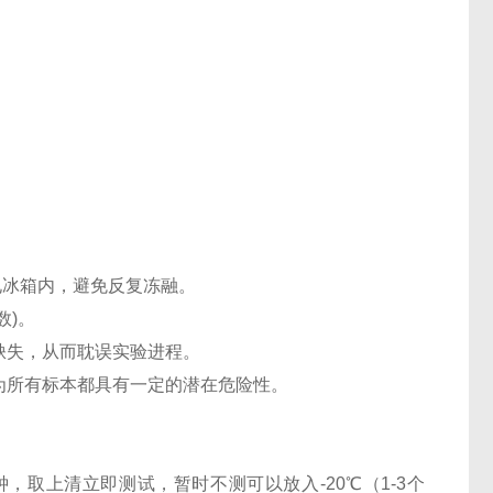
℃电冰箱内，避免反复冻融。
数)。
缺失，从而耽误实验进程。
认为所有标本都具有一定的潜在危险性。
0分钟，取上清立即测试，暂时不测可以放入-20℃（1-3个