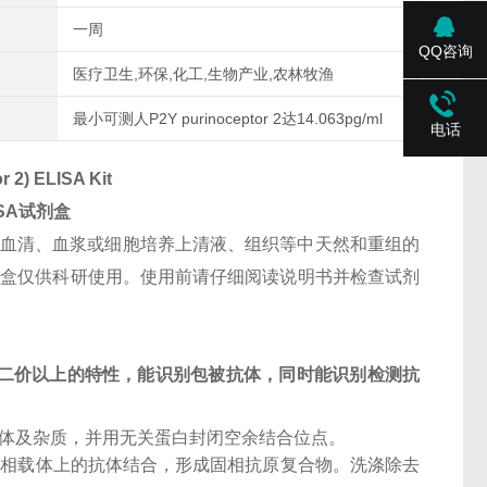
一周
QQ咨询
医疗卫生,环保,化工,生物产业,农林牧渔
最小可测人P2Y purinoceptor 2达14.063pg/ml
电话
 2) ELISA Kit
ISA试剂盒
人血清、血浆或细胞培养上清液、组织等中天然和重组的
支持。试剂盒仅供科研使用。使用前请仔细阅读说明书并检查试剂
二价以上的特性，能识别包被抗体，同时能识别检测抗
抗体及杂质，并用无关蛋白封闭空余结合位点。
固相载体上的抗体结合，形成固相抗原复合物。洗涤除去