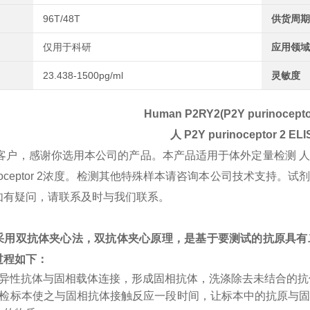
96T/48T
供货周期
仅用于科研
应用领域
23.438-1500pg/ml
灵敏度
Human P2RY2(P2Y purinoceptor
人
P2Y purinoceptor 2
EL
客户，感谢你选用本公司的产品。本产品适用于体外定量检测 
urinoceptor 2浓度。检测其他特殊样本请咨询本公司技术
如有疑问，请联系及时与我们联系。
采用双抗体夹心法，双抗体夹心原理，是基于要测试的抗原具有
过程如下：
特异性抗体与固相载体连接，形成固相抗体，洗涤除去未结合的
受检标本使之与固相抗体接触反应一段时间，让标本中的抗原与