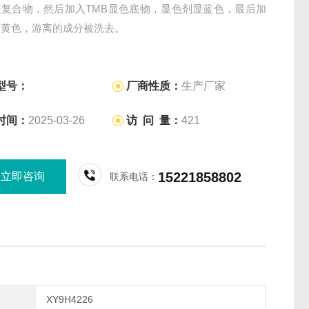
疫复合物，然后加入TMB显色底物，显色剂显蓝色，最后加
变黄色，游离的成分被洗去。
型号：
厂商性质：
生产厂家
时间：
2025-03-26
访 问 量：
421
15221858802
立即咨询
联系电话：
XY9H4226