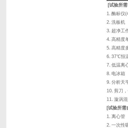
[
试验所需
1. 酶标仪
2. 洗板
3. 超净
4. 高精度单道
5. 高精度
6. 37℃
7. 低温
8. 电冰箱（
9. 分析天
10. 剪
11. 漩
[
试验所需
1. 离心管
2. 一次性吸头