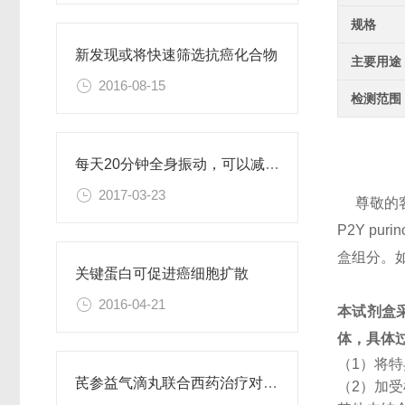
规格
新发现或将快速筛选抗癌化合物
主要用途
2016-08-15
检测范围
每天20分钟全身振动，可以减肥、对抗糖尿病
2017-03-23
尊敬的
P2Y p
盒组分。
关键蛋白可促进癌细胞扩散
2016-04-21
本试剂盒
体，具体
（1）将
芪参益气滴丸联合西药治疗对稳定型心绞痛患者血清抵抗素水平的影响
（2）加