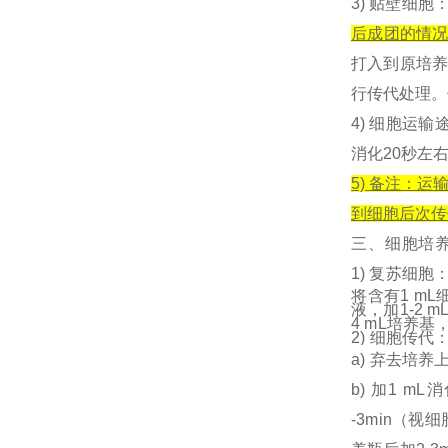
3) 贴壁细胞
后成团的情
打入到原培养
行传代处理。
4) 细胞运
消化20秒左
5) 备注：
到细胞后次传
三、细
胞培
1)
复苏细胞
将含有1 mL
液，加1-2
4 mL培养
2) 细胞传代
a) 弃去培
b) 加1 m
-3min（