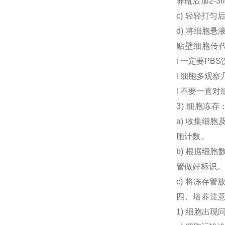
养瓶后加2-3
c) 轻轻打匀
d) 将细胞
贴壁细胞传
l 一定要PB
l 细胞多观
l 不要一直对
3)
细胞冻存
a) 收集细胞
胞计数。
b) 根据细胞
管做好标识。
c) 将冻存
四、培养注
1) 细胞出