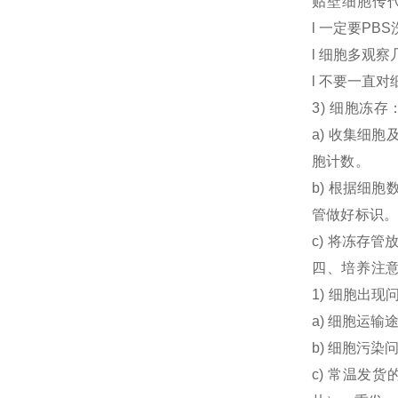
贴壁细胞传
l 一定要PB
l 细胞多观
l 不要一直对
3)
细胞冻存
a) 收集细胞
胞计数。
b) 根据细胞
管做好标识。
c) 将冻存
四、培养注
1) 细胞出
a) 细胞运
b) 细胞污
c) 常温发