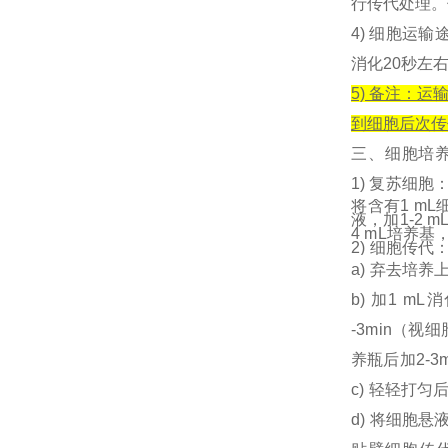
行传代处理。
4) 细胞运
消化20秒左
5) 备注：
到细胞后次传
三、细
胞培
1)
复苏细胞
将含有1 mL
液，加1-2
4 mL培养
2) 细胞传代
a) 弃去培
b) 加1 m
-3min（
养瓶后加2-3
c) 轻轻打匀
d) 将细胞