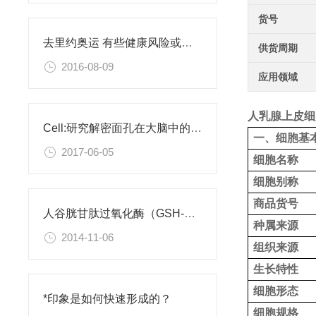
货号
去里约奥运 有些健康风险或许你需要了解
供货周期
2016-08-09
应用领域
人乳腺上皮细
Cell:研究解密面孔在大脑中的编码
一、细胞基
2017-06-05
细胞名称
细胞别称
商品货号
人谷胱甘肽过氧化酶（GSH-Px）检测试剂盒
种属来源
2014-11-06
组织来源
生长特性
细胞形态
*印象是如何快速形成的？
细胞规格