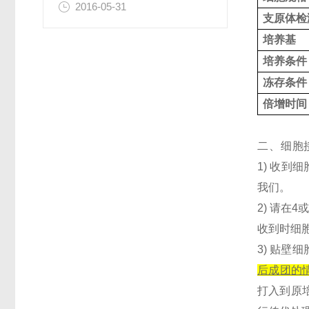
2016-05-31
支原体检
培养基
培养条件
冻存条件
倍增时间
二、细胞
1) 收到
我们。
2) 请在
收到时细
3) 贴壁细
后成团的
打入到原培