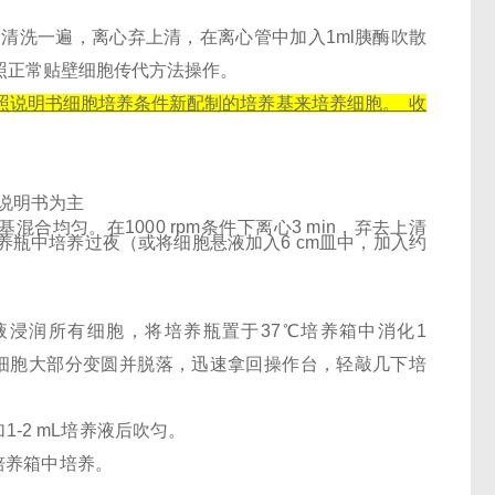
S清洗一遍，离心弃上清，在离心管中加入1ml胰酶吹散
照正常贴壁细胞传代方法操作。
按照说明书细胞培养条件新配制的培养基来培养细胞。 收
说明书为主
混合均匀。在1000 rpm条件下离心3 min，弃去上清
养瓶中培养过夜（或将细胞悬液加入6 cm皿中，加入约
中，使消化液浸润所有细胞，将培养瓶置于37℃培养箱中消化1
若细胞大部分变圆并脱落，迅速拿回操作台，轻敲几下培
，补加1-2 mL培养液后吹匀。
于培养箱中培养。