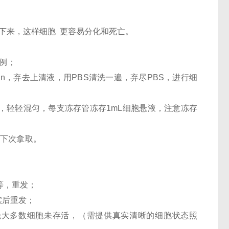
下来，这样细胞 更容易分化和死亡。
为例；
 min，弃去上清液，用PBS清洗一遍，弃尽PBS，进行细
7/mL，轻轻混匀，每支冻存管冻存1mL细胞悬液，注意冻存
便下次拿取。
等，重发；
实后重发；
，绝大多数细胞未存活，（需提供真实清晰的细胞状态照