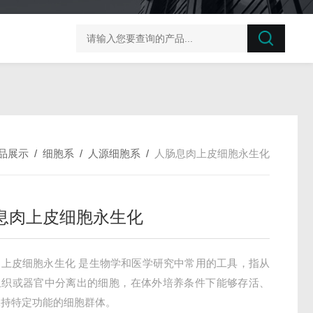
榛子东部枯萎病菌探针法qPCR试剂盒不含内参
剪股颖
品展示
/
细胞系
/
人源细胞系
/
人肠息肉上皮细胞永生化
息肉上皮细胞永生化
肉上皮细胞永生化 是生物学和医学研究中常用的工具，指从
组织或器官中分离出的细胞，在体外培养条件下能够存活、
保持特定功能的细胞群体。