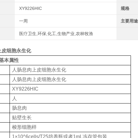
XY9226HIC
规格
一周
主要用途
医疗卫生,环保,化工,生物产业,农林牧渔
上皮细胞永生化
基本属性
人肠息肉上皮细胞永生化
人肠息肉上皮细胞永生化
XY9226HIC
人
肠息肉
贴壁生长
梭形细胞样
1×10^6cells/T25培养瓶或者1mL冻存管包装