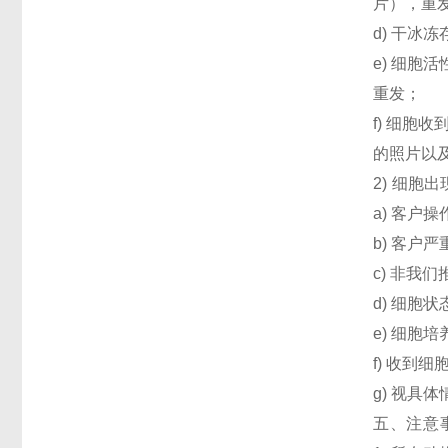
片），重
d) 干冰
e) 细
重发；
f) 细胞
的照片以
2) 细胞
a) 客户
b) 客户
c) 非我
d) 细胞
e) 细胞
f) 收到
g) 视具
五、注意