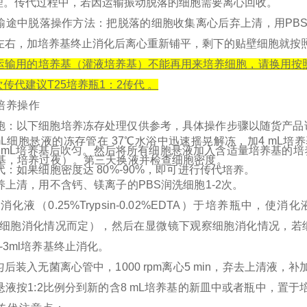
理。传代过程中，若因运输振动脱落的细胞需要离心回收。
胞运输途中脱落操作方法：把脱落的细胞收集离心后弃上清，用PB
秒左右，加培养基终止消化后离心重新铺平，剩下的贴壁细胞就按
注：运输用的培养基（灌液培养基）不能再用来培养细胞，请换用
传代建议T25培养瓶1：2传代 。
培养操作
胞：以下细胞培养冻存处理仅供参考，具体操作步骤以随货产品
mL细胞悬液的冻存管在 37℃水浴中迅速摇晃解冻，加4 mL培养基
2 mL培养基后吹匀。然后将所有细胞悬液加入含适量培养基的培
培养基，培养过夜）。第三天换液并检查细胞密度。
传代：如果细胞密度达 80%-90%，即可进行传代培养。
去培养上清，用不含钙、镁离子的PBS润洗细胞1-2次。
 mL消化液（0.25%Trypsin-0.02%EDTA）于培养瓶
n（视细胞消化情况而定），然后在显微镜下观察细胞消化情况，
-3ml培养基终止消化。
打匀后装入无菌离心管中，1000 rpm离心5 min，弃去上清液
胞悬液按1:2比例分到新的含8 mL培养基的新皿中或者瓶中，置