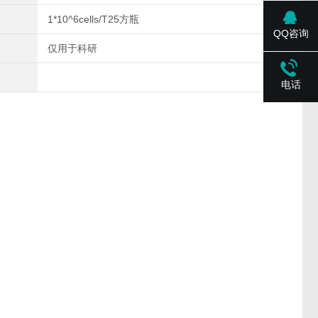
1*10^6cells/T25方瓶
QQ咨询
仅用于科研
电话