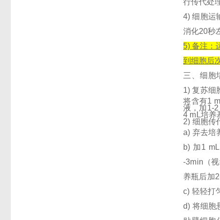
行传代处
4) 细
消化20
5) 备
到细胞后次
三、细
胞
1)
复苏细
将含有1 
液，加1-
4 mL
2) 细胞
a) 弃
b) 加1
-3mi
养瓶后加2
c) 轻轻
d) 将细