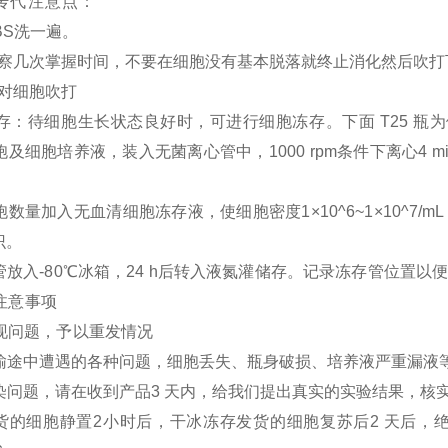
传代注意点：
PBS洗一遍。
多观察几次掌握时间，不要在细胞没有基本脱落就终止消化然后吹打
直对细胞吹打
存：待细胞生长状态良好时，可进行细胞冻存。下面
T
25 瓶
细胞及细胞培养液，装入无菌离心管中，1000 rpm条件下离心4
细胞数量加入无血清细胞冻存液，使细胞密度1×10^6~1×10^
识。
存管放入-80℃冰箱，24 h后转入液氮灌储存。记录冻存管位置以
注意事项
出现问题，予以重发情况
胞运输途中遭遇的各种问题，细胞丢失、瓶身破损、培养液严重漏液
污染问题，请在收到产品3 天内，给我们提出真实的实验结果，核
温发货的细胞静置2小时后，干冰冻存发货的细胞复苏后2 天后