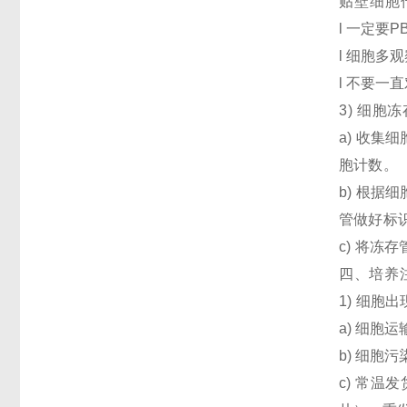
贴壁细胞
l 一定要
l 细胞
l 不要一
3)
细胞冻
a) 收集
胞计数。
b) 根据
管做好标
c) 将冻
四、培养
1) 细胞
a) 细
b) 细胞
c) 常