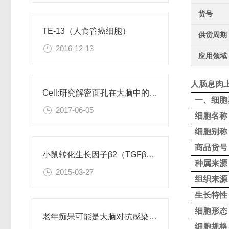
货号
TE-13（人食管癌细胞）
供货周期
2016-12-13
应用领域
人肠息肉
Cell:研究解密面孔在大脑中的编码
一、细胞
2017-06-05
细胞名称
细胞别称
商品货号
小鼠转化生长因子β2（TGFβ2）ELISA试剂盒
种属来源
2015-03-27
组织来源
生长特性
细胞形态
老年痴呆可能是大脑对抗感染病菌导致的
细胞规格