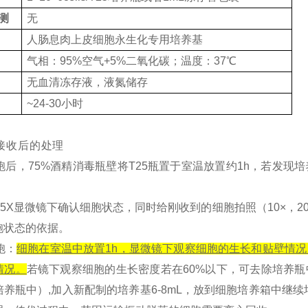
测
无
人肠息肉上皮细胞永生化专用培养基
气相：95%空气+5%二氧化碳；温度：37℃
无血清冻存液，液氮储存
~24-30小时
接收后的处理
细胞后，75%酒精消毒瓶壁将T25瓶置于室温放置约1h，若发
4或5X显微镜下确认细胞状态，同时给刚收到的细胞拍照（10×，
胞状态的依据。
胞：
细胞在室温中放置1h，显微镜下观察细胞的生长和贴壁情
情况。
若镜下观察细胞的生长密度若在60%以下，可去除培养
养瓶中）,加入新配制的培养基6-8mL，放到细胞培养箱中继续