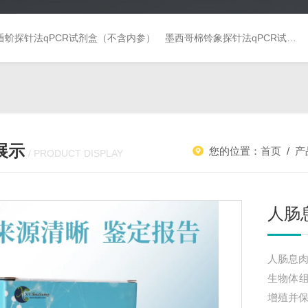
盾蚧探针法qPCR试剂盒（不含内参）
墨西哥棉铃象探针法qPCR试剂盒（不含内参）
展示
您的位置：
首页
/
产
/ PRODUCT DISPLAY
人肠
人肠息
生物体
增殖并