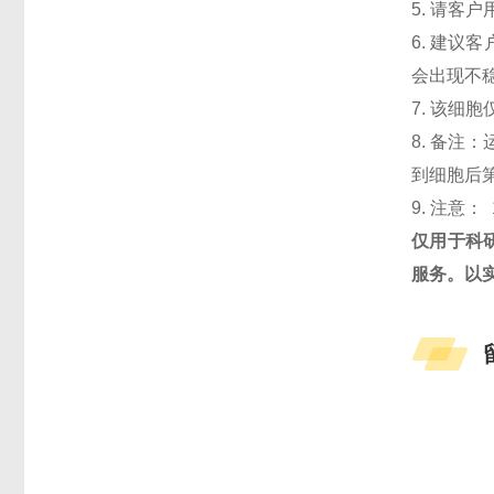
5. 请客
6. 建议
会出现不
7. 该细
8. 备注
到细胞后第
9. 注意： 
仅用于科
服务。以