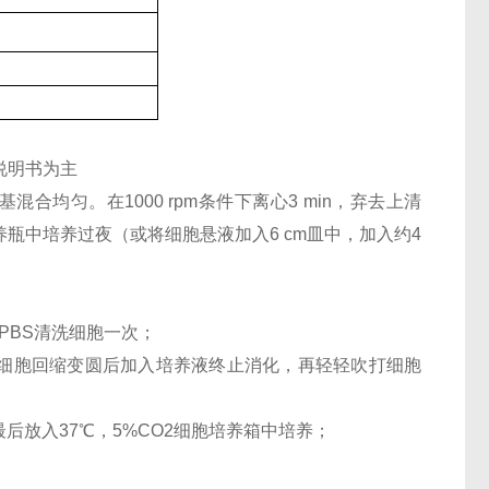
说明书为主
混合均匀。在1000 rpm条件下离心3 min，弃去上清
养瓶中培养过夜（或将细胞悬液加入6 cm皿中，加入约4
PBS清洗细胞一次；
，待细胞回缩变圆后加入培养液终止消化，再轻轻吹打细胞
最后放入37℃，5%CO2细胞培养箱中培养；