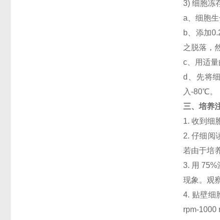
3) 细胞
a、细胞生
b、添加
之脱落，然
c、用适量
d、先将细
入-80℃。
三、培养
1. 收
2. 仔
若由于培
3. 用 
现象。观察
4. 贴壁细
rpm-1