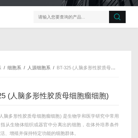
榛子东部枯萎病菌探针法qPCR试剂盒不含内参
剪股颖
示
/
细胞系
/
人源细胞系
/
BT-325 (人脑多形性胶质母细胞瘤细胞)
325 (人脑多形性胶质母细胞瘤细胞)
25 (人脑多形性胶质母细胞瘤细胞) 是生物学和医学研究中常用
，指从生物体组织或器官中分离出的细胞，在体外培养条件
存活、增殖并保持特定功能的细胞群体。