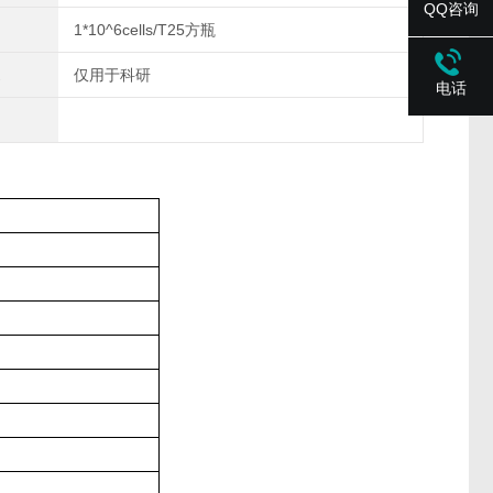
QQ咨询
1*10^6cells/T25方瓶
仅用于科研
电话