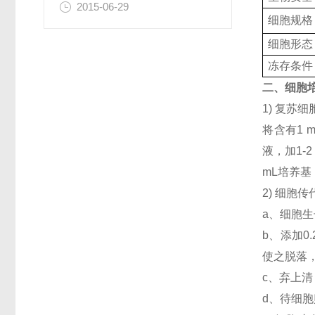
2015-06-29
细胞规格
细胞形态
冻存条件
二、细胞
1) 复
将含有1 
液，加1-
mL培养
2) 细胞
a、细胞生
b、添加
使之脱落，
c、弃上清
d、待细