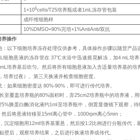
6
1×10
cells/T25培养瓶或者1mL冻存管包装
成纤维细胞样
10%DMSO+90%完培+1%AntiAnti/双抗
培养操作
苏细胞：以下细胞培养冻存处理仅供参考，具体操作步骤以随货产品
mL细胞悬液的冻存管在 37℃水浴中迅速摇晃解冻，加4 mL培养基
2 mL培养基后吹匀。然后将所有细胞悬液加入含适量培养基的培
基，培养过夜）。第三天换液并检查细胞密度。
传代：如果细胞密度达 80%-90%，即可进行传代培养。
长至覆盖培养瓶的80%面积时，弃25cm2培养瓶中的培养液，用
0.25%胰蛋白酶消化液约1ml至培养瓶中，倒置显微镜下观察
然后将悬液转移至15ml离心管中，1000rpm离心5min；
，沉淀细胞用12ml培养基重悬，然后按1:2比例进行分瓶传代，
胞贴壁后，观察培养结果，之后进行换液培养或传代。