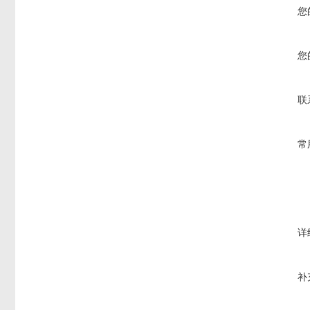
您
您
联
常
详
补