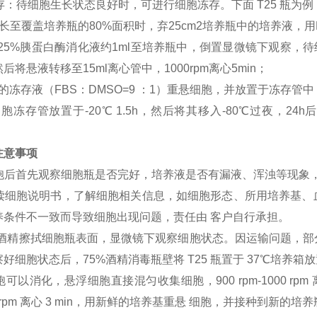
冻存：待细胞生长状态良好时，可进行细胞冻存。下面 T25 瓶为例
长至覆盖培养瓶的80%面积时，弃25cm2培养瓶中的培养液，用
0.25%胰蛋白酶消化液约1ml至培养瓶中，倒置显微镜下观察
后将悬液转移至15ml离心管中，1000rpm离心5min；
的冻存液（FBS：DMSO=9 ：1）重悬细胞，并放置于冻存管中
胞冻存管放置于-20℃ 1.5h，然后将其移入-80℃过夜，
注意事项
到细胞后首先观察细胞瓶是否完好，培养液是否有漏液、浑浊等现象
细阅读细胞说明书，了解细胞相关信息，如细胞形态、所用培养基
养条件不一致而导致细胞出现问题，责任由 客户自行承担。
75%酒精擦拭细胞瓶表面，显微镜下观察细胞状态。因运输问题，
好细胞状态后，75%酒精消毒瓶壁将 T25 瓶置于 37℃培养箱放置
胞可以消化，悬浮细胞直接混匀收集细胞，900 rpm-1000 rpm 离心
000 rpm 离心 3 min，用新鲜的培养基重悬 细胞，并接种到