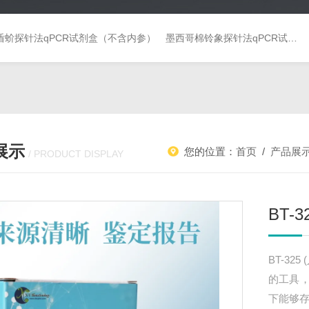
盾蚧探针法qPCR试剂盒（不含内参）
墨西哥棉铃象探针法qPCR试剂盒（不含内参）
展示
您的位置：
首页
/
产品展
/ PRODUCT DISPLAY
BT-
BT-3
的工具
下能够