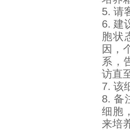
5.
6. 
胞状
因，
系，
访直
7. 
8. 
细胞
来培