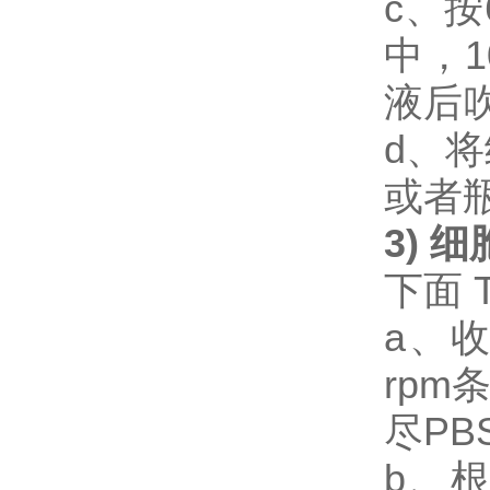
c、按
中，1
液后
d、将
或者
3) 
下面 
a、
rpm
尽P
b、