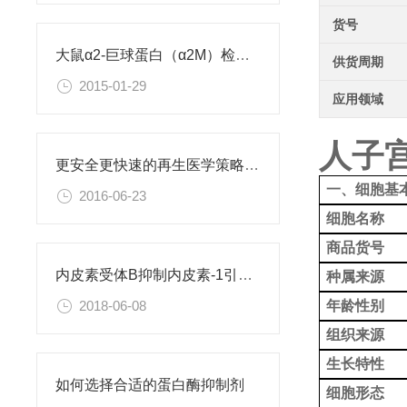
货号
大鼠α2-巨球蛋白（α2M）检测试剂盒
供货周期
2015-01-29
应用领域
人子
更安全更快速的再生医学策略：利用直接重编程改变细胞身份
一、细胞基
2016-06-23
细胞名称
商品货号
内皮素受体B抑制内皮素-1引起的肝星状细胞活化
种属来源
年龄性别
2018-06-08
组织来源
生长特性
如何选择合适的蛋白酶抑制剂
细胞形态