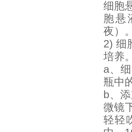
细胞
胞悬
夜）
2) 
培养
a、
瓶中
b、添
微镜
轻轻