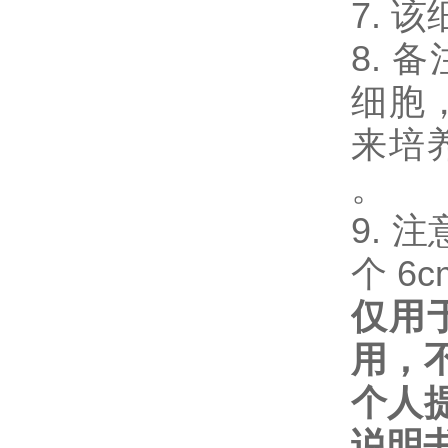
7. 
8. 
细胞
来培
。
9. 注
个 6c
仅用
用，
个人
说明