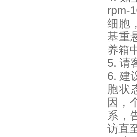
rpm-
细胞，
基重
养箱
5.
6. 
胞状
因，
系，
访直