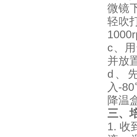
微镜
轻吹
1000
c、用
并放
d、
入-
降温盒
三、
1.