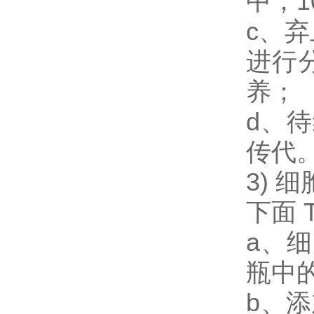
中，1
c、弃
进行
养；
d、
传代
3)
下面 
a、
瓶中
b、添