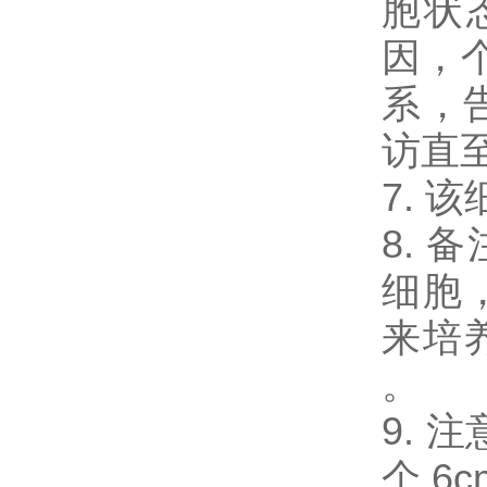
胞状
因，
系，
访直
7. 
8. 
细胞
来培
。
9. 注
个 6c