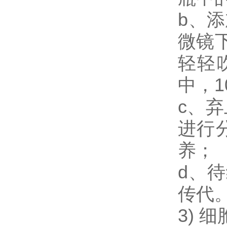
b、添
微镜
轻轻
中，1
c、弃
进行
养；
d、
传代
3)