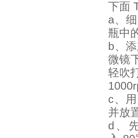
下面 
a、
瓶中
b、添
微镜
轻吹
1000
c、用
并放
d、