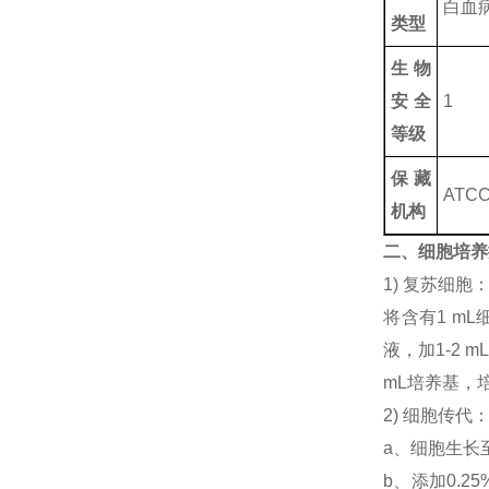
白血
类型
生物
安全
1
等级
保藏
ATCC
机构
二、细胞培养
1) 复苏细
将含有1 mL
液，加1-2
mL培养基，
2) 细胞传代
a、细胞生长
b、添加0.