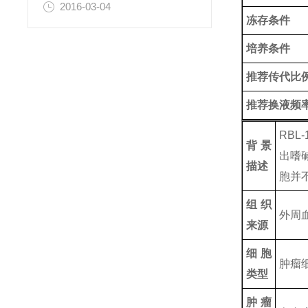
2016-03-04
冻存条件
培养条件
推荐传代比
推荐换液频
RBL
背景
出嗜碱
描述
胞并
组织
外周
来源
细胞
肿瘤
类型
肿瘤