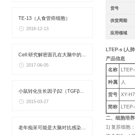
货号
TE-13（人食管癌细胞）
供货周期
2016-12-13
应用领域
LTEP-s (
Cell:研究解密面孔在大脑中的编码
产品信息
2017-06-05
名称
LTE
种属
人
小鼠转化生长因子β2（TGFβ2）ELISA试剂盒
货号
XY-H7
2015-03-27
简称
LTEP-
二、细胞培养
1) 复苏细
老年痴呆可能是大脑对抗感染病菌导致的