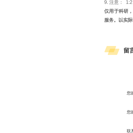
9. 注意： 1:
仅用于科研
服务。以实际
留
您
您
联