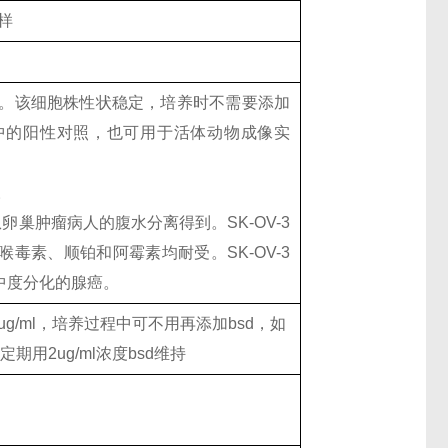
样
荧光素酶。该细胞株性状稳定，培养时不需要添加
中的阳性对照，也可用于活体动物成像实
。
973年从卵巢肿瘤病人的腹水分离得到。SK-OV-3
毒素、顺铂和阿霉素均耐受。SK-OV-3
中度分化的腺癌。
4.0ug/ml，培养过程中可不用再添加bsd，如
用2ug/ml浓度bsd维持