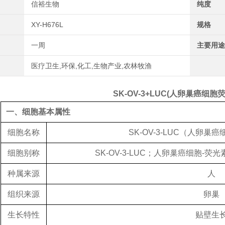
信裕生物
纯度
XY-H676L
规格
一周
主要用途
医疗卫生,环保,化工,生物产业,农林牧渔
SK-OV-3+LUC(人卵巢癌细胞
一、细胞基本属性
细胞名称
SK-OV-3-LUC（人卵巢
细胞别称
SK-OV-3-LUC；人卵巢癌细胞-荧
种属来源
人
组织来源
卵巢
生长特性
贴壁生