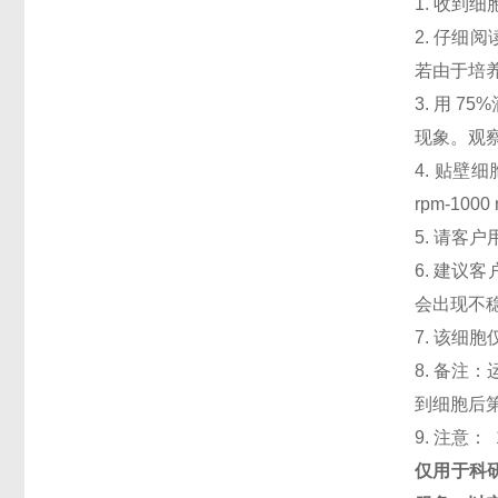
1. 收
2. 仔
若由于培
3. 用 
现象。观察
4. 贴壁细
rpm-1
5. 请客
6. 建议
会出现不
7. 该细
8. 备注
到细胞后第
9. 注意： 
仅用于科