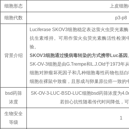
细胞形态
上皮细胞
细胞代数
p3-p8
Luciferase SKOV3细胞稳定表达萤火虫
抗生素维持。可用作萤火虫荧光素酶活性检测
验。
背景介绍
SKOV3细胞通过慢病毒转染的方式携带Luc基因
SK-OV-3细胞是由G.Trempe和L.J.Old于1
细胞对肿瘤坏死因子和几种细胞毒性药物包括白喉
细胞在裸鼠中致瘤，且形成与卵巢原位癌一致的
bsd药筛
SK-OV-3-LUC-BSD-LUC细胞bsd药筛浓度为
浓度
若担心抗性随着传代时间降低，可定期
生物安全
1
等级