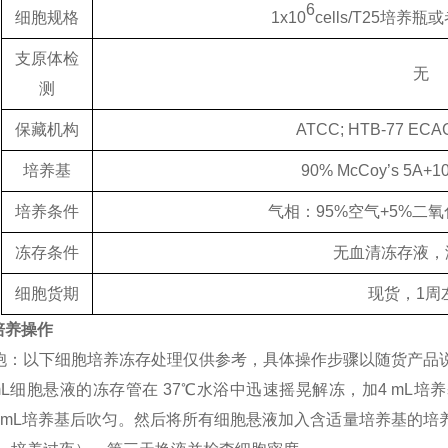
6
细胞规格
1x10
cells/T25培养
支原体检
无
测
保藏机构
ATCC; HTB-77 ECAC
培养基
90% McCoy’s 5A+
培养条件
气相：95%空气+5%二
冻存条件
无血清冻存液，
细胞货期
现货，1周
培养操作
苏细胞：以下细胞培养冻存处理仅供参考，具体操作步骤以随货产品
mL细胞悬液的冻存管在 37℃水浴中迅速摇晃解冻，加4 mL培养基
2 mL培养基后吹匀。然后将所有细胞悬液加入含适量培养基的培