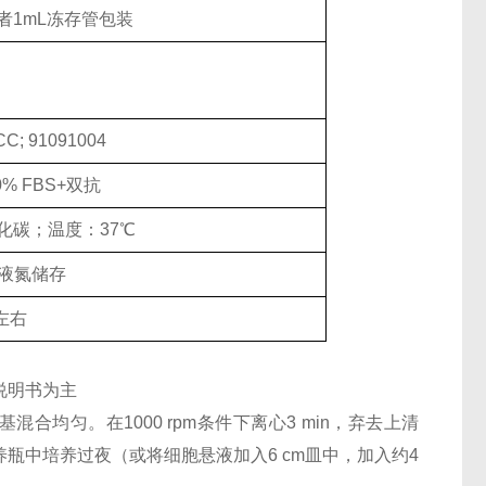
瓶或者1mL冻存管包装
C; 91091004
10% FBS+双抗
氧化碳；温度：37℃
液氮储存
左右
说明书为主
混合均匀。在1000 rpm条件下离心3 min，弃去上清
养瓶中培养过夜（或将细胞悬液加入6 cm皿中，加入约4