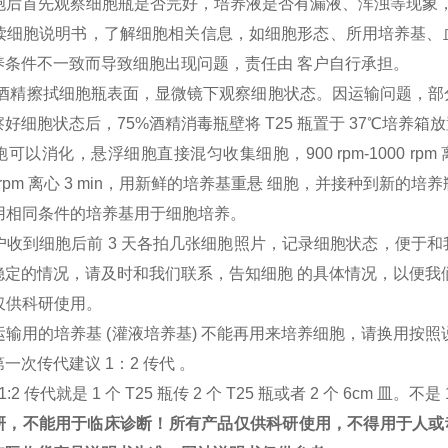
到细胞后首先观察细胞瓶是否完好，培养液是否有漏液、浑浊等现象
细阅读细胞说明书，了解细胞相关信息，如细胞形态、所用培养基
养条件不一致而导致细胞出现问题，责任由 客户自行承担。
75%酒精擦拭细胞瓶表面，显微镜下观察细胞状态。因运输问题，
好细胞状态后，75%酒精消毒瓶壁将 T25 瓶置于 37℃培养箱放置
胞可以消化，悬浮细胞直接混匀收集细胞，900 rpm-1000 rpm 离心
000 rpm 离心 3 min，用新鲜的培养基重悬 细胞，并接种到
户用相同条件的培养基用于细胞培养。
客户收到细胞后前 3 天各拍几张细胞照片，记录细胞状态，便于
稳定的情况，请及时和我们联系，告知细胞 的具体情况，以便我
胞仅供科研使用。
：运输用的培养基 (灌液培养基) 不能再用来培养细胞，请换用
一次传代建议 1：2 传代 。
1:2 传代就是 1 个 T25 瓶传 2 个 T25 瓶或者 2 个 6cm 皿。不是 
研，不能用于临床诊断！所有产品仅供科研使用，不得用于人或