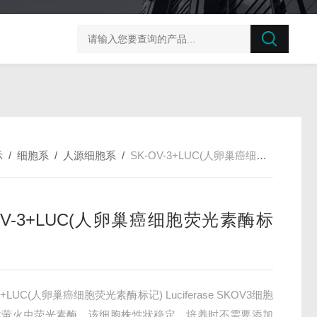
榛子东部枯萎病菌探针法qPCR试剂盒不含内参
剪股颖
示
/
细胞系
/
人源细胞系
/
SK-OV-3+LUC(人卵巢癌细胞荧光素酶标记)
OV-3+LUC(人卵巢癌细胞荧光素酶标
-3+LUC(人卵巢癌细胞荧光素酶标记) Luciferase SKOV3细胞
达萤火虫荧光素酶。该细胞株性状稳定，培养时不需要添加