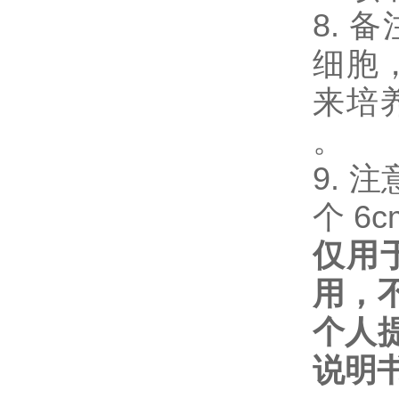
8. 
细胞
来培
。
9. 注
个 6c
仅用
用，
个人
说明