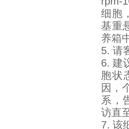
rpm-
细胞，
基重
养箱
5.
6. 
胞状
因，
系，
访直
7. 