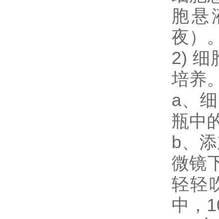
胞悬
夜）
2) 
培养
a、
瓶中
b、添
微镜
轻轻
中，1