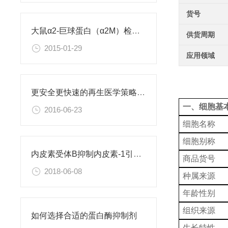
货号
大鼠α2-巨球蛋白（α2M）检测试剂盒
供货周期
2015-01-29
应用领域
更安全更快速的再生医学策略：利用直接重编程改变细胞身份
一、细胞基
2016-06-23
细胞名称
细胞别称
内皮素受体B抑制内皮素-1引起的肝星状细胞活化
商品货号
2018-06-08
种属来源
年龄性别
组织来源
如何选择合适的蛋白酶抑制剂
生长特性