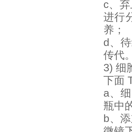
c、弃
进行
养；
d、
传代
3)
下面 
a、
瓶中
b、添
微镜