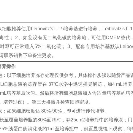
细胞推荐使用Leibovitz's L-15培养基进行培养，Leibovitz
毒性； 2、如您没有无二氧化碳的培养箱，可使用DMEM替代Leibov
时即可正常通入5%二氧化碳； 3、配套专用培养基默认Leibovitz
请联系销售下单备注更改。
培养操作
苏细胞：以下细胞培养冻存处理仅供参考，具体操作步骤以随货产品
mL细胞悬液的冻存管在 37℃水浴中迅速摇晃解冻，加4 mL培养基
2 mL培养基后吹匀。然后将所有细胞悬液加入含适量培养基的培
基，培养过夜）。第三天换液并检查细胞密度。
传代：如果细胞密度达 80%-90%，即可进行传代培养。
长至覆盖培养瓶的80%面积时，弃25cm2培养瓶中的培养液，用
0.25%胰蛋白酶消化液约1ml至培养瓶中，倒置显微镜下观察