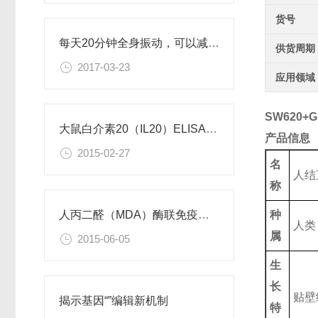
货号
每天20分钟全身振动，可以减肥、对抗糖尿病
供货周期
2017-03-23
应用领域
SW620+
大鼠白介素20（IL20）ELISA试剂盒
产品信息
2015-02-27
名
人结
称
种
人丙二醛（MDA）酶联免疫分析试剂盒使用说明书
人类
属
2015-06-05
生
长
贴壁
揭示基因“”编辑新机制
特