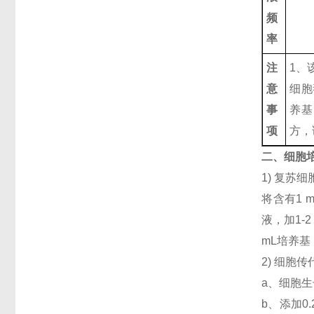
频
率
注
1、该
意
细胞
事
养基
项
方，
二、细胞
1) 复
将含有1 
液，加1-
mL培养
2) 细胞
a、细胞生
b、添加