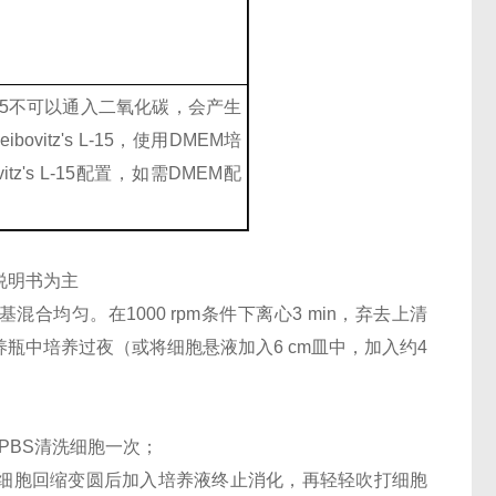
's L-15不可以通入二氧化碳，会产生
itz's L-15，使用DMEM培
's L-15配置，如需DMEM配
说明书为主
混合均匀。在1000 rpm条件下离心3 min，弃去上清
养瓶中培养过夜（或将细胞悬液加入6 cm皿中，加入约4
PBS清洗细胞一次；
，待细胞回缩变圆后加入培养液终止消化，再轻轻吹打细胞