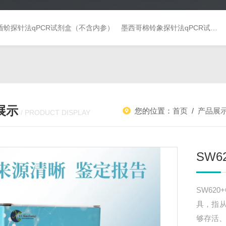
盾蚧探针法qPCR试剂盒（不含内参）
墨西哥棉铃象探针法qPCR试剂盒（不含内参）
展示
您的位置：
首页
/
产品展
/ PRODUCT DISPLAY
SW6
SW62
具，指
够存活