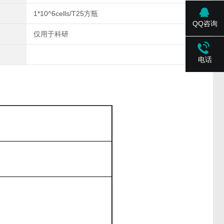
1*10^6cells/T25方瓶
QQ咨询
仅用于科研
电话