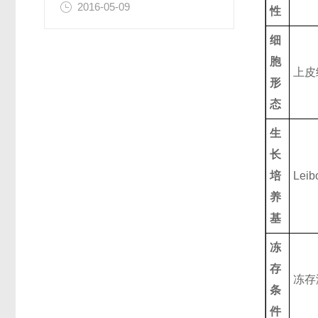
2016-05-09
性
细
胞
上皮
形
态
生
长
培
Leib
养
基
冻
存
冻存
条
件