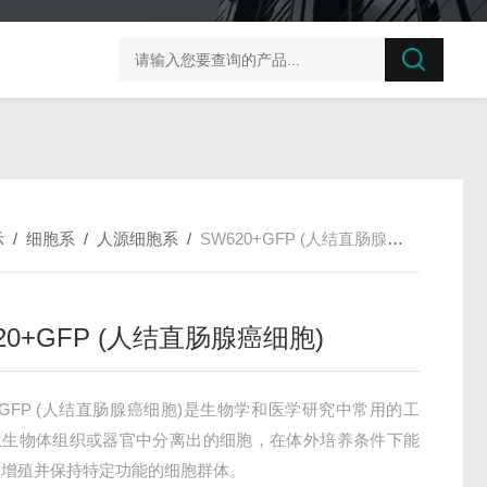
榛子东部枯萎病菌探针法qPCR试剂盒不含内参
剪股颖
示
/
细胞系
/
人源细胞系
/
SW620+GFP (人结直肠腺癌细胞)
20+GFP (人结直肠腺癌细胞)
0+GFP (人结直肠腺癌细胞)是生物学和医学研究中常用的工
从生物体组织或器官中分离出的细胞，在体外培养条件下能
、增殖并保持特定功能的细胞群体。