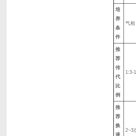
培
养
气相
条
件
推
荐
传
1:3-
代
比
例
推
荐
换
2~3
液