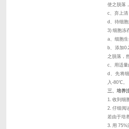
使之脱落，
c、弃上清
d、待细
3) 细胞
a、细胞生
b、添加
之脱落，然
c、用适量
d、先将细
入-80℃。
三、培养
1. 收
2. 仔
若由于培
3. 用 