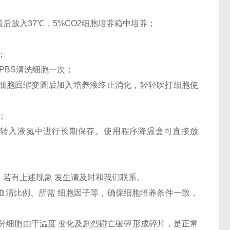
最后放入37℃，5%CO2细胞培养箱中培养；
；
PBS清洗细胞一次；
，待细胞回缩变圆后加入培养液终止消化，轻轻吹打细胞使
；
24h后转入液氮中进行长期保存。使用程序降温盒可直接放
，若有上述现象 发生请及时和我们联系。
、血清比例、所需 细胞因子等，确保细胞培养条件一致，
部分细胞由于温度 变化及剧烈碰亡破碎形成碎片，是正常