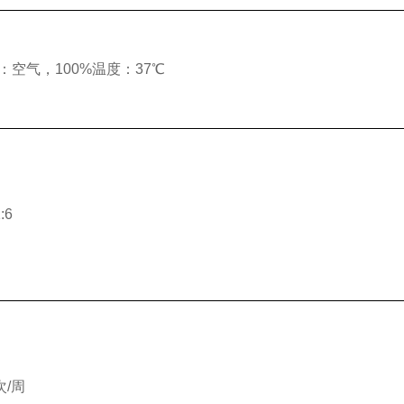
：空气，100%温度：37℃
1:6
次/周