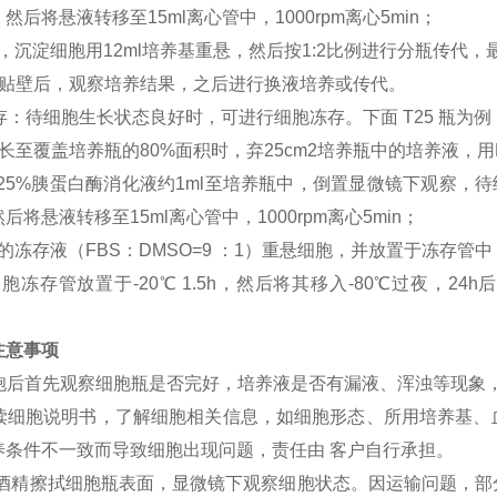
然后将悬液转移至15ml离心管中，1000rpm离心5min；
，沉淀细胞用12ml培养基重悬，然后按1:2比例进行分瓶传代，
胞贴壁后，观察培养结果，之后进行换液培养或传代。
冻存：待细胞生长状态良好时，可进行细胞冻存。下面 T25 瓶为例
长至覆盖培养瓶的80%面积时，弃25cm2培养瓶中的培养液，用
0.25%胰蛋白酶消化液约1ml至培养瓶中，倒置显微镜下观察
后将悬液转移至15ml离心管中，1000rpm离心5min；
的冻存液（FBS：DMSO=9 ：1）重悬细胞，并放置于冻存管中
胞冻存管放置于-20℃ 1.5h，然后将其移入-80℃过夜，
注意事项
到细胞后首先观察细胞瓶是否完好，培养液是否有漏液、浑浊等现象
细阅读细胞说明书，了解细胞相关信息，如细胞形态、所用培养基
养条件不一致而导致细胞出现问题，责任由 客户自行承担。
75%酒精擦拭细胞瓶表面，显微镜下观察细胞状态。因运输问题，